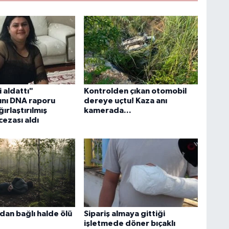
 aldattı"
Kontrolden çıkan otomobil
nı DNA raporu
dereye uçtu! Kaza anı
ğırlaştırılmış
kamerada...
ezası aldı
adan bağlı halde ölü
Sipariş almaya gittiği
işletmede döner bıçaklı