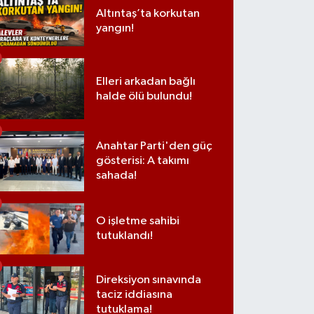
Altıntaş’ta korkutan
yangın!
Elleri arkadan bağlı
halde ölü bulundu!
Anahtar Parti'den güç
gösterisi: A takımı
sahada!
O işletme sahibi
tutuklandı!
Direksiyon sınavında
taciz iddiasına
tutuklama!