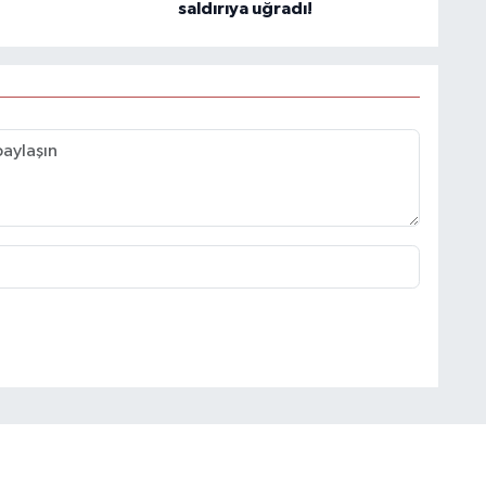
saldırıya uğradı!