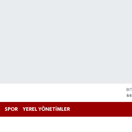
BI
64
D
47
SPOR
YEREL YÖNETİMLER
E
55
ST
64