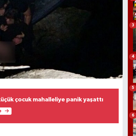
3
4
5
üçük çocuk mahalleliye panik yaşattı
e
6