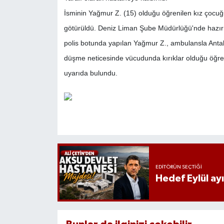
İsminin Yağmur Z. (15) olduğu öğrenilen kız çocuğu,
götürüldü. Deniz Liman Şube Müdürlüğü'nde hazır b
polis botunda yapılan Yağmur Z., ambulansla Antal
düşme neticesinde vücudunda kırıklar olduğu öğren
uyarıda bulundu.
EDITÖRÜN SEÇTIĞI
Hedef Eylül ay