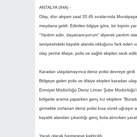
ANTALYA (İHA) -
Olay, dün akşam saat 20.45 sıralarında Muratpaşa 
meydana geldi. Edinilen bilgiye göre, bir kişinin ya
“Yardım edin, dayanamıyorum” diyerek yardım isteye
seviyesindeki kayalık alanda olduğunu fark eden va
olay yerine itfaiye, polis ve sağlık ekipleri sevk edild
Karadan ulaşılamayınca deniz polisi devreye girdi
Bölgeye gelen polis ve itfaiye ekipleri karadan ula
Emniyet Müdürlüğü Deniz Liman Şube Müdürlüğü'ne 
bölgede arama yaparken genç kız ekiplere “Buradayı
girmekte zorlanan deniz polisi kısa süreli uğraşın 
kayalık alandan çıkardığı genç bota alınırken yarala
Yaralı olarak hastaneye kaldırıldı