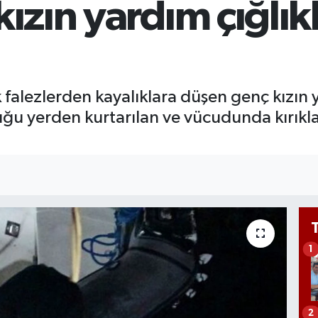
kızın yardım çığlık
GR
65
Bİ
13
falezlerden kayalıklara düşen genç kızın ya
uğu yerden kurtarılan ve vücudunda kırıkl
1
2