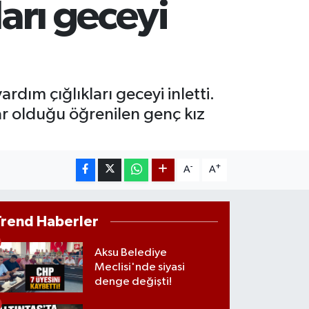
ları geceyi
AM ALTIN
08.83
%4.44
ST100
.703
%11
rdım çığlıkları geceyi inletti.
ar olduğu öğrenilen genç kız
-
+
A
A
Trend Haberler
Aksu Belediye
Meclisi'nde siyasi
denge değişti!