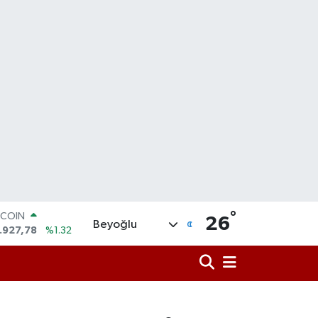
TCOIN
°
26
Beyoğlu
.927,78
%1.32
OLAR
,5894
%0.08
URO
,0398
%-0.02
ERLİN
,1581
%0.16