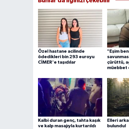
Bunlar da ilginizi çekebilir
Özel hastane acilinde
"Eşim beni
ödedikleri bin 293 euroyu
savunması
CİMER'e taşıdılar
çürüttü, a
müebbet c
Kalbi duran genç, tahta kaşık
Elleri ark
ve kalp masajıyla kurtarıldı
bulundu!