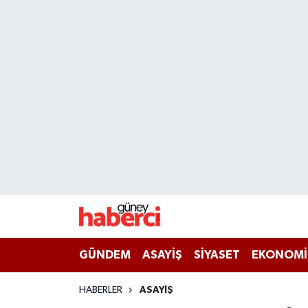
Beyoğlu Hava Durumu
Beyoğlu Trafik Yoğunluk Haritası
Süper Lig Puan Durumu ve Fikstür
Tüm Manşetler
Son Dakika Haberleri
Haber Arşivi
GÜNDEM
ASAYİŞ
SİYASET
EKONOMİ
HABERLER
ASAYİŞ