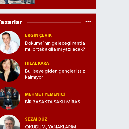
Yazarlar
ERGIN ÇEVİK
Dokuma'nın geleceği rantla
mı, ortak akılla mı yazılacak?
HILAL KARA
Bu liseye giden gençler işsiz
kalmıyor
MEHMET YEMENICI
BİR BAŞAKTA SAKLI MİRAS
SEZAI DÜZ
OKUDUM, YANAKLARIM