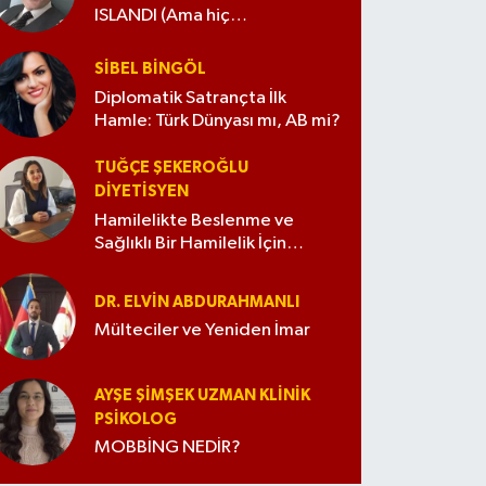
ISLANDI (Ama hiç
değiştirmedim)
SIBEL BINGÖL
Diplomatik Satrançta İlk
Hamle: Türk Dünyası mı, AB mi?
TUĞÇE ŞEKEROĞLU
DIYETISYEN
Hamilelikte Beslenme ve
Sağlıklı Bir Hamilelik İçin
İpuçları
DR. ELVIN ABDURAHMANLI
Mülteciler ve Yeniden İmar
AYŞE ŞIMŞEK UZMAN KLINIK
PSIKOLOG
MOBBİNG NEDİR?