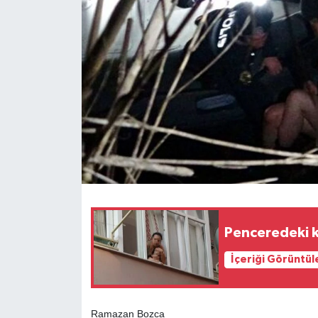
Penceredeki k
İçeriği Görüntül
Ramazan Bozca