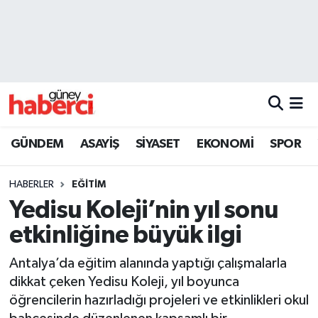
Beyoğlu Hava Durumu
Beyoğlu Trafik Yoğunluk Haritası
Süper Lig Puan Durumu ve Fikstür
GÜNDEM
ASAYİŞ
SİYASET
EKONOMİ
SPOR
Tüm Manşetler
HABERLER
EĞİTİM
Son Dakika Haberleri
Yedisu Koleji’nin yıl sonu
etkinliğine büyük ilgi
Haber Arşivi
Antalya’da eğitim alanında yaptığı çalışmalarla
dikkat çeken Yedisu Koleji, yıl boyunca
öğrencilerin hazırladığı projeleri ve etkinlikleri okul