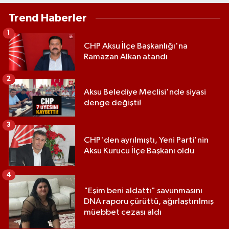
Trend Haberler
1
CHP Aksu İlçe Başkanlığı'na
Ramazan Alkan atandı
2
Aksu Belediye Meclisi'nde siyasi
denge değişti!
3
CHP'den ayrılmıştı, Yeni Parti'nin
Aksu Kurucu İlçe Başkanı oldu
4
"Eşim beni aldattı" savunmasını
DNA raporu çürüttü, ağırlaştırılmış
müebbet cezası aldı