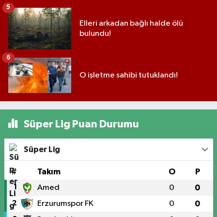
5
Elleri arkadan bağlı halde ölü
bulundu!
6
O işletme sahibi tutuklandı!
Süper Lig Puan Durumu
Süper Lig
#
Takım
O
P
1
Amed
0
0
2
Erzurumspor FK
0
0