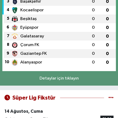
3
Başakşehir
0
0
4
Kocaelispor
0
0
5
Beşiktaş
0
0
6
Eyüpspor
0
0
7
Galatasaray
0
0
8
Çorum FK
0
0
9
Gaziantep FK
0
0
10
Alanyaspor
0
0
Detaylar için tıklayın
Süper Lig Fikstür
14 Ağustos, Cuma