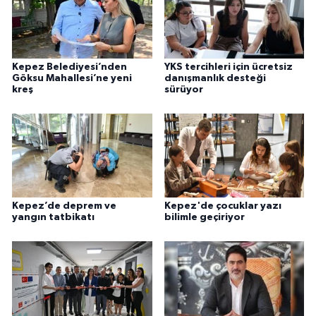
Kepez Belediyesi’nden
YKS tercihleri için ücretsiz
Göksu Mahallesi’ne yeni
danışmanlık desteği
kreş
sürüyor
Kepez’de deprem ve
Kepez'de çocuklar yazı
yangın tatbikatı
bilimle geçiriyor