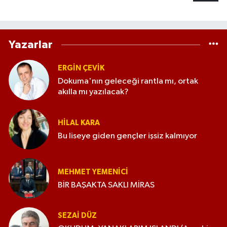
Yazarlar
ERGIN ÇEVİK
Dokuma'nın geleceği rantla mı, ortak
akılla mı yazılacak?
HILAL KARA
Bu liseye giden gençler işsiz kalmıyor
MEHMET YEMENICI
BİR BAŞAKTA SAKLI MİRAS
SEZAI DÜZ