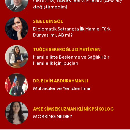
OKUDUM, YANAKLARIM ISLANDI (Ama hiç
değiştirmedim)
SIBEL BINGÖL
Diplomatik Satrançta İlk Hamle: Türk
Dünyası mı, AB mi?
TUĞÇE ŞEKEROĞLU DIYETISYEN
Hamilelikte Beslenme ve Sağlıklı Bir
Hamilelik İçin İpuçları
DR. ELVIN ABDURAHMANLI
Mülteciler ve Yeniden İmar
AYŞE ŞIMŞEK UZMAN KLINIK PSIKOLOG
MOBBİNG NEDİR?