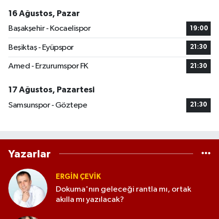
16 Ağustos, Pazar
Başakşehir - Kocaelispor
19:00
Beşiktaş - Eyüpspor
21:30
Amed - Erzurumspor FK
21:30
17 Ağustos, Pazartesi
Samsunspor - Göztepe
21:30
Yazarlar
ERGIN ÇEVİK
Dokuma'nın geleceği rantla mı, ortak
akılla mı yazılacak?