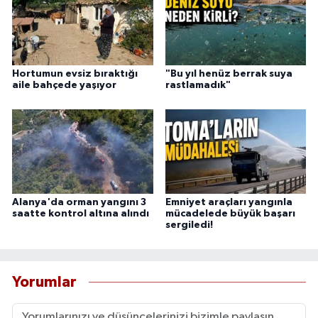
Hortumun evsiz bıraktığı
"Bu yıl henüz berrak suya
aile bahçede yaşıyor
rastlamadık"
Alanya'da orman yangını 3
Emniyet araçları yangınla
saatte kontrol altına alındı
mücadelede büyük başarı
sergiledi!
Yorumlar