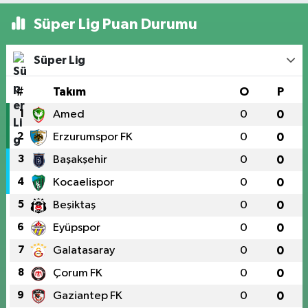
Süper Lig Puan Durumu
Süper Lig
#
Takım
O
P
1
Amed
0
0
2
Erzurumspor FK
0
0
3
Başakşehir
0
0
4
Kocaelispor
0
0
5
Beşiktaş
0
0
6
Eyüpspor
0
0
7
Galatasaray
0
0
8
Çorum FK
0
0
9
Gaziantep FK
0
0