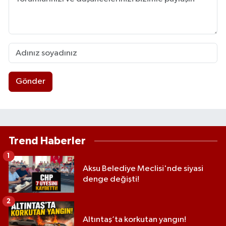
Gönder
Trend Haberler
1
Aksu Belediye Meclisi'nde siyasi
denge değişti!
2
Altıntaş’ta korkutan yangın!