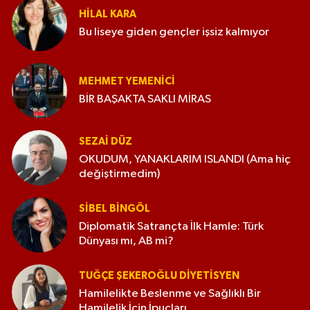
HILAL KARA
Bu liseye giden gençler işsiz kalmıyor
MEHMET YEMENICI
BİR BAŞAKTA SAKLI MİRAS
SEZAI DÜZ
OKUDUM, YANAKLARIM ISLANDI (Ama hiç
değiştirmedim)
SIBEL BINGÖL
Diplomatik Satrançta İlk Hamle: Türk
Dünyası mı, AB mi?
TUĞÇE ŞEKEROĞLU DIYETISYEN
Hamilelikte Beslenme ve Sağlıklı Bir
Hamilelik İçin İpuçları