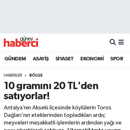
Beyoğlu Hava Durumu
Beyoğlu Trafik Yoğunluk Haritası
Süper Lig Puan Durumu ve Fikstür
GÜNDEM
ASAYİŞ
SİYASET
EKONOMİ
SPOR
Tüm Manşetler
HABERLER
BÖLGE
Son Dakika Haberleri
10 gramını 20 TL'den
satıyorlar!
Haber Arşivi
Antalya’nın Akseki ilçesinde köylülerin Toros
Dağları'nın eteklerinden topladıkları ardıç
meyveleri meşakkatli işlemlerin ardından yağı ve