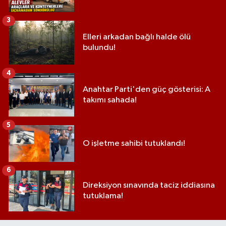
3
Elleri arkadan bağlı halde ölü
bulundu!
4
Anahtar Parti'den güç gösterisi: A
takımı sahada!
5
O işletme sahibi tutuklandı!
6
Direksiyon sınavında taciz iddiasına
tutuklama!