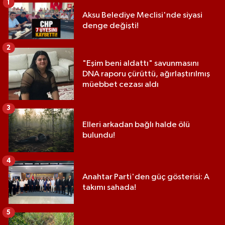
1
Aksu Belediye Meclisi'nde siyasi
denge değişti!
2
"Eşim beni aldattı" savunmasını
DNA raporu çürüttü, ağırlaştırılmış
müebbet cezası aldı
3
Elleri arkadan bağlı halde ölü
bulundu!
4
Anahtar Parti'den güç gösterisi: A
takımı sahada!
5