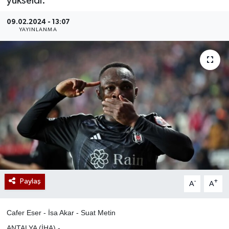
yükseldi.
09.02.2024 - 13:07
YAYINLANMA
Paylaş
-
+
A
A
Cafer Eser - İsa Akar - Suat Metin
ANTALYA (İHA) -