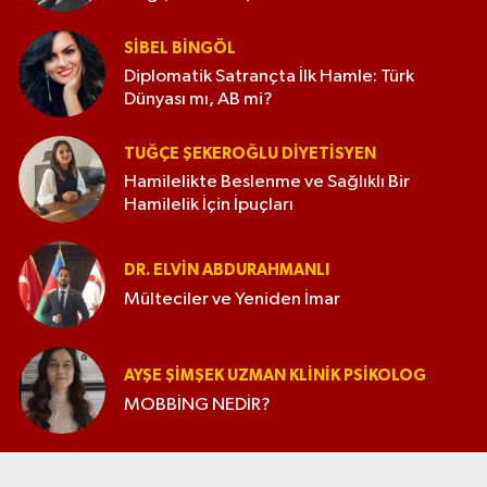
SIBEL BINGÖL
Diplomatik Satrançta İlk Hamle: Türk
Dünyası mı, AB mi?
TUĞÇE ŞEKEROĞLU DIYETISYEN
Hamilelikte Beslenme ve Sağlıklı Bir
Hamilelik İçin İpuçları
DR. ELVIN ABDURAHMANLI
Mülteciler ve Yeniden İmar
AYŞE ŞIMŞEK UZMAN KLINIK PSIKOLOG
MOBBİNG NEDİR?