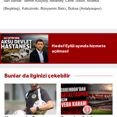
Sarı kartlar: Semih Kılıçsoy, Amartey, Cenk Tosun, Muleka
(Beşiktaş), Kaluzinski, Bünyamin Balcı, Buksa (Antalyaspor)
Hedef Eylül ayında hizmete
açılması!
Bunlar da ilginizi çekebilir