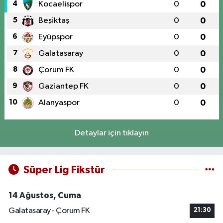
4
Kocaelispor
0
0
5
Beşiktaş
0
0
6
Eyüpspor
0
0
7
Galatasaray
0
0
8
Çorum FK
0
0
9
Gaziantep FK
0
0
10
Alanyaspor
0
0
Detaylar için tıklayın
Süper Lig Fikstür
14 Ağustos, Cuma
Galatasaray - Çorum FK
21:30