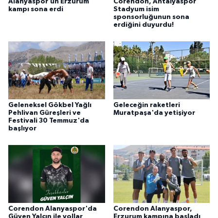
Alanyaspor’un Erzurum
Corendon, Antalyaspor
kampı sona erdi
Stadyum isim
sponsorluğunun sona
erdiğini duyurdu!
Geleneksel Gökbel Yağlı
Geleceğin raketleri
Pehlivan Güreşleri ve
Muratpaşa'da yetişiyor
Festivali 30 Temmuz'da
başlıyor
Corendon Alanyaspor'da
Corendon Alanyaspor,
Güven Yalçın ile yollar
Erzurum kampına başladı