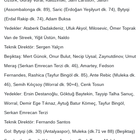
Öztürk, Güray Vural, Kaluzinski, Sam Larsson, Safuri
(Assombalonga dk. 89), Saric (Erdoğan Yeşilyurt dk. 74), Bytyqi
(Erdal Rakip dk. 74), Adam Buksa
Yedekler: Ataberk Dadakdeniz, Ufuk Akyol, Milosevic, Ömer Toprak
Van de Streek, Yiğit Üstün, Naldo
Teknik Direktör: Sergen Yalçın
Beşiktaş: Mert Günok, Onur Bulut, Necip Uysal, Zaynutdinov, Umut
Meraş (Serkan Emrecan Terzi dk. 46), Amartey, Fedson
Fernandes, Rashica (Tayfur Bingöl dk. 85), Ante Rebic (Muleka dk.
46), Semih Kılıçsoy (Worral dk. 90+4), Cenk Tosun
Yedekler: Ersin Destanoğlu, Göktuğ Baytekin, Tayyip Talha Sanuç,
Worral, Demir Ege Tıknaz, Aytuğ Batur Kömeç, Tayfur Bingöl,
Serkan Emrecan Terzi
Teknik Direktör: Fernando Santos
Gol: Bytyqi (dk. 30) (Antalyaspor), Muleka (dk.71 ve 88) (Beşiktaş)