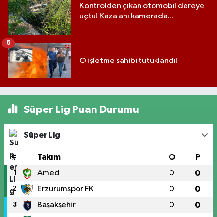
Kontrolden çıkan otomobil dereye
uçtu! Kaza anı kamerada...
6
O işletme sahibi tutuklandı!
Süper Lig Puan Durumu
Süper Lig
#
Takım
O
P
1
Amed
0
0
2
Erzurumspor FK
0
0
3
Başakşehir
0
0