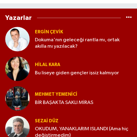
Yazarlar
ERGIN ÇEVİK
Dokuma'nın geleceği rantla mı, ortak
akılla mı yazılacak?
HILAL KARA
Bu liseye giden gençler işsiz kalmıyor
MEHMET YEMENICI
BİR BAŞAKTA SAKLI MİRAS
SEZAI DÜZ
OKUDUM, YANAKLARIM ISLANDI (Ama hiç
değiştirmedim)