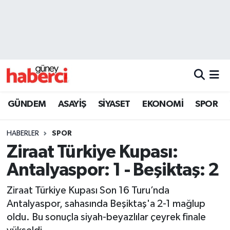
Beyoğlu Hava Durumu
Beyoğlu Trafik Yoğunluk Haritası
Süper Lig Puan Durumu ve Fikstür
GÜNDEM
ASAYİŞ
SİYASET
EKONOMİ
SPOR
Tüm Manşetler
HABERLER
SPOR
Son Dakika Haberleri
Ziraat Türkiye Kupası:
Antalyaspor: 1 - Beşiktaş: 2
Haber Arşivi
Ziraat Türkiye Kupası Son 16 Turu’nda
Antalyaspor, sahasında Beşiktaş'a 2-1 mağlup
oldu. Bu sonuçla siyah-beyazlılar çeyrek finale