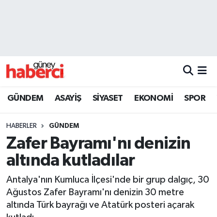
Beyoğlu Hava Durumu
Beyoğlu Trafik Yoğunluk Haritası
Süper Lig Puan Durumu ve Fikstür
GÜNDEM
ASAYİŞ
SİYASET
EKONOMİ
SPOR
Tüm Manşetler
HABERLER
GÜNDEM
Son Dakika Haberleri
Zafer Bayramı'nı denizin
altında kutladılar
Haber Arşivi
Antalya'nın Kumluca İlçesi'nde bir grup dalgıç, 30
Ağustos Zafer Bayramı'nı denizin 30 metre
altında Türk bayrağı ve Atatürk posteri açarak