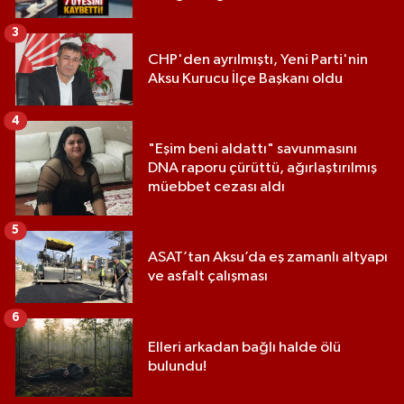
3
CHP'den ayrılmıştı, Yeni Parti'nin
Aksu Kurucu İlçe Başkanı oldu
4
"Eşim beni aldattı" savunmasını
DNA raporu çürüttü, ağırlaştırılmış
müebbet cezası aldı
5
ASAT’tan Aksu’da eş zamanlı altyapı
ve asfalt çalışması
6
Elleri arkadan bağlı halde ölü
bulundu!