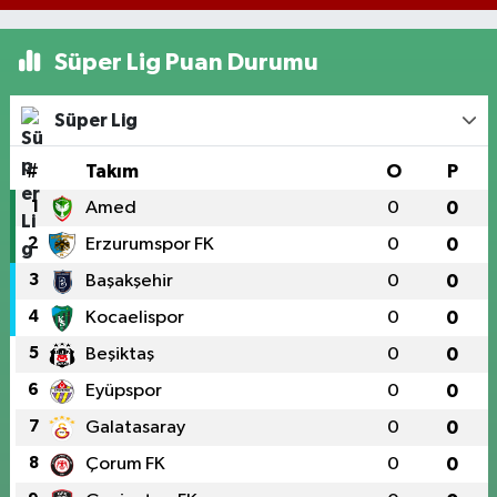
Süper Lig Puan Durumu
Süper Lig
#
Takım
O
P
1
Amed
0
0
2
Erzurumspor FK
0
0
3
Başakşehir
0
0
4
Kocaelispor
0
0
5
Beşiktaş
0
0
6
Eyüpspor
0
0
7
Galatasaray
0
0
8
Çorum FK
0
0