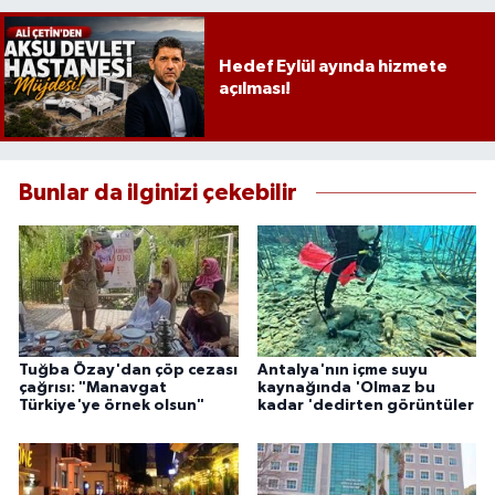
Hedef Eylül ayında hizmete
açılması!
Bunlar da ilginizi çekebilir
Tuğba Özay'dan çöp cezası
Antalya'nın içme suyu
çağrısı: "Manavgat
kaynağında 'Olmaz bu
Türkiye'ye örnek olsun"
kadar 'dedirten görüntüler