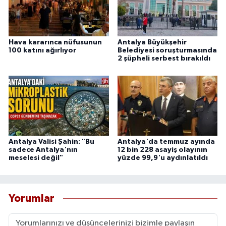
Hava kararınca nüfusunun
Antalya Büyükşehir
100 katını ağırlıyor
Belediyesi soruşturmasında
2 şüpheli serbest bırakıldı
Antalya Valisi Şahin: "Bu
Antalya'da temmuz ayında
sadece Antalya'nın
12 bin 228 asayiş olayının
meselesi değil"
yüzde 99,9'u aydınlatıldı
Yorumlar