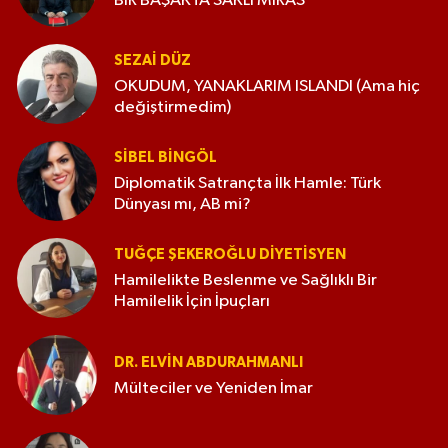
BİR BAŞAKTA SAKLI MİRAS
SEZAI DÜZ
OKUDUM, YANAKLARIM ISLANDI (Ama hiç
değiştirmedim)
SIBEL BINGÖL
Diplomatik Satrançta İlk Hamle: Türk
Dünyası mı, AB mi?
TUĞÇE ŞEKEROĞLU DIYETISYEN
Hamilelikte Beslenme ve Sağlıklı Bir
Hamilelik İçin İpuçları
DR. ELVIN ABDURAHMANLI
Mülteciler ve Yeniden İmar