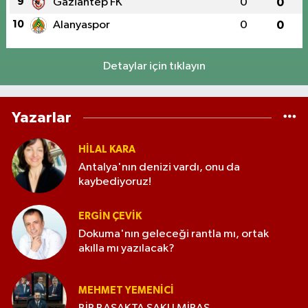
9
Gaziantep FK
0
0
10
Alanyaspor
0
0
Detaylar için tıklayın
Yazarlar
HILAL KARA
Antalya'nın denizi vardı, onu da
kaybediyoruz!
ERGIN ÇEVİK
Dokuma'nın geleceği rantla mı, ortak
akılla mı yazılacak?
MEHMET YEMENICI