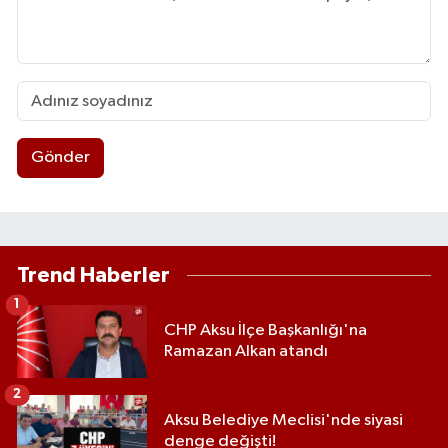
Gönder
Trend Haberler
1
CHP Aksu İlçe Başkanlığı'na
Ramazan Alkan atandı
2
Aksu Belediye Meclisi'nde siyasi
denge değişti!