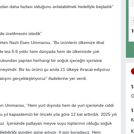
aydan daha fazlası olduğunu anlatabilmek hedefiyle başladık”
1
de üretilmesini istedik”
elirten Nazlı Esen Ummansu, “Bu ürünlerin ülkemize ithal
bble tea 5-6 yıldır hem dünyada hem de ülkemizde çok
urubundan yapılan herhangi bir soğuk içeceğin içerisine
eneyimdir. Biz bu ürünü şu anda 21 ülkeye ihracat ediyoruz.
şını gerçekleştiriyoruz” ifadelerine yer verdi.
1
G
rten Ummansu, “Hem yurt dışında hem de yurt içerisinde ciddi
1
 yıl kapasitemizi bir önceki yıla göre 12 kat arttırdık. 2025 yılı
K
ruz. İçerisinde patlayan meyve suyu toplarının olduğu soğuk
K
dilebilirliği günden güne artıyor. 4 gün buradayız. Hem