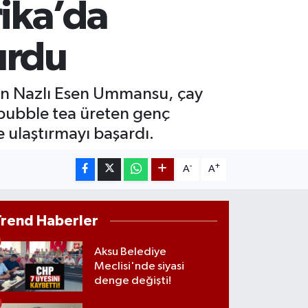
ika’da
M ALTIN
0.40
%0.45
T100
kurdu
799
%70
den Nazlı Esen Ummansu, çay
 bubble tea üreten genç
ye ulaştırmayı başardı.
-
+
A
A
Trend Haberler
Aksu Belediye
Meclisi'nde siyasi
denge değişti!