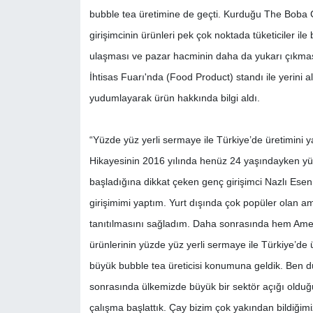
bubble tea üretimine de geçti. Kurduğu The Boba C
girişimcinin ürünleri pek çok noktada tüketiciler 
ulaşması ve pazar hacminin daha da yukarı çıkması
İhtisas Fuarı'nda (Food Product) standı ile yerini a
yudumlayarak ürün hakkında bilgi aldı.
“Yüzde yüz yerli sermaye ile Türkiye’de üretimini
Hikayesinin 2016 yılında henüz 24 yaşındayken yük
başladığına dikkat çeken genç girişimci Nazlı Ese
girişimimi yaptım. Yurt dışında çok popüler olan 
tanıtılmasını sağladım. Daha sonrasında hem Amer
ürünlerinin yüzde yüz yerli sermaye ile Türkiye’de
büyük bubble tea üreticisi konumuna geldik. Ben d
sonrasında ülkemizde büyük bir sektör açığı olduğ
çalışma başlattık. Çay bizim çok yakından bildiğim