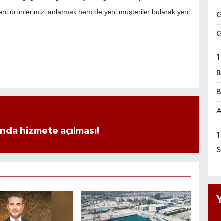
eni ürünlerimizi anlatmak hem de yeni müşteriler bularak yeni
G
G
1
B
B
A
ında hizmete açılması!
1
S