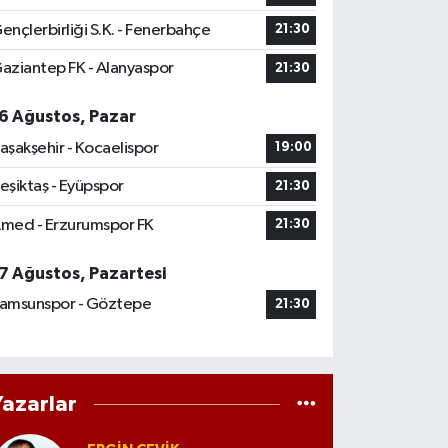
ençlerbirliği S.K. - Fenerbahçe
21:30
aziantep FK - Alanyaspor
21:30
6 Ağustos, Pazar
aşakşehir - Kocaelispor
19:00
eşiktaş - Eyüpspor
21:30
med - Erzurumspor FK
21:30
7 Ağustos, Pazartesi
amsunspor - Göztepe
21:30
Yazarlar