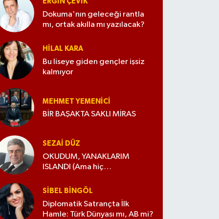
ERGIN ÇEVİK
Dokuma'nın geleceği rantla
mı, ortak akılla mı yazılacak?
HILAL KARA
Bu liseye giden gençler işsiz
kalmıyor
MEHMET YEMENICI
BİR BAŞAKTA SAKLI MİRAS
SEZAI DÜZ
OKUDUM, YANAKLARIM
ISLANDI (Ama hiç
değiştirmedim)
SIBEL BINGÖL
Diplomatik Satrançta İlk
Hamle: Türk Dünyası mı, AB mi?