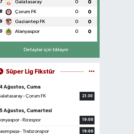
7
Galatasaray
0
0
8
Çorum FK
0
0
9
Gaziantep FK
0
0
0
Alanyaspor
0
0
Detaylar için tıklayın
Süper Lig Fikstür
4 Ağustos, Cuma
alatasaray - Çorum FK
21:30
5 Ağustos, Cumartesi
onyaspor - Rizespor
19:00
asımpaşa - Trabzonspor
19:00