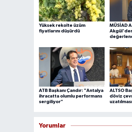
Yüksek rekolte üzüm
MÜSİAD An
fiyatlarını düşürdü
Akgül'de
değerlend
ATB Başkanı Çandır: "Antalya
ALTSO Ba
ihracatta olumlu performans
döviz çev
sergiliyor"
uzatılması
Yorumlar