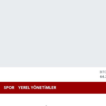
BIT
64.
DO
47,
SPOR
YEREL YÖNETİMLER
EU
55
STE
64,