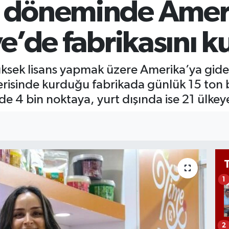
s döneminde Amer
GRA
651
BİS
ye’de fabrikasını 
13.
üksek lisans yapmak üzere Amerika’ya gi
içerisinde kurduğu fabrikada günlük 15 ton
inde 4 bin noktaya, yurt dışında ise 21 ülke
1
2