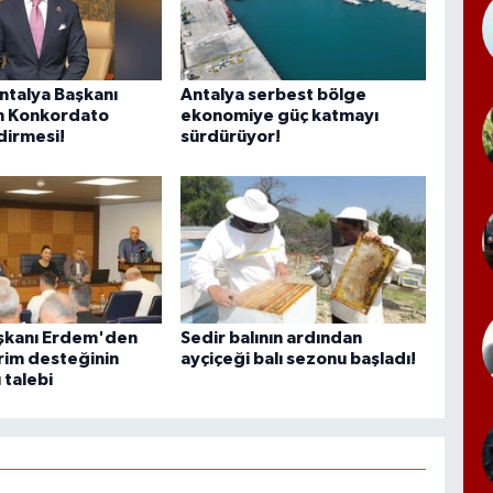
talya Başkanı
Antalya serbest bölge
n Konkordato
ekonomiye güç katmayı
irmesi!
sürdürüyor!
şkanı Erdem'den
Sedir balının ardından
rim desteğinin
ayçiçeği balı sezonu başladı!
 talebi