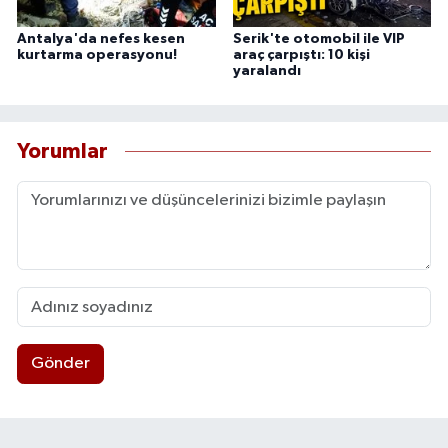
Antalya'da nefes kesen
Serik'te otomobil ile VIP
kurtarma operasyonu!
araç çarpıştı: 10 kişi
yaralandı
Yorumlar
Gönder