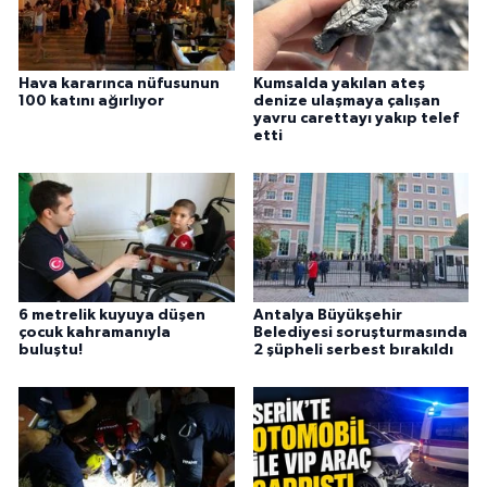
Hava kararınca nüfusunun
Kumsalda yakılan ateş
100 katını ağırlıyor
denize ulaşmaya çalışan
yavru carettayı yakıp telef
etti
6 metrelik kuyuya düşen
Antalya Büyükşehir
çocuk kahramanıyla
Belediyesi soruşturmasında
buluştu!
2 şüpheli serbest bırakıldı