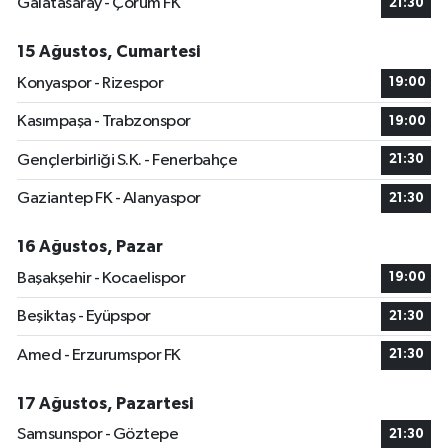
Galatasaray - Çorum FK
21:30
15 Ağustos, Cumartesi
Konyaspor - Rizespor
19:00
Kasımpaşa - Trabzonspor
19:00
Gençlerbirliği S.K. - Fenerbahçe
21:30
Gaziantep FK - Alanyaspor
21:30
16 Ağustos, Pazar
Başakşehir - Kocaelispor
19:00
Beşiktaş - Eyüpspor
21:30
Amed - Erzurumspor FK
21:30
17 Ağustos, Pazartesi
Samsunspor - Göztepe
21:30