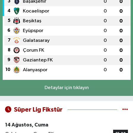
3
Başakşehir
0
0
4
Kocaelispor
0
0
5
Beşiktaş
0
0
6
Eyüpspor
0
0
7
Galatasaray
0
0
8
Çorum FK
0
0
9
Gaziantep FK
0
0
10
Alanyaspor
0
0
Detaylar için tıklayın
Süper Lig Fikstür
14 Ağustos, Cuma