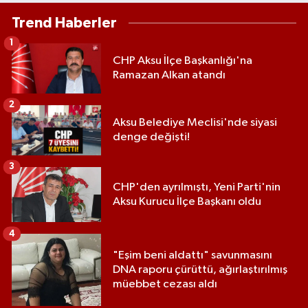
Trend Haberler
1
CHP Aksu İlçe Başkanlığı'na
Ramazan Alkan atandı
2
Aksu Belediye Meclisi'nde siyasi
denge değişti!
3
CHP'den ayrılmıştı, Yeni Parti'nin
Aksu Kurucu İlçe Başkanı oldu
4
"Eşim beni aldattı" savunmasını
DNA raporu çürüttü, ağırlaştırılmış
müebbet cezası aldı