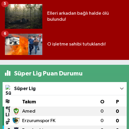
5
Elleri arkadan bağlı halde ölü
bulundu!
6
O işletme sahibi tutuklandı!
Süper Lig Puan Durumu
Süper Lig
#
Takım
O
P
1
Amed
0
0
2
Erzurumspor FK
0
0