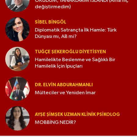
OKUDUM, YANAKLARIM ISLANDI (Ama hiç
değiştirmedim)
SIBEL BINGÖL
Diplomatik Satrançta İlk Hamle: Türk
Dünyası mı, AB mi?
TUĞÇE ŞEKEROĞLU DIYETISYEN
Hamilelikte Beslenme ve Sağlıklı Bir
Hamilelik İçin İpuçları
DR. ELVIN ABDURAHMANLI
Mülteciler ve Yeniden İmar
AYŞE ŞIMŞEK UZMAN KLINIK PSIKOLOG
MOBBİNG NEDİR?