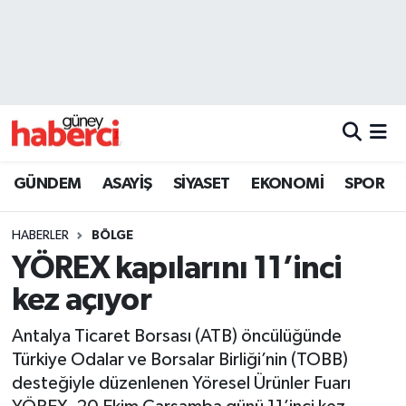
Beyoğlu Hava Durumu
Beyoğlu Trafik Yoğunluk Haritası
Süper Lig Puan Durumu ve Fikstür
GÜNDEM
ASAYİŞ
SİYASET
EKONOMİ
SPOR
Tüm Manşetler
HABERLER
BÖLGE
Son Dakika Haberleri
YÖREX kapılarını 11’inci
kez açıyor
Haber Arşivi
Antalya Ticaret Borsası (ATB) öncülüğünde
Türkiye Odalar ve Borsalar Birliği’nin (TOBB)
desteğiyle düzenlenen Yöresel Ürünler Fuarı