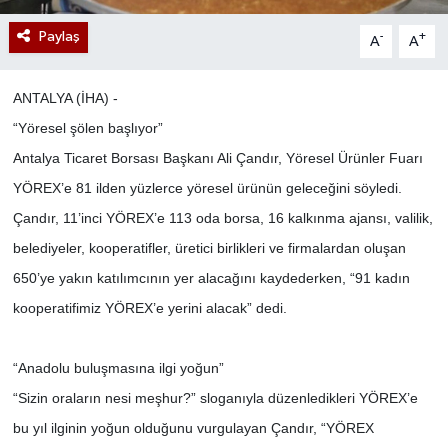
Paylaş
-
+
A
A
ANTALYA (İHA) -
“Yöresel şölen başlıyor”
Antalya Ticaret Borsası Başkanı Ali Çandır, Yöresel Ürünler Fuarı
YÖREX’e 81 ilden yüzlerce yöresel ürünün geleceğini söyledi.
Çandır, 11’inci YÖREX’e 113 oda borsa, 16 kalkınma ajansı, valilik,
belediyeler, kooperatifler, üretici birlikleri ve firmalardan oluşan
650’ye yakın katılımcının yer alacağını kaydederken, “91 kadın
kooperatifimiz YÖREX’e yerini alacak” dedi.
“Anadolu buluşmasına ilgi yoğun”
“Sizin oraların nesi meşhur?” sloganıyla düzenledikleri YÖREX’e
bu yıl ilginin yoğun olduğunu vurgulayan Çandır, “YÖREX