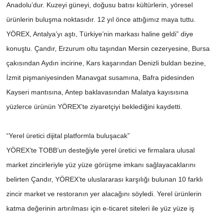
Anadolu’dur. Kuzeyi güneyi, doğusu batısı kültürlerin, yöresel
ürünlerin buluşma noktasıdır. 12 yıl önce attığımız maya tuttu.
YÖREX, Antalya’yı aştı, Türkiye’nin markası haline geldi” diye
konuştu. Çandır, Erzurum oltu taşından Mersin cezeryesine, Bursa
çakısından Aydın incirine, Kars kaşarından Denizli buldan bezine,
İzmit pişmaniyesinden Manavgat susamına, Bafra pidesinden
Kayseri mantısına, Antep baklavasından Malatya kayısısına
yüzlerce ürünün YÖREX’te ziyaretçiyi beklediğini kaydetti.
“Yerel üretici dijital platformla buluşacak”
YÖREX’te TOBB’un desteğiyle yerel üretici ve firmalara ulusal
market zincirleriyle yüz yüze görüşme imkanı sağlayacaklarını
belirten Çandır, YÖREX’te uluslararası karşılığı bulunan 10 farklı
zincir market ve restoranın yer alacağını söyledi. Yerel ürünlerin
katma değerinin artırılması için e-ticaret siteleri ile yüz yüze iş