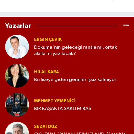
Yazarlar
ERGIN ÇEVİK
Dokuma'nın geleceği rantla mı, ortak
akılla mı yazılacak?
HILAL KARA
Bu liseye giden gençler işsiz kalmıyor
MEHMET YEMENICI
BİR BAŞAKTA SAKLI MİRAS
SEZAI DÜZ