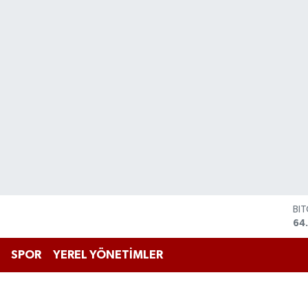
BI
64
DO
47
SPOR
YEREL YÖNETİMLER
EU
55
ST
64