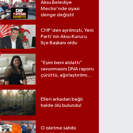
Aksu Belediye
Meclisi'nde siyasi
denge değişti!
CHP'den ayrılmıştı, Yeni
Parti'nin Aksu Kurucu
İlçe Başkanı oldu
"Eşim beni aldattı"
savunmasını DNA raporu
çürüttü, ağırlaştırılmış
müebbet cezası aldı
Elleri arkadan bağlı
halde ölü bulundu!
O işletme sahibi