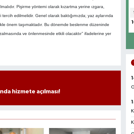
ulmalıdır. Pişirme yöntemi olarak kızartma yerine ızgara,
tercih edilmelidir. Genel olarak baktığımızda; yaz aylarında
1
llikle önem taşımaktadır. Bu dönemde beslenme düzeninde
azalmasında ve önlenmesinde etkili olacaktır” ifadelerine yer
1
G
ında hizmete açılması!
1
K
K