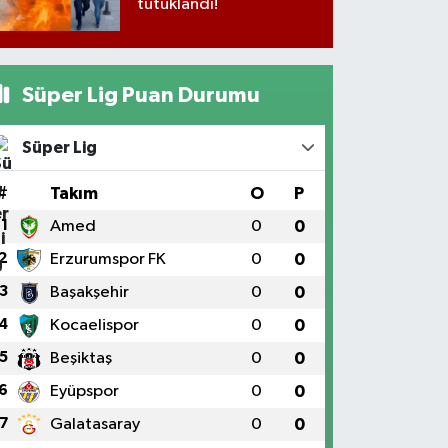
tutuklandı!
Süper Lig Puan Durumu
Süper Lig
#
Takım
O
P
1
Amed
0
0
2
Erzurumspor FK
0
0
3
Başakşehir
0
0
4
Kocaelispor
0
0
5
Beşiktaş
0
0
6
Eyüpspor
0
0
7
Galatasaray
0
0