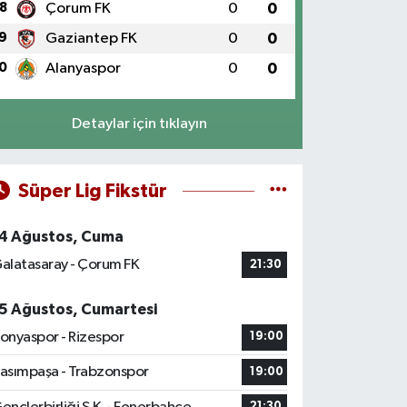
8
Çorum FK
0
0
9
Gaziantep FK
0
0
0
Alanyaspor
0
0
Detaylar için tıklayın
Süper Lig Fikstür
4 Ağustos, Cuma
alatasaray - Çorum FK
21:30
5 Ağustos, Cumartesi
onyaspor - Rizespor
19:00
asımpaşa - Trabzonspor
19:00
21:30