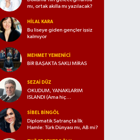
mı, ortak akılla mı yazılacak?
HILAL KARA
Bu liseye giden gençler işsiz
kalmıyor
MEHMET YEMENICI
BİR BAŞAKTA SAKLI MİRAS
SEZAI DÜZ
OKUDUM, YANAKLARIM
ISLANDI (Ama hiç
değiştirmedim)
SIBEL BINGÖL
Diplomatik Satrançta İlk
Hamle: Türk Dünyası mı, AB mi?