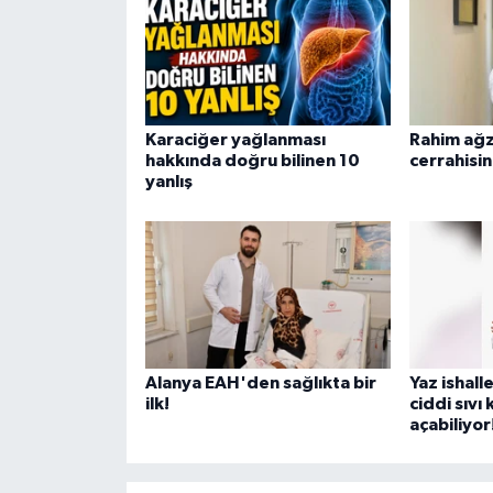
Karaciğer yağlanması
Rahim ağz
hakkında doğru bilinen 10
cerrahisi
yanlış
Alanya EAH'den sağlıkta bir
Yaz ishall
ilk!
ciddi sıvı
açabiliyor