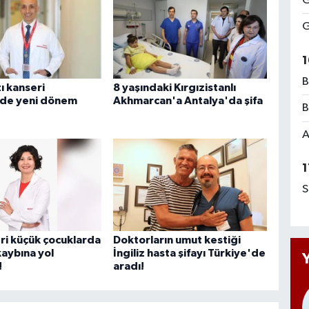
G
G
1
B
ı kanseri
8 yaşındaki Kırgızistanlı
nde yeni dönem
Akhmarcan'a Antalya'da şifa
B
A
1
S
eri küçük çocuklarda
Doktorların umut kestiği
 kaybına yol
İngiliz hasta şifayı Türkiye'de
!
aradı!