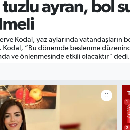
 tuzlu ayran, bol s
GR
66
Bİ
lmeli
13
Merve Kodal, yaz aylarında vatandaşların b
 Kodal, “Bu dönemde beslenme düzeninde y
da ve önlenmesinde etkili olacaktır" dedi.
1
2