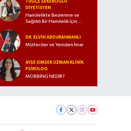
TUĞÇE ŞEKEROĞLU
DIYETISYEN
Hamilelikte Beslenme ve
Sağlıklı Bir Hamilelik İçin
İpuçları
DR. ELVIN ABDURAHMANLI
Mülteciler ve Yeniden İmar
AYŞE ŞIMŞEK UZMAN KLINIK
PSIKOLOG
MOBBİNG NEDİR?