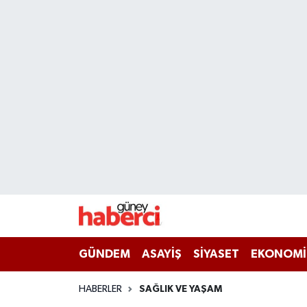
Beyoğlu Hava Durumu
Beyoğlu Trafik Yoğunluk Haritası
Süper Lig Puan Durumu ve Fikstür
Tüm Manşetler
Son Dakika Haberleri
Haber Arşivi
GÜNDEM
ASAYİŞ
SİYASET
EKONOMİ
HABERLER
SAĞLIK VE YAŞAM