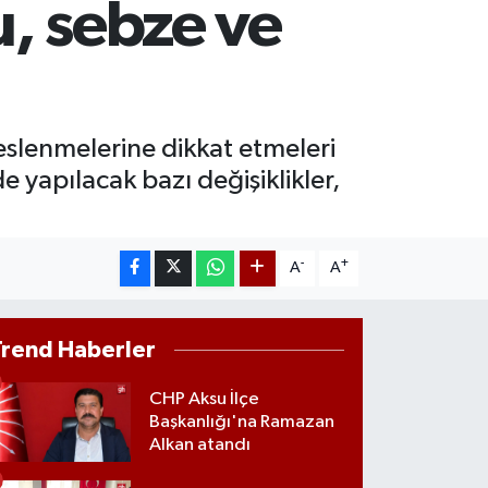
u, sebze ve
AM ALTIN
60.55
%0.03
ST100
.779
%-14
eslenmelerine dikkat etmeleri
apılacak bazı değişiklikler,
-
+
A
A
Trend Haberler
CHP Aksu İlçe
Başkanlığı'na Ramazan
Alkan atandı