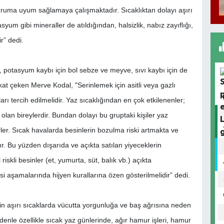
uruma uyum sağlamaya çalışmaktadır. Sıcaklıktan dolayı aşırı
yum gibi mineraller de atıldığından, halsizlik, nabız zayıflığı,
r” dedi.
 potasyum kaybı için bol sebze ve meyve, sıvı kaybı için de
at çeken Merve Kodal, "Serinlemek için asitli veya gazlı
arı tercih edilmelidir. Yaz sıcaklığından en çok etkilenenler;
ı olan bireylerdir. Bundan dolayı bu gruptaki kişiler yaz
ler. Sıcak havalarda besinlerin bozulma riski artmakta ve
r. Bu yüzden dışarıda ve açıkta satılan yiyeceklerin
iskli besinler (et, yumurta, süt, balık vb.) açıkta
si aşamalarında hijyen kurallarına özen gösterilmelidir” dedi.
rin aşırı sıcaklarda vücutta yorgunluğa ve baş ağrısına neden
nle özellikle sıcak yaz günlerinde, ağır hamur işleri, hamur