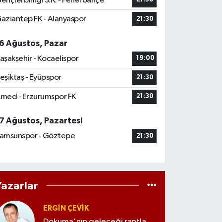
ençlerbirliği S.K. - Fenerbahçe
aziantep FK - Alanyaspor
21:30
6 Ağustos, Pazar
aşakşehir - Kocaelispor
19:00
eşiktaş - Eyüpspor
21:30
med - Erzurumspor FK
21:30
7 Ağustos, Pazartesi
amsunspor - Göztepe
21:30
Yazarlar
ERGIN ÇEVİK
Dokuma'nın geleceği rantla