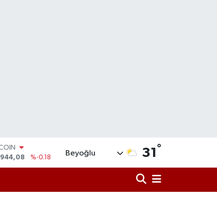
TCOIN
°
31
Beyoğlu
.944,08
%-0.18
LAR
,7436
%0.18
RO
,2510
%0.32
ERLİN
,4811
%0.38