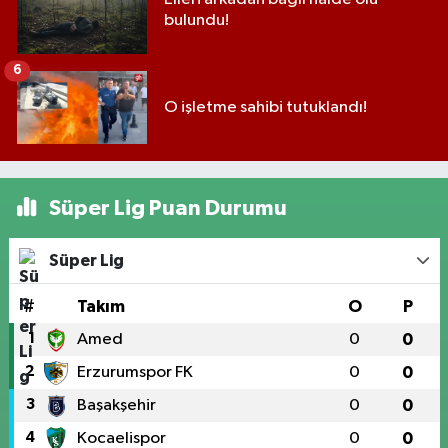
bulundu!
6
O işletme sahibi tutuklandı!
Süper Lig Puan Durumu
Süper Lig
#
Takım
O
P
1
Amed
0
0
2
Erzurumspor FK
0
0
3
Başakşehir
0
0
4
Kocaelispor
0
0