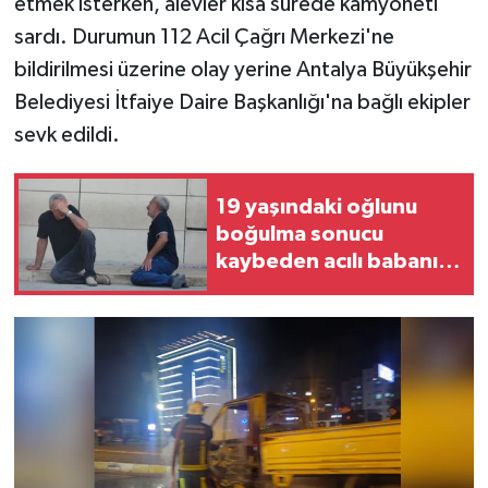
etmek isterken, alevler kısa sürede kamyoneti
sardı. Durumun 112 Acil Çağrı Merkezi'ne
bildirilmesi üzerine olay yerine Antalya Büyükşehir
Belediyesi İtfaiye Daire Başkanlığı'na bağlı ekipler
sevk edildi.
19 yaşındaki oğlunu
boğulma sonucu
kaybeden acılı babanın
feryadı yürekleri
dağladı