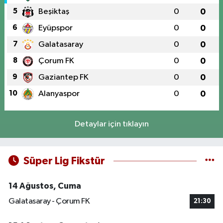
5
Beşiktaş
0
0
6
Eyüpspor
0
0
7
Galatasaray
0
0
8
Çorum FK
0
0
9
Gaziantep FK
0
0
10
Alanyaspor
0
0
Detaylar için tıklayın
Süper Lig Fikstür
14 Ağustos, Cuma
Galatasaray - Çorum FK
21:30