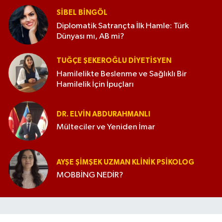
SIBEL BINGÖL
Diplomatik Satrançta İlk Hamle: Türk
Dünyası mı, AB mi?
TUĞÇE ŞEKEROĞLU DIYETISYEN
Hamilelikte Beslenme ve Sağlıklı Bir
Hamilelik İçin İpuçları
DR. ELVIN ABDURAHMANLI
Mülteciler ve Yeniden İmar
AYŞE ŞIMŞEK UZMAN KLINIK PSIKOLOG
MOBBİNG NEDİR?