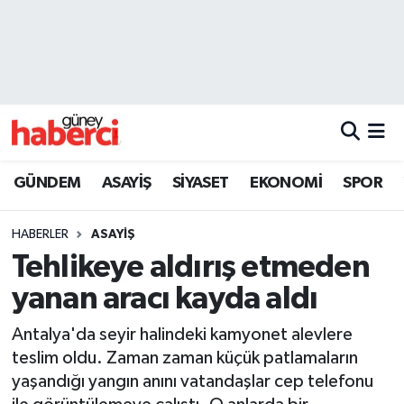
Beyoğlu Hava Durumu
Beyoğlu Trafik Yoğunluk Haritası
Süper Lig Puan Durumu ve Fikstür
GÜNDEM
ASAYİŞ
SİYASET
EKONOMİ
SPOR
Tüm Manşetler
HABERLER
ASAYİŞ
Son Dakika Haberleri
Tehlikeye aldırış etmeden
yanan aracı kayda aldı
Haber Arşivi
Antalya'da seyir halindeki kamyonet alevlere
teslim oldu. Zaman zaman küçük patlamaların
yaşandığı yangın anını vatandaşlar cep telefonu