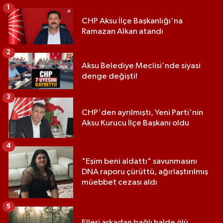
1
CHP Aksu İlçe Başkanlığı'na
Ramazan Alkan atandı
2
Aksu Belediye Meclisi'nde siyasi
denge değişti!
3
CHP'den ayrılmıştı, Yeni Parti'nin
Aksu Kurucu İlçe Başkanı oldu
4
"Eşim beni aldattı" savunmasını
DNA raporu çürüttü, ağırlaştırılmış
müebbet cezası aldı
5
Elleri arkadan bağlı halde ölü