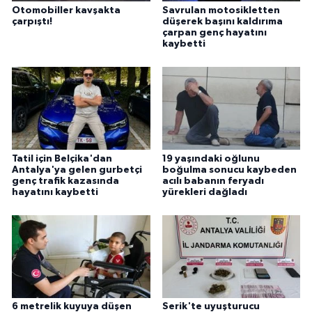
Otomobiller kavşakta
Savrulan motosikletten
çarpıştı!
düşerek başını kaldırıma
çarpan genç hayatını
kaybetti
Tatil için Belçika'dan
19 yaşındaki oğlunu
Antalya'ya gelen gurbetçi
boğulma sonucu kaybeden
genç trafik kazasında
acılı babanın feryadı
hayatını kaybetti
yürekleri dağladı
6 metrelik kuyuya düşen
Serik'te uyuşturucu