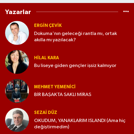
Yazarlar
ERGIN ÇEVİK
Dokuma'nın geleceği rantla mı, ortak
akılla mı yazılacak?
HILAL KARA
Bu liseye giden gençler işsiz kalmıyor
MEHMET YEMENICI
BİR BAŞAKTA SAKLI MİRAS
SEZAI DÜZ
OKUDUM, YANAKLARIM ISLANDI (Ama hiç
değiştirmedim)