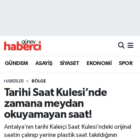
Beyoğlu Hava Durumu
Beyoğlu Trafik Yoğunluk Haritası
Süper Lig Puan Durumu ve Fikstür
GÜNDEM
ASAYİŞ
SİYASET
EKONOMİ
SPOR
Tüm Manşetler
HABERLER
BÖLGE
Son Dakika Haberleri
Tarihi Saat Kulesi’nde
zamana meydan
Haber Arşivi
okuyamayan saat!
Antalya’nın tarihi Kaleiçi Saat Kulesi’ndeki orijinal
saatin çalınıp yerine plastik saat takıldığının