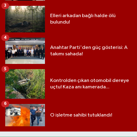
3
Elleri arkadan bağlı halde ölü
bulundu!
4
Anahtar Parti'den güç gösterisi: A
takımı sahada!
5
Kontrolden çıkan otomobil dereye
uçtu! Kaza anı kamerada...
6
O işletme sahibi tutuklandı!