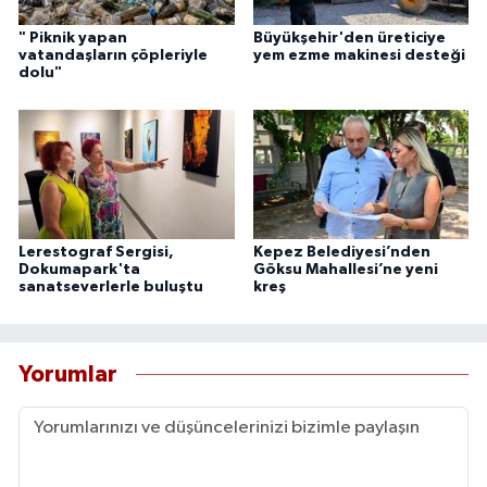
" Piknik yapan
Büyükşehir'den üreticiye
vatandaşların çöpleriyle
yem ezme makinesi desteği
dolu"
Lerestograf Sergisi,
Kepez Belediyesi’nden
Dokumapark'ta
Göksu Mahallesi’ne yeni
sanatseverlerle buluştu
kreş
Yorumlar