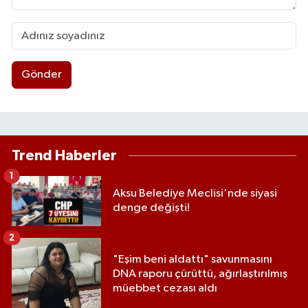
Gönder
Trend Haberler
1
Aksu Belediye Meclisi'nde siyasi
denge değişti!
2
"Eşim beni aldattı" savunmasını
DNA raporu çürüttü, ağırlaştırılmış
müebbet cezası aldı