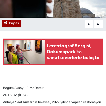
Paylaş
-
+
A
A
Lerestograf Sergisi,
Dokumapark'ta
sanatseverlerle buluştu
Begüm Aksoy - Fırat Demir
ANTALYA (İHA) -
Antalya Saat Kulesi’nin hikayesi, 2022 yılında yapılan restorasyon