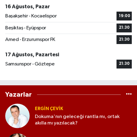
16 Ağustos, Pazar
Başakşehir - Kocaelispor
19:00
Beşiktaş - Eyüpspor
21:30
Amed - Erzurumspor FK
21:30
17 Ağustos, Pazartesi
Samsunspor - Göztepe
21:30
Yazarlar
ERGIN ÇEVİK
Dokuma'nın geleceği rantla mı, ortak
akılla mı yazılacak?