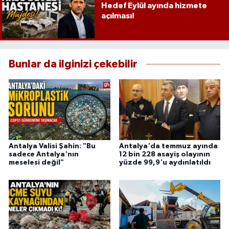
Hedef Eylül ayında hizmete
açılması!
Bunlar da ilginizi çekebilir
Antalya Valisi Şahin: "Bu
Antalya'da temmuz ayında
sadece Antalya'nın
12 bin 228 asayiş olayının
meselesi değil"
yüzde 99,9'u aydınlatıldı