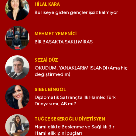
HILAL KARA
Bu liseye giden gençler işsiz kalmıyor
MEHMET YEMENICI
BİR BAŞAKTA SAKLI MİRAS
SEZAI DÜZ
OKUDUM, YANAKLARIM ISLANDI (Ama hiç
değiştirmedim)
SIBEL BINGÖL
Diplomatik Satrançta İlk Hamle: Türk
Dünyası mı, AB mi?
TUĞÇE ŞEKEROĞLU DIYETISYEN
Hamilelikte Beslenme ve Sağlıklı Bir
Hamilelik İçin İpuçları