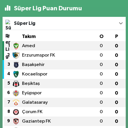
Süper Lig Puan Durumu
Süper Lig
#
Takım
O
P
1
Amed
0
0
2
Erzurumspor FK
0
0
3
Başakşehir
0
0
4
Kocaelispor
0
0
5
Beşiktaş
0
0
6
Eyüpspor
0
0
7
Galatasaray
0
0
8
Çorum FK
0
0
9
Gaziantep FK
0
0