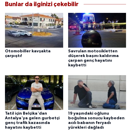
Bunlar da ilginizi çekebilir
Otomobiller kavşakta
Savrulan motosikletten
çarpıştı!
düşerek başını kaldırıma
çarpan genç hayatını
kaybetti
Tatil için Belçika'dan
19 yaşındaki oğlunu
Antalya'ya gelen gurbetçi
boğulma sonucu kaybeden
genç trafik kazasında
acılı babanın feryadı
hayatını kaybetti
yürekleri dağladı