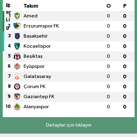
#
Takım
O
P
1
Amed
0
0
2
Erzurumspor FK
0
0
3
Başakşehir
0
0
4
Kocaelispor
0
0
5
Beşiktaş
0
0
6
Eyüpspor
0
0
7
Galatasaray
0
0
8
Çorum FK
0
0
9
Gaziantep FK
0
0
10
Alanyaspor
0
0
Detaylar için tıklayın