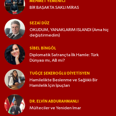
MEHMET YEMENICI
BİR BAŞAKTA SAKLI MİRAS
SEZAI DÜZ
OKUDUM, YANAKLARIM ISLANDI (Ama hiç
değiştirmedim)
SIBEL BINGÖL
Diplomatik Satrançta İlk Hamle: Türk
Dünyası mı, AB mi?
TUĞÇE ŞEKEROĞLU DIYETISYEN
Hamilelikte Beslenme ve Sağlıklı Bir
Hamilelik İçin İpuçları
DR. ELVIN ABDURAHMANLI
Mülteciler ve Yeniden İmar