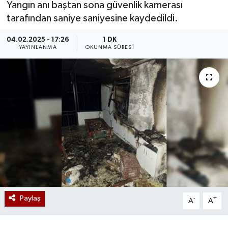
Yangın anı baştan sona güvenlik kamerası
tarafından saniye saniyesine kaydedildi.
04.02.2025 - 17:26
1 DK
YAYINLANMA
OKUNMA SÜRESI
Paylaş
-
+
A
A