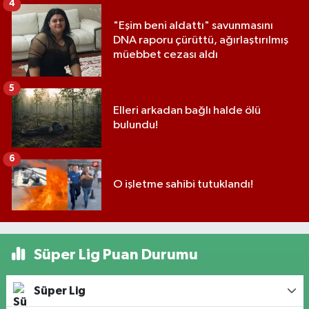
4
"Eşim beni aldattı" savunmasını
DNA raporu çürüttü, ağırlaştırılmış
müebbet cezası aldı
5
Elleri arkadan bağlı halde ölü
bulundu!
6
O işletme sahibi tutuklandı!
Süper Lig Puan Durumu
Süper Lig