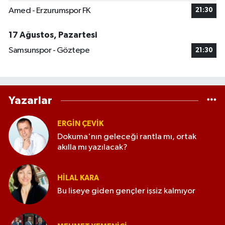
Amed - Erzurumspor FK
21:30
17 Ağustos, Pazartesi
Samsunspor - Göztepe
21:30
Yazarlar
ERGIN ÇEVİK
Dokuma'nın geleceği rantla mı, ortak
akılla mı yazılacak?
HILAL KARA
Bu liseye giden gençler işsiz kalmıyor