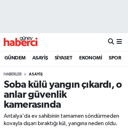
Beyoğlu Hava Durumu
Beyoğlu Trafik Yoğunluk Haritası
Süper Lig Puan Durumu ve Fikstür
GÜNDEM
ASAYİŞ
SİYASET
EKONOMİ
SPOR
Tüm Manşetler
HABERLER
ASAYİŞ
Son Dakika Haberleri
Soba külü yangın çıkardı, o
anlar güvenlik
Haber Arşivi
kamerasında
Antalya'da ev sahibinin tamamen söndürmeden
kovayla dışarı bıraktığı kül, yangına neden oldu.