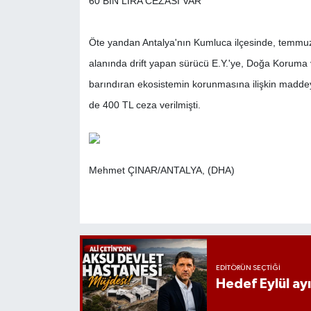
60 BİN LİRA CEZASI VAR
Öte yandan Antalya'nın Kumluca ilçesinde, temmuz
alanında drift yapan sürücü E.Y.'ye, Doğa Koruma ve M
barındıran ekosistemin korunmasına ilişkin maddeyi
de 400 TL ceza verilmişti.
Mehmet ÇINAR/ANTALYA, (DHA)
EDITÖRÜN SEÇTIĞI
Hedef Eylül ay