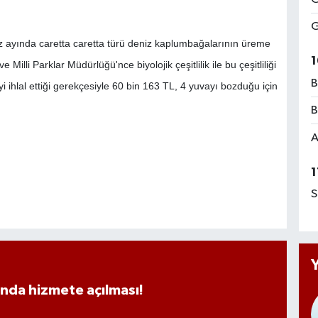
G
 ayında caretta caretta türü deniz kaplumbağalarının üreme
1
illi Parklar Müdürlüğü'nce biyolojik çeşitlilik ile bu çeşitliliği
B
 ihlal ettiği gerekçesiyle 60 bin 163 TL, 4 yuvayı bozduğu için
B
A
1
S
ında hizmete açılması!