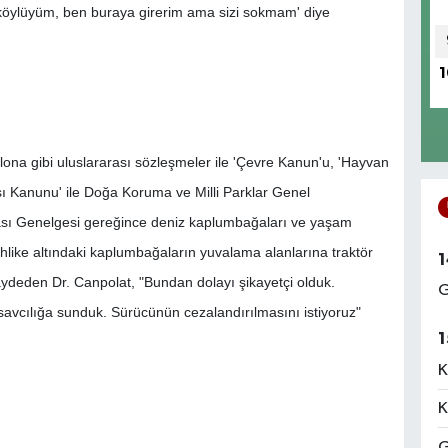
köylüyüm, ben buraya girerim ama sizi sokmam' diye
1
ona gibi uluslararası sözleşmeler ile 'Çevre Kanun'u, 'Hayvan
sı Kanunu' ile Doğa Koruma ve Milli Parklar Genel
ı Genelgesi gereğince deniz kaplumbağaları ve yaşam
ehlike altındaki kaplumbağaların yuvalama alanlarına traktör
1
 kaydeden Dr. Canpolat, "Bundan dolayı şikayetçi olduk.
G
 savcılığa sunduk. Sürücünün cezalandırılmasını istiyoruz"
1
K
K
G