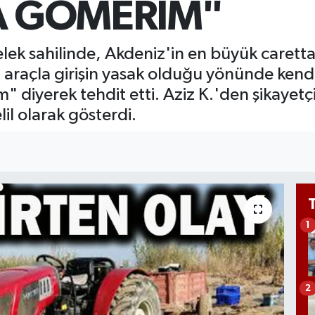
YA GÖMERİM"
651
BİS
13.
ek sahilinde, Akdeniz'in en büyük carett
a araçla girişin yasak olduğu yönünde kendi
 diyerek tehdit etti. Aziz K.'den şikayetçi
il olarak gösterdi.
1
2