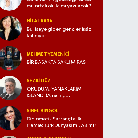
mı, ortak akılla mı yazılacak?
HILAL KARA
Bu liseye giden gençler işsiz
kalmıyor
MEHMET YEMENICI
BİR BAŞAKTA SAKLI MİRAS
SEZAI DÜZ
OKUDUM, YANAKLARIM
ISLANDI (Ama hiç
değiştirmedim)
SIBEL BINGÖL
Diplomatik Satrançta İlk
Hamle: Türk Dünyası mı, AB mi?