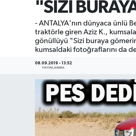
"SİZİ BURA
- ANTALYA'nın dünyaca ünlü Bel
traktörle giren Aziz K., kumsal
gönüllüyü "Sizi buraya gömerim"
kumsaldaki fotoğraflarını da del
08.09.2019 - 13:52
YAYINLANMA