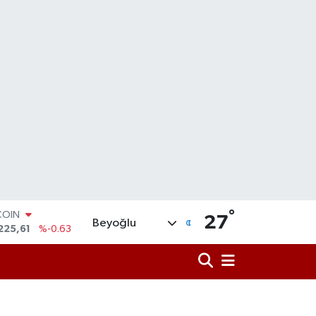
COIN
225,61
%-0.63
°
27
LAR
Beyoğlu
6704
%0
RO
,0406
%-0.08
RLİN
2143
%0
M ALTIN