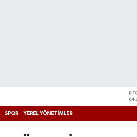
BIT
64.
DO
47,
EU
SPOR
YEREL YÖNETİMLER
55
STE
64,
GRA