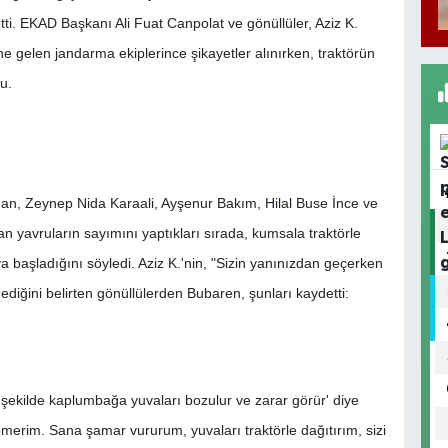
etti. EKAD Başkanı Ali Fuat Canpolat ve gönüllüler, Aziz K.
 gelen jandarma ekiplerince şikayetler alınırken, traktörün
u.
an, Zeynep Nida Karaali, Ayşenur Bakım, Hilal Buse İnce ve
 yavruların sayımını yaptıkları sırada, kumsala traktörle
ya başladığını söyledi. Aziz K.'nin, "Sizin yanınızdan geçerken
 dediğini belirten gönüllülerden Bubaren, şunları kaydetti:
u şekilde kaplumbağa yuvaları bozulur ve zarar görür' diye
ömerim. Sana şamar vururum, yuvaları traktörle dağıtırım, sizi