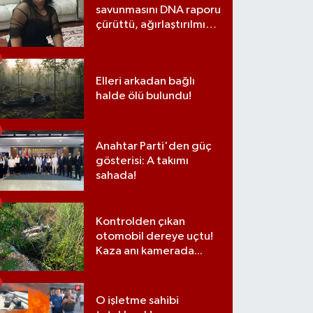
savunmasını DNA raporu
çürüttü, ağırlaştırılmış
müebbet cezası aldı
Elleri arkadan bağlı
halde ölü bulundu!
Anahtar Parti'den güç
gösterisi: A takımı
sahada!
Kontrolden çıkan
otomobil dereye uçtu!
Kaza anı kamerada...
O işletme sahibi