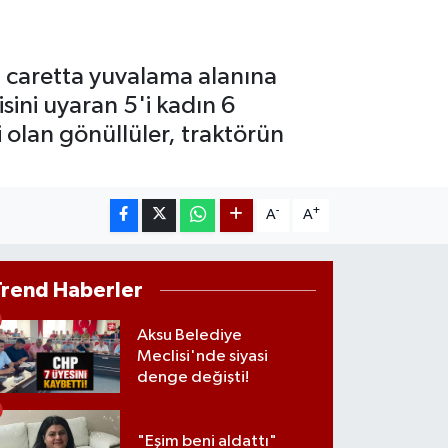
0.40
%0.45
T100
799
%70
a caretta yuvalama alanına
sini uyaran 5'i kadın 6
 olan gönüllüler, traktörün
-
+
A
A
Trend Haberler
Aksu Belediye
Meclisi'nde siyasi
denge değişti!
"Eşim beni aldattı"