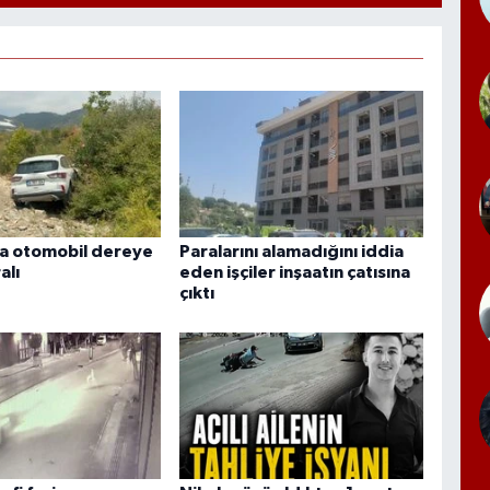
a otomobil dereye
Paralarını alamadığını iddia
alı
eden işçiler inşaatın çatısına
çıktı