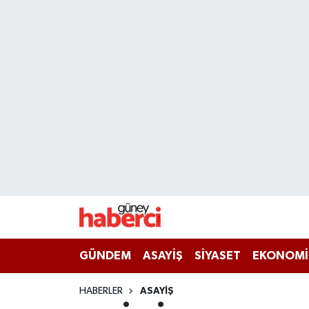
Beyoğlu Hava Durumu
Beyoğlu Trafik Yoğunluk Haritası
Süper Lig Puan Durumu ve Fikstür
Tüm Manşetler
Son Dakika Haberleri
Haber Arşivi
GÜNDEM
ASAYİŞ
SİYASET
EKONOMİ
HABERLER
ASAYİŞ