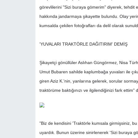
görevlilerini "Sizi buraya gömerim" diyerek, tehdit 
hakkında jandarmaya şikayette bulundu. Olay yerine
kumsalda çekilen fotoğrafları da delil olarak sunuld
'YUVALARI TRAKTÖRLE DAĞITIRIM' DEMİŞ
Şikayetçi gönüllüler Aslıhan Güngörmez, Nisa Türh
Umut Bubaren sahilde kaplumbağa yuvaları ile çıkan
giren Aziz K.'nin, yanlarına gelerek, sorular sorma
traktörüme baktığınızı ve ilgilendiğinizi fark ettim"
"Biz de kendisini 'Traktörle kumsala girmişsiniz, b
uyardık. Bunun üzerine sinirlenerek 'Sizi buraya g