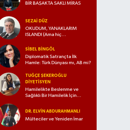
BİR BAŞAKTA SAKLI MİRAS
SEZAI DÜZ
OKUDUM, YANAKLARIM
ISLANDI (Ama hiç
değiştirmedim)
SIBEL BINGÖL
Diplomatik Satrançta İlk
Hamle: Türk Dünyası mı, AB mi?
TUĞÇE ŞEKEROĞLU
DIYETISYEN
Hamilelikte Beslenme ve
Sağlıklı Bir Hamilelik İçin
İpuçları
DR. ELVIN ABDURAHMANLI
Mülteciler ve Yeniden İmar