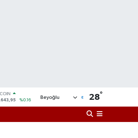
TCOIN
.643,95
%0.16
°
28
LAR
Beyoğlu
,6704
%0
RO
,0406
%-0.08
ERLİN
,2143
%0
AM ALTIN