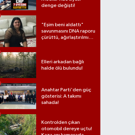
denge değişti!
"Eşim beni aldattı"
savunmasını DNA raporu
çürüttü, ağırlaştırılmış
müebbet cezası aldı
Elleri arkadan bağlı
halde ölü bulundu!
Anahtar Parti'den güç
gösterisi: A takımı
sahada!
Kontrolden çıkan
otomobil dereye uçtu!