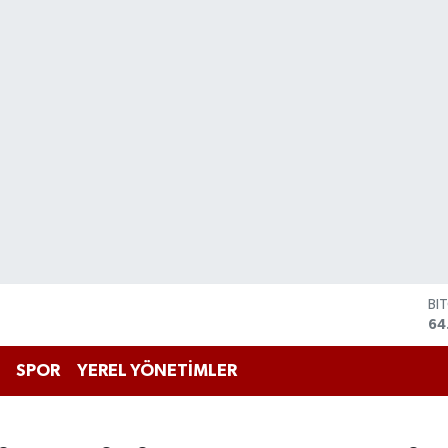
BI
64
DO
47
EU
SPOR
YEREL YÖNETİMLER
55
ST
64
GR