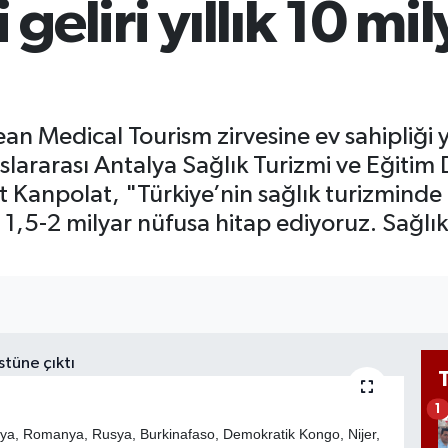
 geliri yıllık 10 mi
65
Bİ
13
 Medical Tourism zirvesine ev sahipliği ya
slararası Antalya Sağlık Turizmi ve Eğit
anpolat, "Türkiye’nin sağlık turizminde c
1,5-2 milyar nüfusa hitap ediyoruz. Sağlık tu
1
nya, Romanya, Rusya, Burkinafaso, Demokratik Kongo, Nijer,