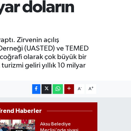
lyar doların
00.87
%0.12
ST100
.799
%70
ptı. Zirvenin açılış
im Derneği (UASTED) ve TEMED
oğrafi olarak çok büyük bir
rizmi geliri yıllık 10 milyar
-
+
A
A
Trend Haberler
Aksu Belediye
Meclisi'nde siyasi