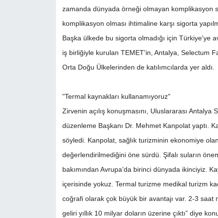
zamanda dünyada örneği olmayan komplikasyon sigo
komplikasyon olması ihtimaline karşı sigorta yap
Başka ülkede bu sigorta olmadığı için Türkiye'ye a
iş birliğiyle kurulan TEMET'in, Antalya, Selectum Fa
Orta Doğu Ülkelerinden de katılımcılarda yer aldı.
"Termal kaynakları kullanamıyoruz"
Zirvenin açılış konuşmasını, Uluslararası Antaly
düzenleme Başkanı Dr. Mehmet Kanpolat yaptı. Kanpol
söyledi. Kanpolat, sağlık turizminin ekonomiye olan
değerlendirilmediğini öne sürdü. Şifalı suların ön
bakımından Avrupa’da birinci dünyada ikinciyiz. K
içerisinde yokuz. Termal turizme medikal turizm ka
coğrafi olarak çok büyük bir avantajı var. 2-3 saat
geliri yıllık 10 milyar doların üzerine çıktı” diye kon