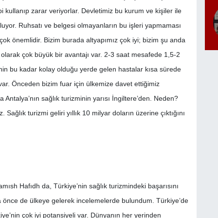
i kullanıp zarar veriyorlar. Devletimiz bu kurum ve kişiler ile
luyor. Ruhsatı ve belgesi olmayanların bu işleri yapmaması
n çok önemlidir. Bizim burada altyapımız çok iyi; bizim şu anda
 olarak çok büyük bir avantajı var. 2-3 saat mesafede 1,5-2
inin bu kadar kolay olduğu yerde gelen hastalar kısa sürede
ı var. Önceden bizim fuar için ülkemize davet ettiğimiz
 Antalya’nın sağlık turizminin yarısı İngiltere’den. Neden?
ağlık turizmi geliri yıllık 10 milyar doların üzerine çıktığını
mısh Hafıdh da, Türkiye’nin sağlık turizmindeki başarısını
ha önce de ülkeye gelerek incelemelerde bulundum. Türkiye’de
rkiye’nin çok iyi potansiyeli var. Dünyanın her yerinden