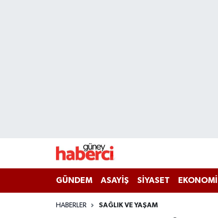
Beyoğlu Hava Durumu
Beyoğlu Trafik Yoğunluk Haritası
Süper Lig Puan Durumu ve Fikstür
Tüm Manşetler
Son Dakika Haberleri
Haber Arşivi
GÜNDEM
ASAYİŞ
SİYASET
EKONOMİ
HABERLER
SAĞLIK VE YAŞAM