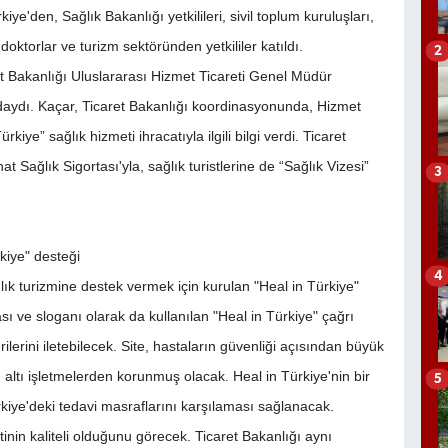
ye'den, Sağlık Bakanlığı yetkilileri, sivil toplum kuruluşları,
doktorlar ve turizm sektöründen yetkililer katıldı.
2
aret Bakanlığı Uluslararası Hizmet Ticareti Genel Müdür
ndaydı. Kaçar, Ticaret Bakanlığı koordinasyonunda, Hizmet
rkiye” sağlık hizmeti ihracatıyla ilgili bilgi verdi. Ticaret
 Sağlık Sigortası'yla, sağlık turistlerine de “Sağlık Vizesi”
3
kiye" desteği
4
lık turizmine destek vermek için kurulan "Heal in Türkiye"
ası ve sloganı olarak da kullanılan "Heal in Türkiye" çağrı
lerini iletebilecek. Site, hastaların güvenliği açısından büyük
 altı işletmelerden korunmuş olacak. Heal in Türkiye'nin bir
5
kiye'deki tedavi masraflarını karşılaması sağlanacak.
tinin kaliteli olduğunu görecek. Ticaret Bakanlığı aynı