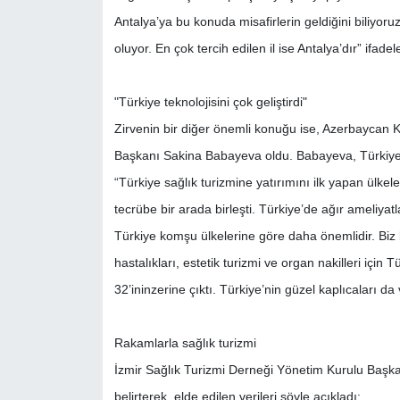
Antalya’ya bu konuda misafirlerin geldiğini biliyor
oluyor. En çok tercih edilen il ise Antalya’dır” ifadele
"Türkiye teknolojisini çok geliştirdi"
Zirvenin bir diğer önemli konuğu ise, Azerbaycan K
Başkanı Sakina Babayeva oldu. Babayeva, Türkiye'n
“Türkiye sağlık turizmine yatırımını ilk yapan ülkel
tecrübe bir arada birleşti. Türkiye’de ağır ameliyatla
Türkiye komşu ülkelerine göre daha önemlidir. Biz
hastalıkları, estetik turizmi ve organ nakilleri için 
32’ininzerine çıktı. Türkiye’nin güzel kaplıcaları da
Rakamlarla sağlık turizmi
İzmir Sağlık Turizmi Derneği Yönetim Kurulu Başkan
belirterek, elde edilen verileri şöyle açıkladı: