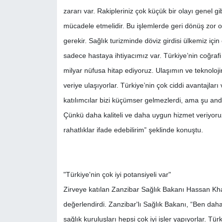
zararı var. Rakipleriniz çok küçük bir olayı genel gib
mücadele etmelidir. Bu işlemlerde geri dönüş zor o
gerekir. Sağlık turizminde döviz girdisi ülkemiz içi
sadece hastaya ihtiyacımız var. Türkiye’nin coğrafi
milyar nüfusa hitap ediyoruz. Ulaşımın ve teknoloj
veriye ulaşıyorlar. Türkiye’nin çok ciddi avantajlar
katılımcılar bizi küçümser gelmezlerdi, ama şu anda
Çünkü daha kaliteli ve daha uygun hizmet veriyoruz. S
rahatlıklar ifade edebilirim” şeklinde konuştu.
"Türkiye'nin çok iyi potansiyeli var"
Zirveye katılan Zanzibar Sağlık Bakanı Hassan Kha
değerlendirdi. Zanzibar'lı Sağlık Bakanı, “Ben da
sağlık kuruluşları hepsi çok iyi işler yapıyorlar. Tü