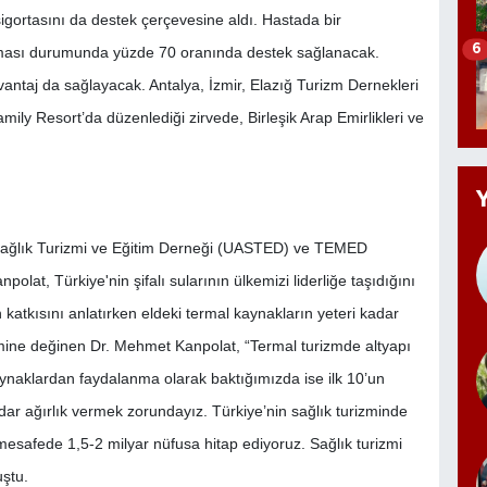
rtasını da destek çerçevesine aldı. Hastada bir
6
ılması durumunda yüzde 70 oranında destek sağlanacak.
vantaj da sağlayacak. Antalya, İzmir, Elazığ Turizm Dernekleri
mily Resort’da düzenlediği zirvede, Birleşik Arap Emirlikleri ve
a Sağlık Turizmi ve Eğitim Derneği (UASTED) ve TEMED
at, Türkiye'nin şifalı sularının ülkemizi liderliğe taşıdığını
 katkısını anlatırken eldeki termal kaynakların yeteri kadar
emine değinen Dr. Mehmet Kanpolat, “Termal turizmde altyapı
aynaklardan faydalanma olarak baktığımızda ise ilk 10’un
dar ağırlık vermek zorundayız. Türkiye’nin sağlık turizminde
 mesafede 1,5-2 milyar nüfusa hitap ediyoruz. Sağlık turizmi
uştu.