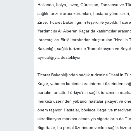
Hollanda, İtalya, İsveç, Gürcistan, Tanzanya ve Türki
sağlık turizmi aracı kurumları, hastane yöneticileri, 
Zirve, Ticaret Bakanlığının teşviki ile yapıldı. Tic
Yardımcısı Ali Alperen Kaçar da katılımcılar arası
İhracatçıları Birliği tarafından oluşturulan “Heal in Tü
Bakanlığı, sağlık turizmine 'Komplikasyon ve Seyahat
ayrıcalığıyla destekliyor.
Ticaret Bakanlığından sağlık turizmine "Heal in Tür
Kaçar, yabancı katılımcılara internet üzerinden sağ
portalını anlattı. Türkiye'nin sağlık turizminin mark
merkezi üzerinden yabancı hastalar şikayet ve öneri
önem taşıyor. Hastalar, böylece illegal ve merdiven
akreditasyon markası olmasıyla sigortaların da Tür
Sigortalar, bu portal üzerinden verilen sağlık hizme