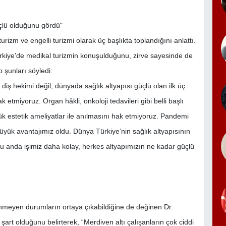
üçlü olduğunu gördü"
urizm ve engelli turizmi olarak üç başlıkta toplandığını anlattı.
rkiye'de medikal turizmin konuşulduğunu, zirve sayesinde de
 şunları söyledi:
 diş hekimi değil; dünyada sağlık altyapısı güçlü olan ilk üç
ak etmiyoruz. Organ hâkli, onkoloji tedavileri gibi belli başlı
ük estetik ameliyatlar ile anılmasını hak etmiyoruz. Pandemi
yük avantajımız oldu. Dünya Türkiye’nin sağlık altyapısının
 anda işimiz daha kolay, herkes altyapımızın ne kadar güçlü
enmeyen durumların ortaya çıkabildiğine de değinen Dr.
rt olduğunu belirterek, “Merdiven altı çalışanların çok ciddi