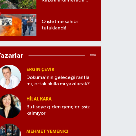
Kaza anı kamerada...
O işletme sahibi
tutuklandı!
Yazarlar
ERGIN ÇEVİK
Dokuma'nın geleceği rantla
mı, ortak akılla mı yazılacak?
HILAL KARA
Bu liseye giden gençler işsiz
kalmıyor
MEHMET YEMENICI