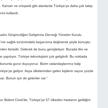
uz. Kanser ve ortopedi gibi alanlarda Türkiye’ye daha çok talep
rini kullandı.
adın Girişimciliğini Geliştirme Derneği Yönetim Kurulu
in sağlık turizmindeki başarısına değinerek şöyle konuştu:
erden birisidir. Giderek de bunu genişletiyor. Burada ilim ve
r yapılıyor. Türkiye teknolojisini çok geliştirdi. Bu noktada
 bununla gurur duyuyoruz. Bizim vatandaşlarımız kalp
Türkiye’ye geliyor. Asya ülkelerinden gelen kişilerin sayısı yüzde
 var. Bunun için de gelenler var.”
ı Bülent Cinel'de, Türkiye’ye 57 ülkeden hastanın geldiğini