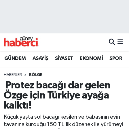
Beyoğlu Hava Durumu
Beyoğlu Trafik Yoğunluk Haritası
Süper Lig Puan Durumu ve Fikstür
GÜNDEM
ASAYİŞ
SİYASET
EKONOMİ
SPOR
Tüm Manşetler
HABERLER
BÖLGE
Son Dakika Haberleri
Protez bacağı dar gelen
Özge için Türkiye ayağa
Haber Arşivi
kalktı!
Küçük yaşta sol bacağı kesilen ve babasının evin
tavanına kurduğu 150 TL'lik düzenek ile yürümeyi