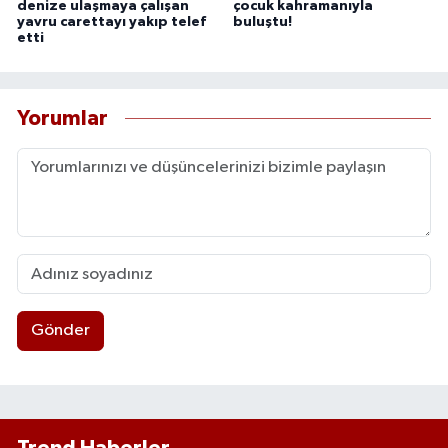
denize ulaşmaya çalışan
çocuk kahramanıyla
yavru carettayı yakıp telef
buluştu!
etti
Yorumlar
Gönder