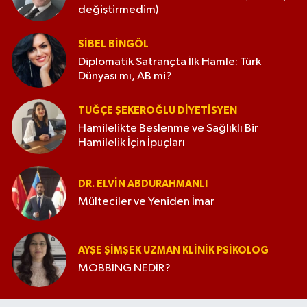
değiştirmedim)
SIBEL BINGÖL
Diplomatik Satrançta İlk Hamle: Türk
Dünyası mı, AB mi?
TUĞÇE ŞEKEROĞLU DIYETISYEN
Hamilelikte Beslenme ve Sağlıklı Bir
Hamilelik İçin İpuçları
DR. ELVIN ABDURAHMANLI
Mülteciler ve Yeniden İmar
AYŞE ŞIMŞEK UZMAN KLINIK PSIKOLOG
MOBBİNG NEDİR?