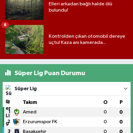
Elleri arkadan bağlı halde ölü
bulundu!
6
Kontrolden çıkan otomobil dereye
uçtu! Kaza anı kamerada...
Süper Lig Puan Durumu
Süper Lig
#
Takım
O
P
1
Amed
0
0
2
Erzurumspor FK
0
0
3
Başakşehir
0
0