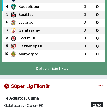
4
Kocaelispor
0
0
5
Beşiktaş
0
0
6
Eyüpspor
0
0
7
Galatasaray
0
0
8
Çorum FK
0
0
9
Gaziantep FK
0
0
10
Alanyaspor
0
0
Detaylar için tıklayın
Süper Lig Fikstür
14 Ağustos, Cuma
Galatasaray - Çorum FK
21:30