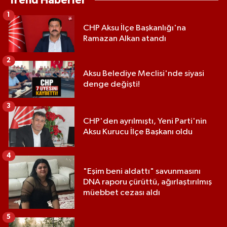
Trend Haberler
1
CHP Aksu İlçe Başkanlığı'na
Ramazan Alkan atandı
2
Aksu Belediye Meclisi'nde siyasi
denge değişti!
3
CHP'den ayrılmıştı, Yeni Parti'nin
Aksu Kurucu İlçe Başkanı oldu
4
"Eşim beni aldattı" savunmasını
DNA raporu çürüttü, ağırlaştırılmış
müebbet cezası aldı
5