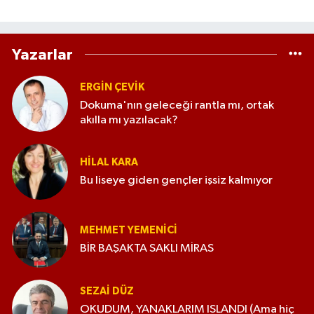
Yazarlar
ERGIN ÇEVİK
Dokuma'nın geleceği rantla mı, ortak
akılla mı yazılacak?
HILAL KARA
Bu liseye giden gençler işsiz kalmıyor
MEHMET YEMENICI
BİR BAŞAKTA SAKLI MİRAS
SEZAI DÜZ
OKUDUM, YANAKLARIM ISLANDI (Ama hiç