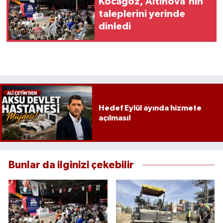
Kocagöz, Altınova'nın
taleplerini yerinde
dinledi
Hedef Eylül ayında hizmete
açılması!
Bunlar da ilginizi çekebilir