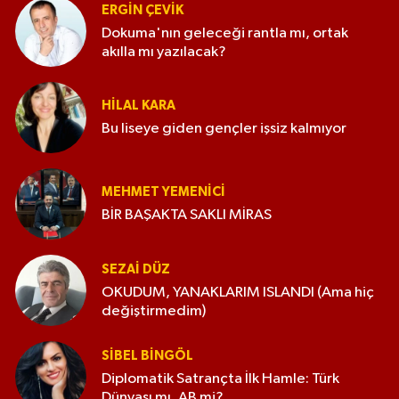
ERGIN ÇEVİK
Dokuma'nın geleceği rantla mı, ortak
akılla mı yazılacak?
HILAL KARA
Bu liseye giden gençler işsiz kalmıyor
MEHMET YEMENICI
BİR BAŞAKTA SAKLI MİRAS
SEZAI DÜZ
OKUDUM, YANAKLARIM ISLANDI (Ama hiç
değiştirmedim)
SIBEL BINGÖL
Diplomatik Satrançta İlk Hamle: Türk
Dünyası mı, AB mi?