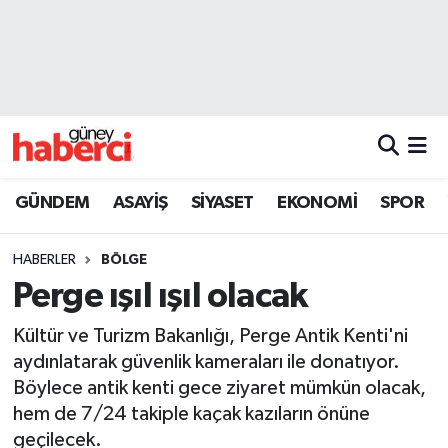
Beyoğlu Hava Durumu
Beyoğlu Trafik Yoğunluk Haritası
Süper Lig Puan Durumu ve Fikstür
GÜNDEM
ASAYİŞ
SİYASET
EKONOMİ
SPOR
Tüm Manşetler
HABERLER
BÖLGE
Son Dakika Haberleri
Perge ışıl ışıl olacak
Haber Arşivi
Kültür ve Turizm Bakanlığı, Perge Antik Kenti'ni
aydınlatarak güvenlik kameraları ile donatıyor.
Böylece antik kenti gece ziyaret mümkün olacak,
hem de 7/24 takiple kaçak kazıların önüne
geçilecek.