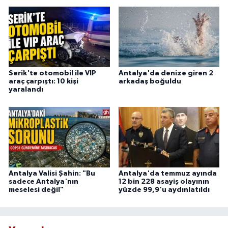
Serik'te otomobil ile VIP
Antalya'da denize giren 2
araç çarpıştı: 10 kişi
arkadaş boğuldu
yaralandı
Antalya Valisi Şahin: "Bu
Antalya'da temmuz ayında
sadece Antalya'nın
12 bin 228 asayiş olayının
meselesi değil"
yüzde 99,9'u aydınlatıldı