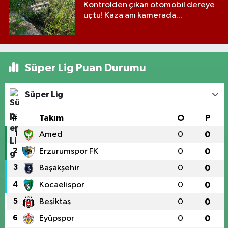
Kontrolden çıkan otomobil dereye
uçtu! Kaza anı kamerada...
Süper Lig Puan Durumu
Süper Lig
#
Takım
O
P
1
Amed
0
0
2
Erzurumspor FK
0
0
3
Başakşehir
0
0
4
Kocaelispor
0
0
5
Beşiktaş
0
0
6
Eyüpspor
0
0