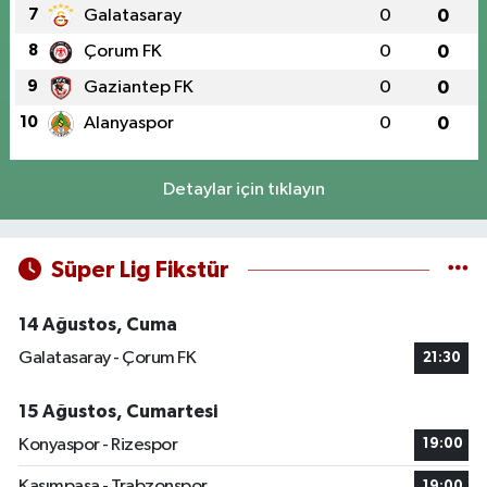
7
Galatasaray
0
0
8
Çorum FK
0
0
9
Gaziantep FK
0
0
10
Alanyaspor
0
0
Detaylar için tıklayın
Süper Lig Fikstür
14 Ağustos, Cuma
Galatasaray - Çorum FK
21:30
15 Ağustos, Cumartesi
Konyaspor - Rizespor
19:00
Kasımpaşa - Trabzonspor
19:00