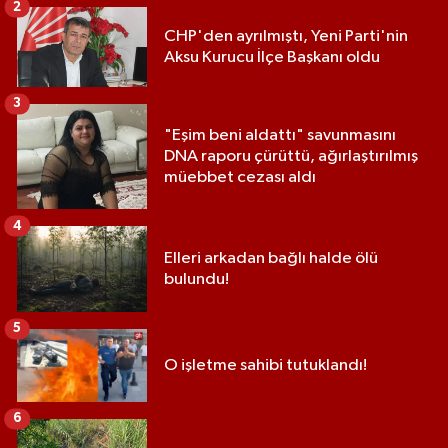
2
CHP'den ayrılmıştı, Yeni Parti'nin
Aksu Kurucu İlçe Başkanı oldu
3
"Eşim beni aldattı" savunmasını
DNA raporu çürüttü, ağırlaştırılmış
müebbet cezası aldı
4
Elleri arkadan bağlı halde ölü
bulundu!
5
O işletme sahibi tutuklandı!
6