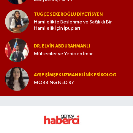
TUĞÇE ŞEKEROĞLU DIYETISYEN
Hamilelikte Beslenme ve Sağlıklı Bir
Hamilelik İçin İpuçları
DR. ELVIN ABDURAHMANLI
Mülteciler ve Yeniden İmar
AYŞE ŞIMŞEK UZMAN KLINIK PSIKOLOG
MOBBİNG NEDİR?