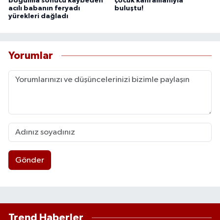
boğulma sonucu kaybeden
çocuk kahramanıyla
acılı babanın feryadı
buluştu!
yürekleri dağladı
Yorumlar
Gönder
Trend Haberler