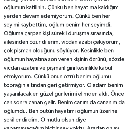
oğlumun katilinin. Çünkü ben hayatıma kaldığım
yerden devam edemiyorum. Çünkü ben her
şeyimi kaybettim, oğlum benim her şeyimdi.
Oğluma çarpan kişi sürekli duruşma sırasında,
ailesinden özür dilerim, vicdan azabı çekiyorum,
çok pişman olduğunu söylüyor. Kesinlikle ben
oğlumun hayatına son veren kişinin özrünü, sözde
vicdan azabını ve pişmanlığını kesinlikle kabul
etmiyorum. Çünkü onun özrü benim oğlumu
toprağın altından geri getirmiyor. O adam benim
yaşanılacak en güzel günlerimi elimden aldı. Önce
can sonra canan gelir. Benim canım da cananım da
oğlumdu. Ben bütün hayatımı oğlumun üzerine
şekillendirdim. O mutlu olsun diye
yapamayacağım hiçbir şey yoktu. Aradan on ay