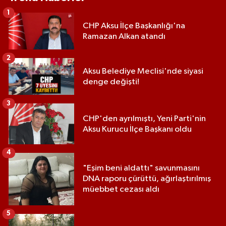
1
CHP Aksu İlçe Başkanlığı'na
Ramazan Alkan atandı
2
Aksu Belediye Meclisi'nde siyasi
denge değişti!
3
CHP'den ayrılmıştı, Yeni Parti'nin
Aksu Kurucu İlçe Başkanı oldu
4
"Eşim beni aldattı" savunmasını
DNA raporu çürüttü, ağırlaştırılmış
müebbet cezası aldı
5