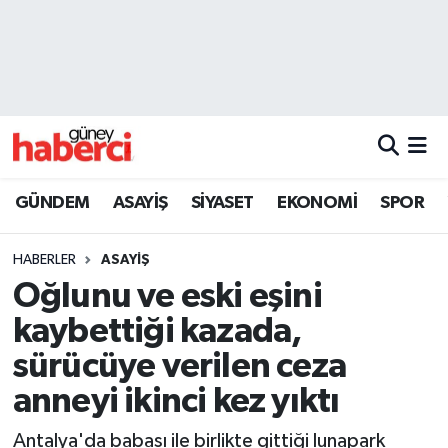
Beyoğlu Hava Durumu
Beyoğlu Trafik Yoğunluk Haritası
Süper Lig Puan Durumu ve Fikstür
GÜNDEM
ASAYİŞ
SİYASET
EKONOMİ
SPOR
Tüm Manşetler
HABERLER
ASAYİŞ
Son Dakika Haberleri
Oğlunu ve eski eşini
kaybettiği kazada,
Haber Arşivi
sürücüye verilen ceza
anneyi ikinci kez yıktı
Antalya'da babası ile birlikte gittiği lunapark