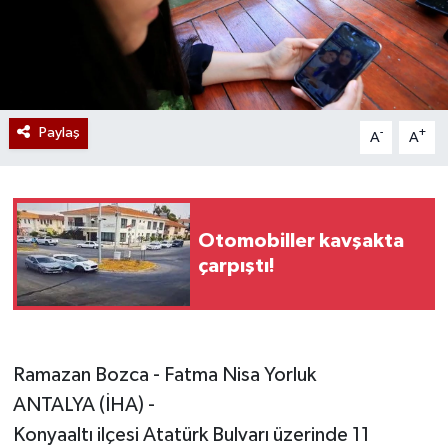
Paylaş
-
+
A
A
Otomobiller kavşakta
çarpıştı!
Ramazan Bozca - Fatma Nisa Yorluk
ANTALYA (İHA) -
Konyaaltı ilçesi Atatürk Bulvarı üzerinde 11