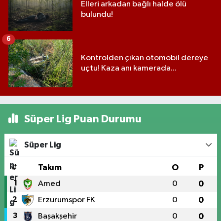
Elleri arkadan bağlı halde ölü
bulundu!
6
Kontrolden çıkan otomobil dereye
uçtu! Kaza anı kamerada...
Süper Lig Puan Durumu
Süper Lig
#
Takım
O
P
1
Amed
0
0
2
Erzurumspor FK
0
0
3
Başakşehir
0
0