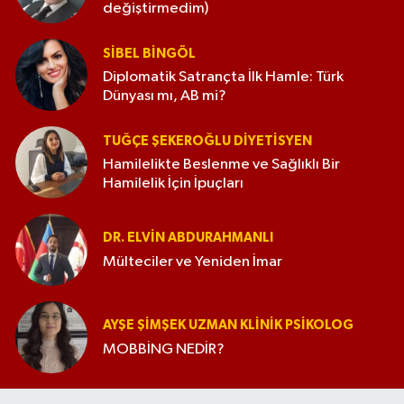
değiştirmedim)
SIBEL BINGÖL
Diplomatik Satrançta İlk Hamle: Türk
Dünyası mı, AB mi?
TUĞÇE ŞEKEROĞLU DIYETISYEN
Hamilelikte Beslenme ve Sağlıklı Bir
Hamilelik İçin İpuçları
DR. ELVIN ABDURAHMANLI
Mülteciler ve Yeniden İmar
AYŞE ŞIMŞEK UZMAN KLINIK PSIKOLOG
MOBBİNG NEDİR?