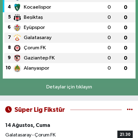
4
Kocaelispor
0
0
5
Beşiktaş
0
0
6
Eyüpspor
0
0
7
Galatasaray
0
0
8
Çorum FK
0
0
9
Gaziantep FK
0
0
10
Alanyaspor
0
0
Detaylar için tıklayın
Süper Lig Fikstür
14 Ağustos, Cuma
Galatasaray - Çorum FK
21:30