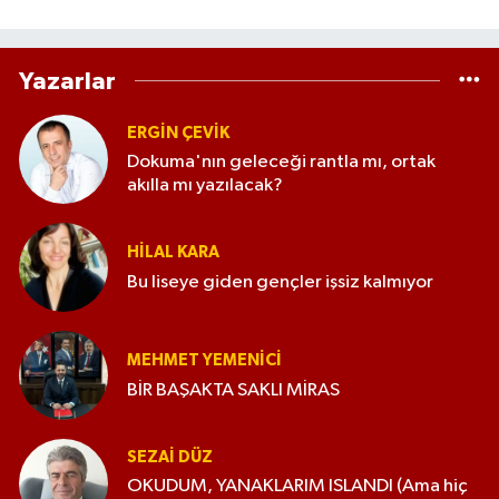
Yazarlar
ERGIN ÇEVİK
Dokuma'nın geleceği rantla mı, ortak
akılla mı yazılacak?
HILAL KARA
Bu liseye giden gençler işsiz kalmıyor
MEHMET YEMENICI
BİR BAŞAKTA SAKLI MİRAS
SEZAI DÜZ
OKUDUM, YANAKLARIM ISLANDI (Ama hiç