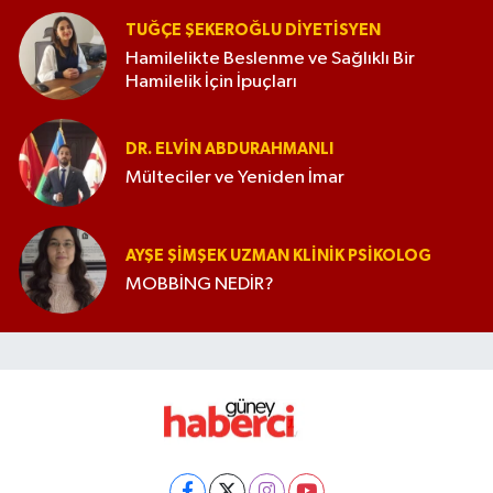
TUĞÇE ŞEKEROĞLU DIYETISYEN
Hamilelikte Beslenme ve Sağlıklı Bir
Hamilelik İçin İpuçları
DR. ELVIN ABDURAHMANLI
Mülteciler ve Yeniden İmar
AYŞE ŞIMŞEK UZMAN KLINIK PSIKOLOG
MOBBİNG NEDİR?