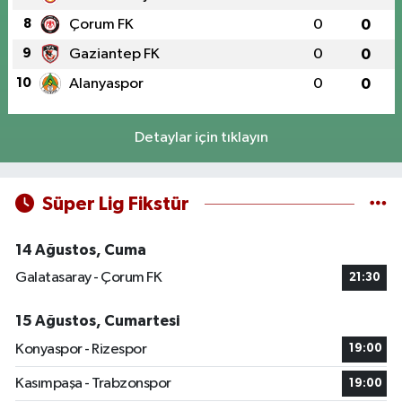
8
Çorum FK
0
0
9
Gaziantep FK
0
0
10
Alanyaspor
0
0
Detaylar için tıklayın
Süper Lig Fikstür
14 Ağustos, Cuma
Galatasaray - Çorum FK
21:30
15 Ağustos, Cumartesi
Konyaspor - Rizespor
19:00
Kasımpaşa - Trabzonspor
19:00