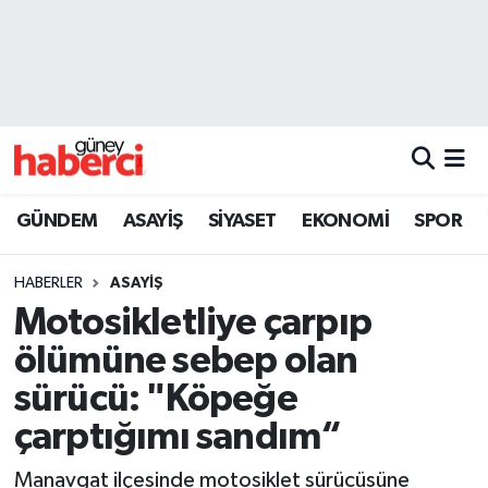
Beyoğlu Hava Durumu
Beyoğlu Trafik Yoğunluk Haritası
Süper Lig Puan Durumu ve Fikstür
GÜNDEM
ASAYİŞ
SİYASET
EKONOMİ
SPOR
Tüm Manşetler
HABERLER
ASAYİŞ
Son Dakika Haberleri
Motosikletliye çarpıp
ölümüne sebep olan
Haber Arşivi
sürücü: "Köpeğe
çarptığımı sandım“
Manavgat ilçesinde motosiklet sürücüsüne