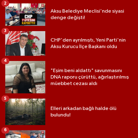
2
Aksu Belediye Meclisi'nde siyasi
denge değişti!
3
CHP'den ayrılmıştı, Yeni Parti'nin
Aksu Kurucu İlçe Başkanı oldu
4
"Eşim beni aldattı" savunmasını
DNA raporu çürüttü, ağırlaştırılmış
müebbet cezası aldı
5
Elleri arkadan bağlı halde ölü
bulundu!
6