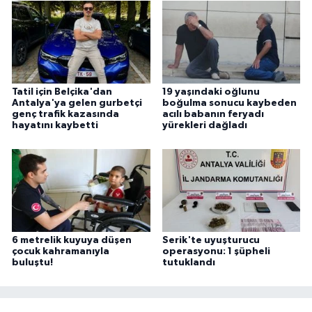
Tatil için Belçika'dan
19 yaşındaki oğlunu
Antalya'ya gelen gurbetçi
boğulma sonucu kaybeden
genç trafik kazasında
acılı babanın feryadı
hayatını kaybetti
yürekleri dağladı
6 metrelik kuyuya düşen
Serik'te uyuşturucu
çocuk kahramanıyla
operasyonu: 1 şüpheli
buluştu!
tutuklandı