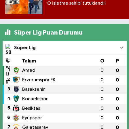
O işletme sahibi tutuklandı!
Süper Lig Puan Durumu
Süper Lig
#
Takım
O
P
1
Amed
0
0
2
Erzurumspor FK
0
0
3
Başakşehir
0
0
4
Kocaelispor
0
0
5
Beşiktaş
0
0
6
Eyüpspor
0
0
7
Galatasaray
0
0