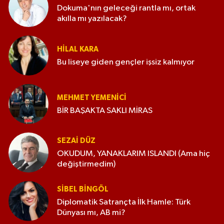
Dokuma'nın geleceği rantla mı, ortak
akılla mı yazılacak?
HILAL KARA
Bu liseye giden gençler işsiz kalmıyor
MEHMET YEMENICI
BİR BAŞAKTA SAKLI MİRAS
SEZAI DÜZ
OKUDUM, YANAKLARIM ISLANDI (Ama hiç
değiştirmedim)
SIBEL BINGÖL
Diplomatik Satrançta İlk Hamle: Türk
Dünyası mı, AB mi?