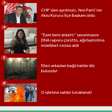
3
CHP'den ayrılmıştı, Yeni Parti'nin
Aksu Kurucu İlçe Başkanı oldu
4
"Eşim beni aldattı" savunmasını
DNA raporu çürüttü, ağırlaştırılmış
müebbet cezası aldı
5
Elleri arkadan bağlı halde ölü
bulundu!
6
O işletme sahibi tutuklandı!