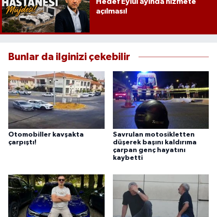
Hedef Eylül ayında hizmete
açılması!
Bunlar da ilginizi çekebilir
Otomobiller kavşakta
Savrulan motosikletten
çarpıştı!
düşerek başını kaldırıma
çarpan genç hayatını
kaybetti