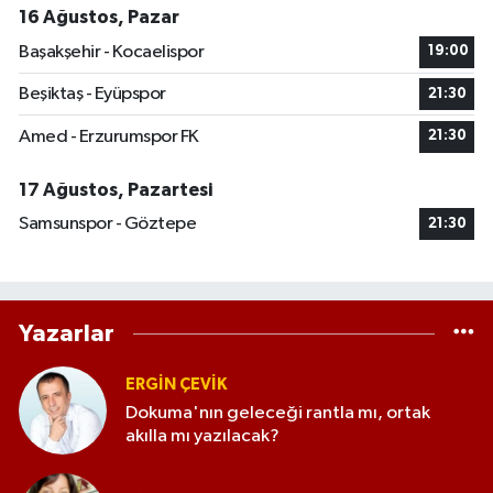
16 Ağustos, Pazar
Başakşehir - Kocaelispor
19:00
Beşiktaş - Eyüpspor
21:30
Amed - Erzurumspor FK
21:30
17 Ağustos, Pazartesi
Samsunspor - Göztepe
21:30
Yazarlar
ERGIN ÇEVİK
Dokuma'nın geleceği rantla mı, ortak
akılla mı yazılacak?