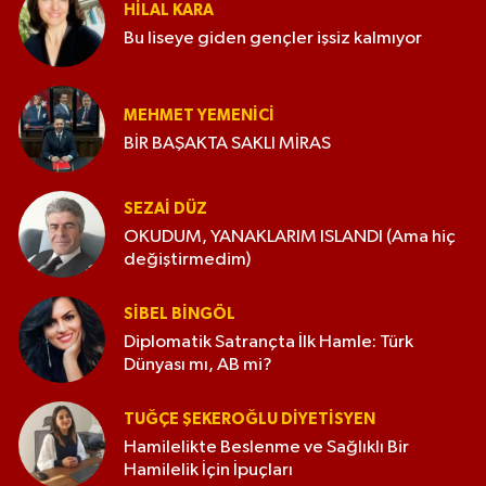
HILAL KARA
Bu liseye giden gençler işsiz kalmıyor
MEHMET YEMENICI
BİR BAŞAKTA SAKLI MİRAS
SEZAI DÜZ
OKUDUM, YANAKLARIM ISLANDI (Ama hiç
değiştirmedim)
SIBEL BINGÖL
Diplomatik Satrançta İlk Hamle: Türk
Dünyası mı, AB mi?
TUĞÇE ŞEKEROĞLU DIYETISYEN
Hamilelikte Beslenme ve Sağlıklı Bir
Hamilelik İçin İpuçları