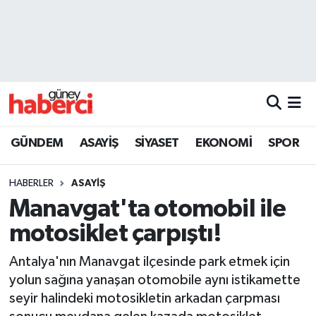
Beyoğlu Hava Durumu
Beyoğlu Trafik Yoğunluk Haritası
Süper Lig Puan Durumu ve Fikstür
GÜNDEM
ASAYİŞ
SİYASET
EKONOMİ
SPOR
Tüm Manşetler
HABERLER
ASAYİŞ
Son Dakika Haberleri
Manavgat'ta otomobil ile
motosiklet çarpıştı!
Haber Arşivi
Antalya'nın Manavgat ilçesinde park etmek için
yolun sağına yanaşan otomobile aynı istikamette
seyir halindeki motosikletin arkadan çarpması