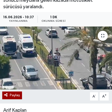
sonucu meydana gelen kazada motosiklet
sürücüsü yaralandı.
16.06.2026 - 10:37
1 DK
YAYINLANMA
OKUNMA SÜRESI
Paylaş
-
+
A
A
Arif Kaplan