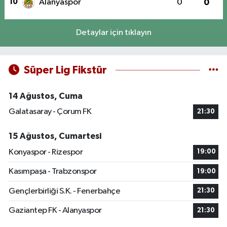
10
Alanyaspor
0
0
Detaylar için tıklayın
Süper Lig Fikstür
14 Ağustos, Cuma
Galatasaray - Çorum FK
21:30
15 Ağustos, Cumartesi
Konyaspor - Rizespor
19:00
Kasımpaşa - Trabzonspor
19:00
Gençlerbirliği S.K. - Fenerbahçe
21:30
Gaziantep FK - Alanyaspor
21:30