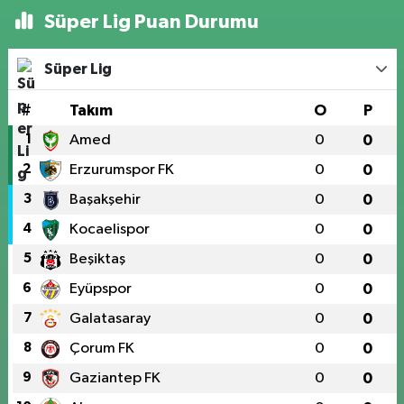
Süper Lig Puan Durumu
Süper Lig
#
Takım
O
P
1
Amed
0
0
2
Erzurumspor FK
0
0
3
Başakşehir
0
0
4
Kocaelispor
0
0
5
Beşiktaş
0
0
6
Eyüpspor
0
0
7
Galatasaray
0
0
8
Çorum FK
0
0
9
Gaziantep FK
0
0