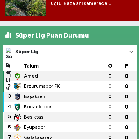
uçtu! Kaza anı kamerada...
Süper Lig Puan Durumu
Süper Lig
#
Takım
O
P
1
Amed
0
0
2
Erzurumspor FK
0
0
3
Başakşehir
0
0
4
Kocaelispor
0
0
5
Beşiktaş
0
0
6
Eyüpspor
0
0
7
Galatasaray
0
0