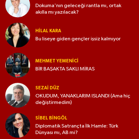
Dokuma'nın geleceği rantla mı, ortak
akılla mı yazılacak?
HILAL KARA
Bu liseye giden gençler işsiz kalmıyor
MEHMET YEMENICI
BİR BAŞAKTA SAKLI MİRAS
SEZAI DÜZ
OKUDUM, YANAKLARIM ISLANDI (Ama hiç
değiştirmedim)
SIBEL BINGÖL
Diplomatik Satrançta İlk Hamle: Türk
Dünyası mı, AB mi?