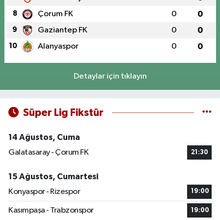
8
Çorum FK
0
0
9
Gaziantep FK
0
0
10
Alanyaspor
0
0
Detaylar için tıklayın
Süper Lig Fikstür
14 Ağustos, Cuma
Galatasaray - Çorum FK
21:30
15 Ağustos, Cumartesi
Konyaspor - Rizespor
19:00
Kasımpaşa - Trabzonspor
19:00