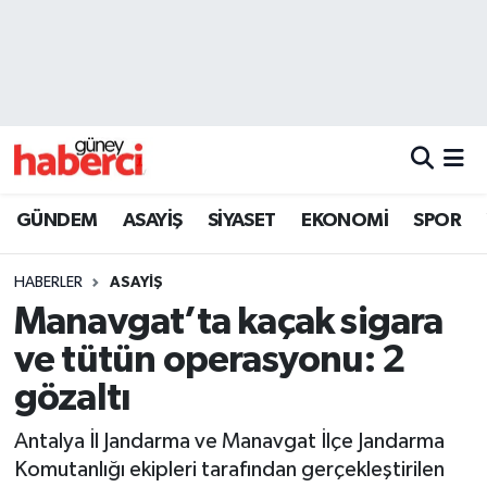
Beyoğlu Hava Durumu
Beyoğlu Trafik Yoğunluk Haritası
Süper Lig Puan Durumu ve Fikstür
GÜNDEM
ASAYİŞ
SİYASET
EKONOMİ
SPOR
Tüm Manşetler
HABERLER
ASAYİŞ
Son Dakika Haberleri
Manavgat’ta kaçak sigara
ve tütün operasyonu: 2
Haber Arşivi
gözaltı
Antalya İl Jandarma ve Manavgat İlçe Jandarma
Komutanlığı ekipleri tarafından gerçekleştirilen