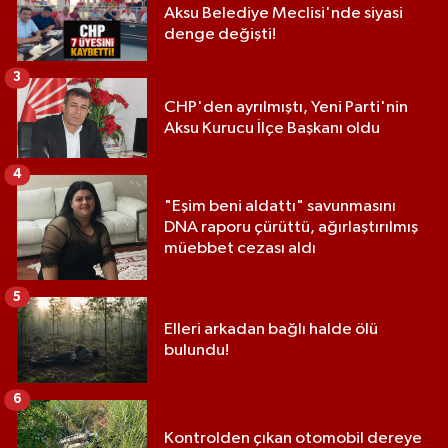
Aksu Belediye Meclisi'nde siyasi
denge değişti!
3
CHP'den ayrılmıştı, Yeni Parti'nin
Aksu Kurucu İlçe Başkanı oldu
4
"Eşim beni aldattı" savunmasını
DNA raporu çürüttü, ağırlaştırılmış
müebbet cezası aldı
5
Elleri arkadan bağlı halde ölü
bulundu!
6
Kontrolden çıkan otomobil dereye