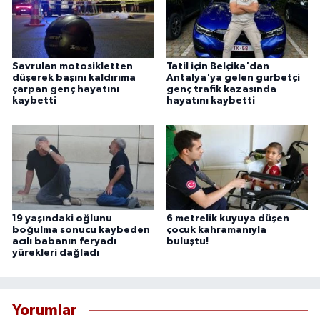
Savrulan motosikletten
Tatil için Belçika'dan
düşerek başını kaldırıma
Antalya'ya gelen gurbetçi
çarpan genç hayatını
genç trafik kazasında
kaybetti
hayatını kaybetti
19 yaşındaki oğlunu
6 metrelik kuyuya düşen
boğulma sonucu kaybeden
çocuk kahramanıyla
acılı babanın feryadı
buluştu!
yürekleri dağladı
Yorumlar