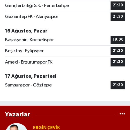
Gençlerbirliği S.K. - Fenerbahçe
21:30
Gaziantep FK - Alanyaspor
21:30
16 Ağustos, Pazar
Başakşehir - Kocaelispor
19:00
Beşiktaş - Eyüpspor
21:30
Amed - Erzurumspor FK
21:30
17 Ağustos, Pazartesi
Samsunspor - Göztepe
21:30
Yazarlar
ERGIN ÇEVİK