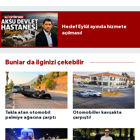
Hedef Eylül ayında hizmete
açılması!
Bunlar da ilginizi çekebilir
Takla atan otomobil
Otomobiller kavşakta
palmiye ağacına çarptı
çarpıştı!