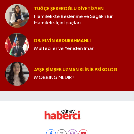
TUĞÇE ŞEKEROĞLU DIYETISYEN
Hamilelikte Beslenme ve Sağlıklı Bir
Hamilelik İçin İpuçları
DR. ELVIN ABDURAHMANLI
Mülteciler ve Yeniden İmar
AYŞE ŞIMŞEK UZMAN KLINIK PSIKOLOG
MOBBİNG NEDİR?