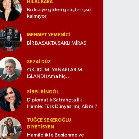
HILAL KARA
Bu liseye giden gençler işsiz
kalmıyor
MEHMET YEMENICI
BİR BAŞAKTA SAKLI MİRAS
SEZAI DÜZ
OKUDUM, YANAKLARIM
ISLANDI (Ama hiç
değiştirmedim)
SIBEL BINGÖL
Diplomatik Satrançta İlk
Hamle: Türk Dünyası mı, AB mi?
TUĞÇE ŞEKEROĞLU
DIYETISYEN
Hamilelikte Beslenme ve