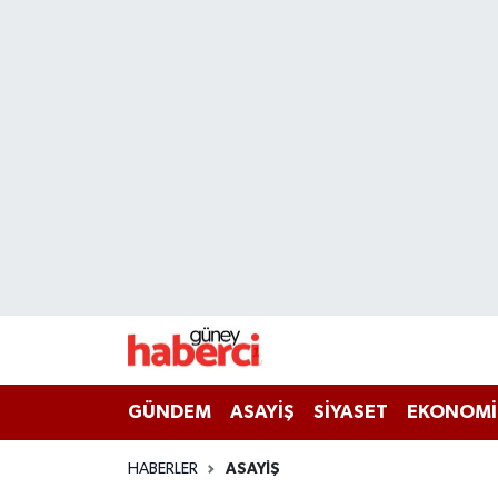
Beyoğlu Hava Durumu
Beyoğlu Trafik Yoğunluk Haritası
Süper Lig Puan Durumu ve Fikstür
Tüm Manşetler
Son Dakika Haberleri
Haber Arşivi
GÜNDEM
ASAYİŞ
SİYASET
EKONOMİ
HABERLER
ASAYİŞ