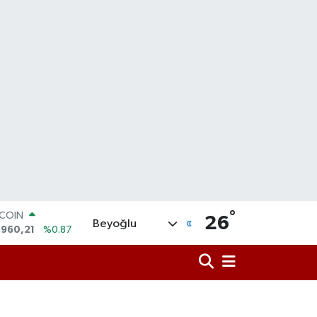
TCOIN
.960,21
%0.87
°
26
LAR
Beyoğlu
,7436
%0.18
RO
,2510
%0.32
ERLİN
,4811
%0.38
AM ALTIN