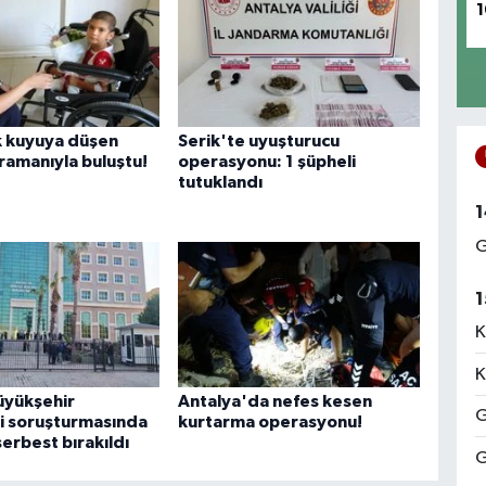
1
k kuyuya düşen
Serik'te uyuşturucu
ramanıyla buluştu!
operasyonu: 1 şüpheli
tutuklandı
1
G
1
K
K
üyükşehir
Antalya'da nefes kesen
G
i soruşturmasında
kurtarma operasyonu!
serbest bırakıldı
G