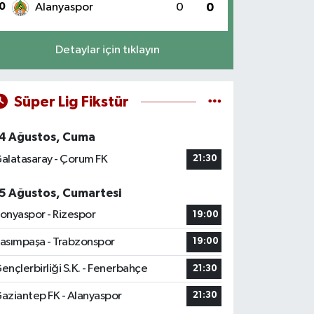
0
Alanyaspor
0
0
Detaylar için tıklayın
Süper Lig Fikstür
4 Ağustos, Cuma
alatasaray - Çorum FK
21:30
5 Ağustos, Cumartesi
onyaspor - Rizespor
19:00
asımpaşa - Trabzonspor
19:00
ençlerbirliği S.K. - Fenerbahçe
21:30
aziantep FK - Alanyaspor
21:30