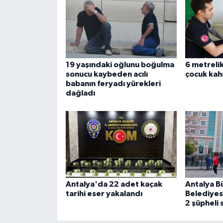
19 yaşındaki oğlunu boğulma
6 metreli
sonucu kaybeden acılı
çocuk kah
babanın feryadı yürekleri
dağladı
Antalya'da 22 adet kaçak
Antalya B
tarihi eser yakalandı
Belediyes
2 şüpheli 