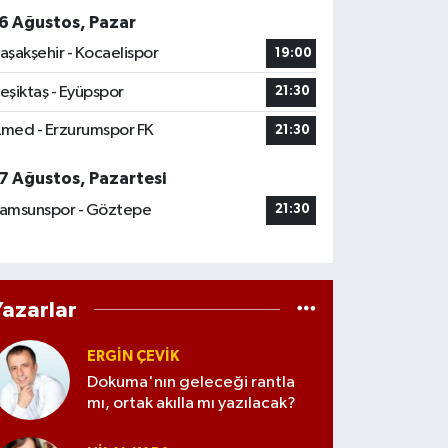
6 Ağustos, Pazar
aşakşehir - Kocaelispor
19:00
eşiktaş - Eyüpspor
21:30
med - Erzurumspor FK
21:30
7 Ağustos, Pazartesi
amsunspor - Göztepe
21:30
Yazarlar
ERGIN ÇEVİK
Dokuma'nın geleceği rantla
mı, ortak akılla mı yazılacak?