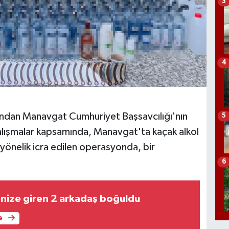
3
4
fından Manavgat Cumhuriyet Başsavcılığı'nın
5
alışmalar kapsamında, Manavgat'ta kaçak alkol
yönelik icra edilen operasyonda, bir
6
nize giren 2 arkadaş boğuldu
e