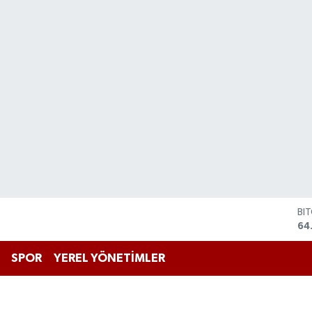
BI
64
DO
47
EU
SPOR
YEREL YÖNETİMLER
55
ST
64
GR