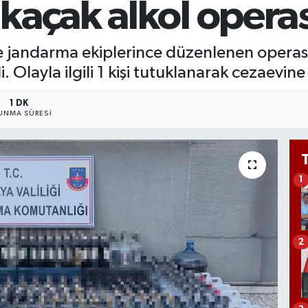
kaçak alkol opera
66
Bİ
13
 jandarma ekiplerince düzenlenen operasyo
i. Olayla ilgili 1 kişi tutuklanarak cezaevin
1 DK
UNMA SÜRESI
1
2