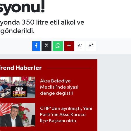
syonu!
60.55
%0.03
ST100
.779
%-14
nda 350 litre etil alkol ve
e gönderildi.
-
+
A
A
Trend Haberler
Aksu Belediye
Meclisi'nde siyasi
denge değişti!
CHP'den ayrılmıştı, Yeni
Parti'nin Aksu Kurucu
İlçe Başkanı oldu