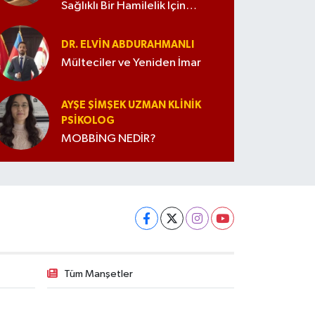
Sağlıklı Bir Hamilelik İçin
İpuçları
DR. ELVIN ABDURAHMANLI
Mülteciler ve Yeniden İmar
AYŞE ŞIMŞEK UZMAN KLINIK
PSIKOLOG
MOBBİNG NEDİR?
Tüm Manşetler