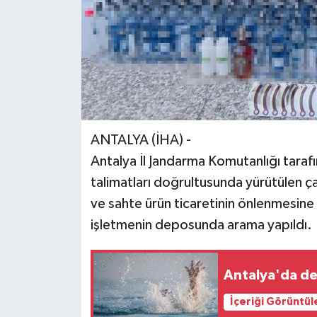
ANTALYA (İHA) -
Antalya İl Jandarma Komutanlığı tara
talimatları doğrultusunda yürütülen ç
ve sahte ürün ticaretinin önlenmesine 
işletmenin deposunda arama yapıldı.
Antalya'da de
İçeriği Görüntül