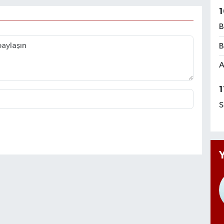
1
B
B
A
1
S