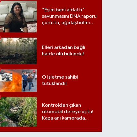
"Eşim beni aldattı"
savunmasını DNA raporu
çürüttü, ağırlaştırılmış
müebbet cezası aldı
Elleri arkadan bağlı
halde ölü bulundu!
O işletme sahibi
tutuklandı!
Kontrolden çıkan
otomobil dereye uçtu!
Kaza anı kamerada...