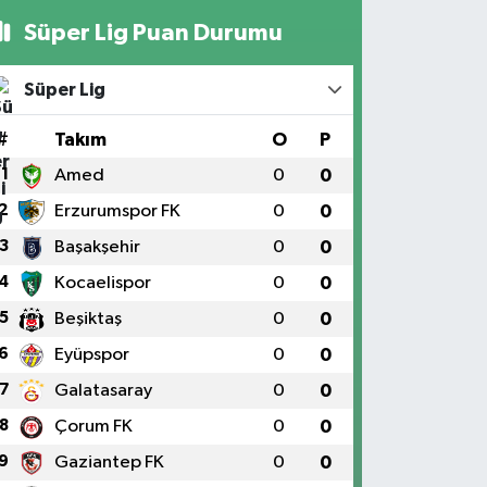
Süper Lig Puan Durumu
Süper Lig
#
Takım
O
P
1
Amed
0
0
2
Erzurumspor FK
0
0
3
Başakşehir
0
0
4
Kocaelispor
0
0
5
Beşiktaş
0
0
6
Eyüpspor
0
0
7
Galatasaray
0
0
8
Çorum FK
0
0
9
Gaziantep FK
0
0