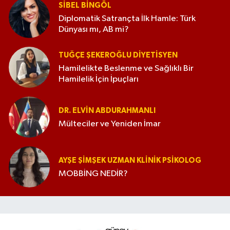
SIBEL BINGÖL
Diplomatik Satrançta İlk Hamle: Türk
Dünyası mı, AB mi?
TUĞÇE ŞEKEROĞLU DIYETISYEN
Hamilelikte Beslenme ve Sağlıklı Bir
Hamilelik İçin İpuçları
DR. ELVIN ABDURAHMANLI
Mülteciler ve Yeniden İmar
AYŞE ŞIMŞEK UZMAN KLINIK PSIKOLOG
MOBBİNG NEDİR?