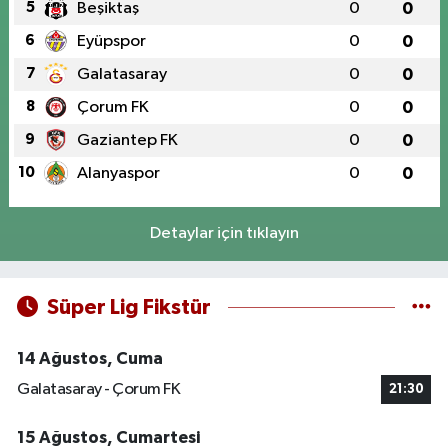
5
Beşiktaş
0
0
6
Eyüpspor
0
0
7
Galatasaray
0
0
8
Çorum FK
0
0
9
Gaziantep FK
0
0
10
Alanyaspor
0
0
Detaylar için tıklayın
Süper Lig Fikstür
14 Ağustos, Cuma
Galatasaray - Çorum FK
21:30
15 Ağustos, Cumartesi