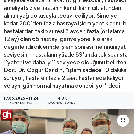
şikayete yol açan makat fıtığı (rektosel) hastalığı
ameliyatsız ve hastanın kendi karın cilt altından
alınan yağ dokusuyla tedavi ediliyor. Şimdiye
kadar 200'den fazla hastaya işlem yaptıklarını, bu
hastalardan takip süresi 6 aydan fazla (ortalama
12 ay) olan 65 hastayı geriye yönelik olarak
değerlendirdiklerinde işlem sonrası memnuniyet
seviyesinin hastaların yüzde 89'unda tek seansta
‘'yeterli ve daha iyi'' seviyede olduğunu belirten
Doç. Dr. Özgür Dandin, "işlem sadece 10 dakika
sürüyor, hasta en fazla 2 saat hastanede kalıyor
ve aynı gün normal hayatına dönebiliyor" dedi.
17.05.2025 - 11:24
4 DK
YAYINLANMA
OKUNMA SÜRESI