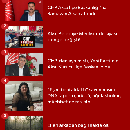
1
CHP Aksu İlçe Başkanlığı'na
Ramazan Alkan atandı
2
Aksu Belediye Meclisi'nde siyasi
denge değişti!
3
CHP'den ayrılmıştı, Yeni Parti'nin
Aksu Kurucu İlçe Başkanı oldu
4
"Eşim beni aldattı" savunmasını
DNA raporu çürüttü, ağırlaştırılmış
müebbet cezası aldı
5
Elleri arkadan bağlı halde ölü