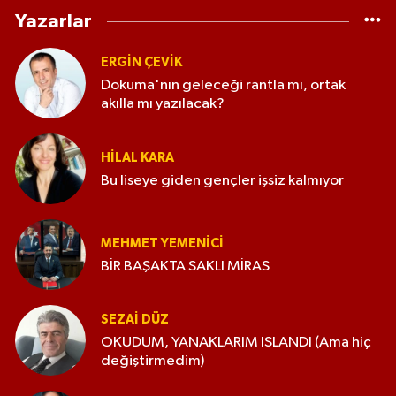
Yazarlar
ERGIN ÇEVİK
Dokuma'nın geleceği rantla mı, ortak
akılla mı yazılacak?
HILAL KARA
Bu liseye giden gençler işsiz kalmıyor
MEHMET YEMENICI
BİR BAŞAKTA SAKLI MİRAS
SEZAI DÜZ
OKUDUM, YANAKLARIM ISLANDI (Ama hiç
değiştirmedim)