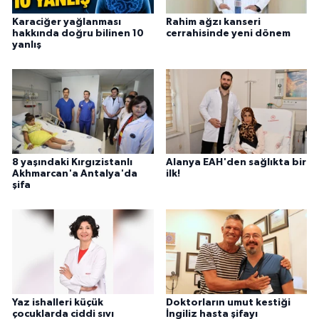
Karaciğer yağlanması
Rahim ağzı kanseri
hakkında doğru bilinen 10
cerrahisinde yeni dönem
yanlış
8 yaşındaki Kırgızistanlı
Alanya EAH'den sağlıkta bir
Akhmarcan'a Antalya'da
ilk!
şifa
Yaz ishalleri küçük
Doktorların umut kestiği
çocuklarda ciddi sıvı
İngiliz hasta şifayı