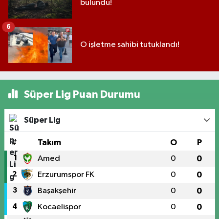
bulundu!
6
O işletme sahibi tutuklandı!
Süper Lig Puan Durumu
Süper Lig
#
Takım
O
P
1
Amed
0
0
2
Erzurumspor FK
0
0
3
Başakşehir
0
0
4
Kocaelispor
0
0