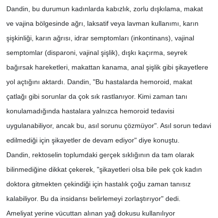
Dandin, bu durumun kadınlarda kabızlık, zorlu dışkılama, makat
ve vajina bölgesinde ağrı, laksatif veya lavman kullanımı, karın
şişkinliği, karın ağrısı, idrar semptomları (inkontinans), vajinal
semptomlar (disparoni, vajinal şişlik), dışkı kaçırma, seyrek
bağırsak hareketleri, makattan kanama, anal şişlik gibi şikayetlere
yol açtığını aktardı. Dandin, "Bu hastalarda hemoroid, makat
çatlağı gibi sorunlar da çok sık rastlanıyor. Kimi zaman tanı
konulamadığında hastalara yalnızca hemoroid tedavisi
uygulanabiliyor, ancak bu, asıl sorunu çözmüyor". Asıl sorun tedavi
edilmediği için şikayetler de devam ediyor" diye konuştu.
Dandin, rektoselin toplumdaki gerçek sıklığının da tam olarak
bilinmediğine dikkat çekerek, "şikayetleri olsa bile pek çok kadın
doktora gitmekten çekindiği için hastalık çoğu zaman tanısız
kalabiliyor. Bu da insidansı belirlemeyi zorlaştırıyor" dedi.
Ameliyat yerine vücuttan alınan yağ dokusu kullanılıyor