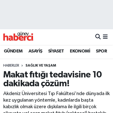
Beyoğlu Hava Durumu
Beyoğlu Trafik Yoğunluk Haritası
Süper Lig Puan Durumu ve Fikstür
GÜNDEM
ASAYİŞ
SİYASET
EKONOMİ
SPOR
Tüm Manşetler
HABERLER
SAĞLIK VE YAŞAM
Son Dakika Haberleri
Makat fıtığı tedavisine 10
dakikada çözüm!
Haber Arşivi
Akdeniz Üniversitesi Tıp Fakültesi'nde dünyada ilk
kez uygulanan yöntemle, kadınlarda başta
kabızlık olmak üzere dışkılama ile ilgili birçok