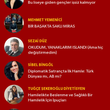
Bu liseye giden gençler işsiz kalmıyor
MEHMET YEMENICI
BİR BAŞAKTA SAKLI MİRAS
SEZAI DÜZ
OKUDUM, YANAKLARIM ISLANDI (Ama hiç
değiştirmedim)
SIBEL BINGÖL
Diplomatik Satrançta İlk Hamle: Türk
Dünyası mı, AB mi?
TUĞÇE ŞEKEROĞLU DIYETISYEN
Hamilelikte Beslenme ve Sağlıklı Bir
Hamilelik İçin İpuçları