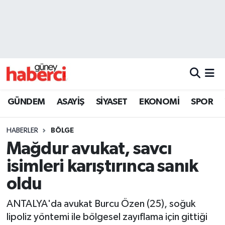
Beyoğlu Hava Durumu
Beyoğlu Trafik Yoğunluk Haritası
Süper Lig Puan Durumu ve Fikstür
GÜNDEM
ASAYİŞ
SİYASET
EKONOMİ
SPOR
Tüm Manşetler
HABERLER
BÖLGE
Son Dakika Haberleri
Mağdur avukat, savcı
isimleri karıştırınca sanık
Haber Arşivi
oldu
ANTALYA'da avukat Burcu Özen (25), soğuk
lipoliz yöntemi ile bölgesel zayıflama için gittiği