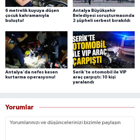
6 metrelik kuyuya düşen
Antalya Büyükşehir
çocuk kahramanıyla
Belediyesi soruşturmasında
buluştu!
2 şüpheli serbest bırakıldı
Antalya'da nefes kesen
Serik'te otomobil ile VIP
kurtarma operasyonu!
araç çarpıştı: 10 kişi
yaralandı
Yorumlar