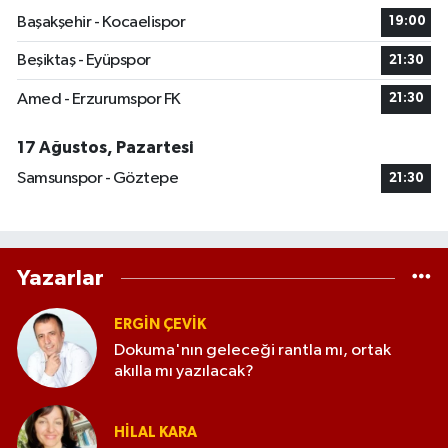
Başakşehir - Kocaelispor
19:00
Beşiktaş - Eyüpspor
21:30
Amed - Erzurumspor FK
21:30
17 Ağustos, Pazartesi
Samsunspor - Göztepe
21:30
Yazarlar
ERGIN ÇEVİK
Dokuma'nın geleceği rantla mı, ortak
akılla mı yazılacak?
HILAL KARA