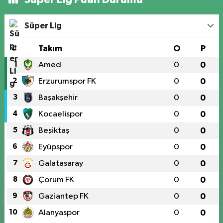
Süper Lig
#
Takım
O
P
1
Amed
0
0
2
Erzurumspor FK
0
0
3
Başakşehir
0
0
4
Kocaelispor
0
0
5
Beşiktaş
0
0
6
Eyüpspor
0
0
7
Galatasaray
0
0
8
Çorum FK
0
0
9
Gaziantep FK
0
0
10
Alanyaspor
0
0