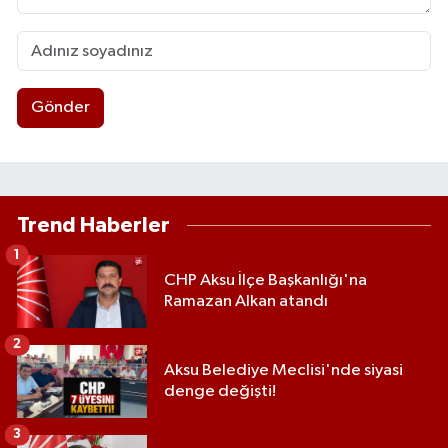
Gönder
Trend Haberler
1
CHP Aksu İlçe Başkanlığı'na
Ramazan Alkan atandı
2
Aksu Belediye Meclisi'nde siyasi
denge değişti!
3