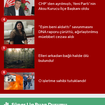
CHP'den ayrılmıştı, Yeni Parti'nin
Aksu Kurucu İlçe Başkanı oldu
4
"Eşim beni aldattı" savunmasını
DNA raporu çürüttü, ağırlaştırılmış
müebbet cezası aldı
5
Elleri arkadan bağlı halde ölü
bulundu!
6
O işletme sahibi tutuklandı!
Süper Lig Puan Durumu