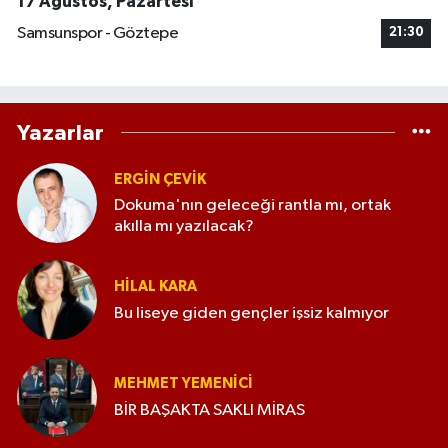
17 Ağustos, Pazartesi
Samsunspor - Göztepe
21:30
Yazarlar
ERGIN ÇEVİK
Dokuma'nın geleceği rantla mı, ortak
akılla mı yazılacak?
HILAL KARA
Bu liseye giden gençler işsiz kalmıyor
MEHMET YEMENICI
BİR BAŞAKTA SAKLI MİRAS