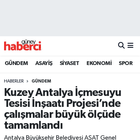
Beyoğlu Hava Durumu
Beyoğlu Trafik Yoğunluk Haritası
Süper Lig Puan Durumu ve Fikstür
GÜNDEM
ASAYİŞ
SİYASET
EKONOMİ
SPOR
Tüm Manşetler
HABERLER
GÜNDEM
Son Dakika Haberleri
Kuzey Antalya İçmesuyu
Tesisi İnşaatı Projesi’nde
Haber Arşivi
çalışmalar büyük ölçüde
tamamlandı
Antalya Büyükşehir Belediyesi ASAT Genel