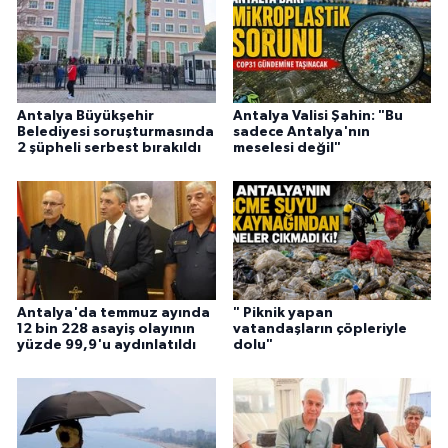
Antalya Büyükşehir
Antalya Valisi Şahin: "Bu
Belediyesi soruşturmasında
sadece Antalya'nın
2 şüpheli serbest bırakıldı
meselesi değil"
Antalya'da temmuz ayında
" Piknik yapan
12 bin 228 asayiş olayının
vatandaşların çöpleriyle
yüzde 99,9'u aydınlatıldı
dolu"