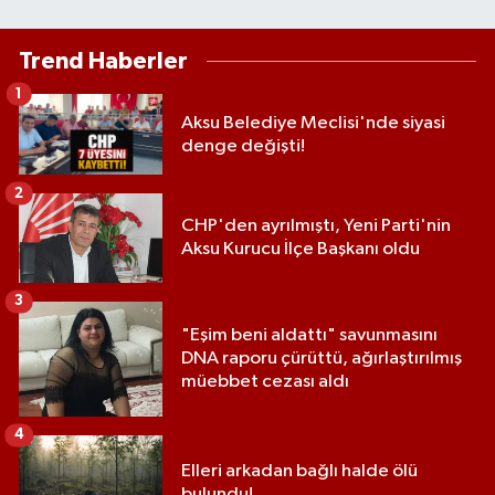
Trend Haberler
1
Aksu Belediye Meclisi'nde siyasi
denge değişti!
2
CHP'den ayrılmıştı, Yeni Parti'nin
Aksu Kurucu İlçe Başkanı oldu
3
"Eşim beni aldattı" savunmasını
DNA raporu çürüttü, ağırlaştırılmış
müebbet cezası aldı
4
Elleri arkadan bağlı halde ölü
bulundu!