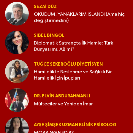
SEZAI DÜZ
OKUDUM, YANAKLARIM ISLANDI (Ama hiç
değiştirmedim)
SIBEL BINGÖL
Diplomatik Satrançta İlk Hamle: Türk
Dünyası mı, AB mi?
TUĞÇE ŞEKEROĞLU DIYETISYEN
Hamilelikte Beslenme ve Sağlıklı Bir
Hamilelik İçin İpuçları
DR. ELVIN ABDURAHMANLI
Mülteciler ve Yeniden İmar
AYŞE ŞIMŞEK UZMAN KLINIK PSIKOLOG
MOBBİNG NEDİR?