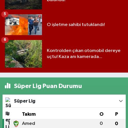
5
O işletme sahibi tutuklandı!
6
Kontrolden çıkan otomobil dereye
uçtu! Kaza anı kamerada...
Süper Lig Puan Durumu
Süper Lig
#
Takım
O
P
1
Amed
0
0