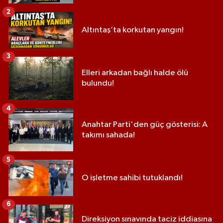
2
Altıntaş’ta korkutan yangın!
3
Elleri arkadan bağlı halde ölü
bulundu!
4
Anahtar Parti'den güç gösterisi: A
takımı sahada!
5
O işletme sahibi tutuklandı!
6
Direksiyon sınavında taciz iddiasına