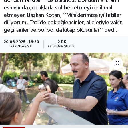
dondurma ikramında bulundu. Dondurma ikramı
esnasında çocuklarla sohbet etmeyi de ihmal
etmeyen Başkan Kotan, ‘‘Miniklerimize iyi tatiller
diliyorum. Tatilde çok eğlensinler, aileleriyle vakit
geçirsinler ve bol bol da kitap okusunlar’’ dedi.
20.06.2025 - 16:30
2 DK
YAYINLANMA
OKUNMA SÜRESI