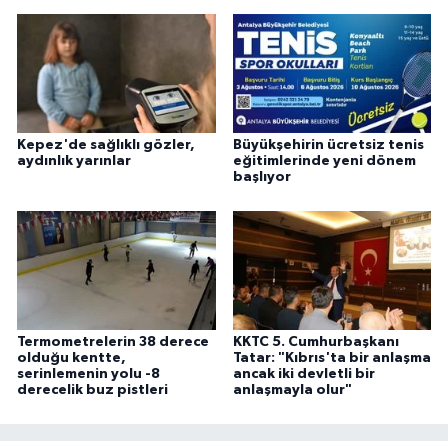
Kepez'de sağlıklı gözler,
Büyükşehirin ücretsiz tenis
aydınlık yarınlar
eğitimlerinde yeni dönem
başlıyor
Termometrelerin 38 derece
KKTC 5. Cumhurbaşkanı
olduğu kentte,
Tatar: "Kıbrıs'ta bir anlaşma
serinlemenin yolu -8
ancak iki devletli bir
derecelik buz pistleri
anlaşmayla olur"