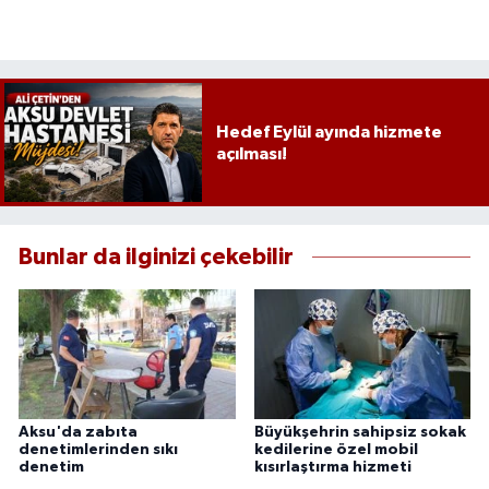
Hedef Eylül ayında hizmete
açılması!
Bunlar da ilginizi çekebilir
Aksu'da zabıta
Büyükşehrin sahipsiz sokak
denetimlerinden sıkı
kedilerine özel mobil
denetim
kısırlaştırma hizmeti