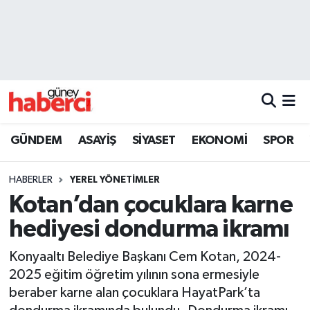
Beyoğlu Hava Durumu
Beyoğlu Trafik Yoğunluk Haritası
Süper Lig Puan Durumu ve Fikstür
GÜNDEM
ASAYİŞ
SİYASET
EKONOMİ
SPOR
Tüm Manşetler
HABERLER
YEREL YÖNETİMLER
Son Dakika Haberleri
Kotan’dan çocuklara karne
hediyesi dondurma ikramı
Haber Arşivi
Konyaaltı Belediye Başkanı Cem Kotan, 2024-
2025 eğitim öğretim yılının sona ermesiyle
beraber karne alan çocuklara HayatPark’ta