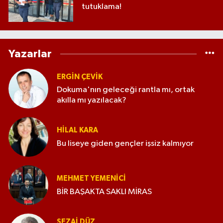
tutuklama!
Yazarlar
ERGIN ÇEVİK
Dokuma'nın geleceği rantla mı, ortak
akılla mı yazılacak?
HILAL KARA
Bu liseye giden gençler işsiz kalmıyor
MEHMET YEMENICI
BİR BAŞAKTA SAKLI MİRAS
SEZAI DÜZ