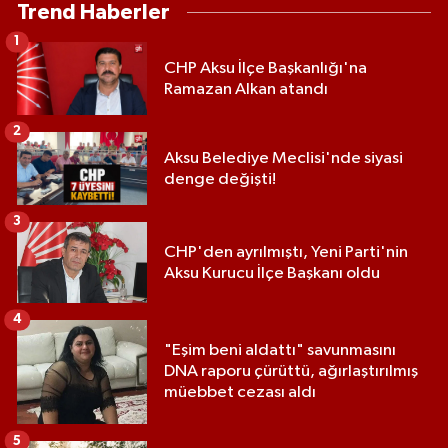
Trend Haberler
1
CHP Aksu İlçe Başkanlığı'na
Ramazan Alkan atandı
2
Aksu Belediye Meclisi'nde siyasi
denge değişti!
3
CHP'den ayrılmıştı, Yeni Parti'nin
Aksu Kurucu İlçe Başkanı oldu
4
"Eşim beni aldattı" savunmasını
DNA raporu çürüttü, ağırlaştırılmış
müebbet cezası aldı
5