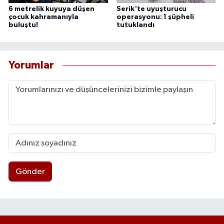
6 metrelik kuyuya düşen
Serik'te uyuşturucu
çocuk kahramanıyla
operasyonu: 1 şüpheli
buluştu!
tutuklandı
Yorumlar
Gönder