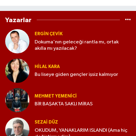
Yazarlar
ERGIN ÇEVİK
Dokuma'nın geleceği rantla mı, ortak
akılla mı yazılacak?
HILAL KARA
Bu liseye giden gençler işsiz kalmıyor
MEHMET YEMENICI
BİR BAŞAKTA SAKLI MİRAS
SEZAI DÜZ
OKUDUM, YANAKLARIM ISLANDI (Ama hiç