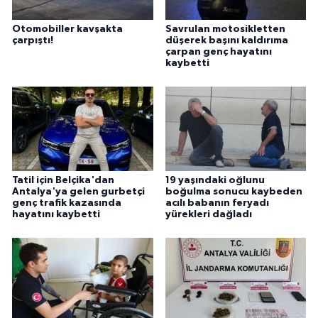
Otomobiller kavşakta
Savrulan motosikletten
çarpıştı!
düşerek başını kaldırıma
çarpan genç hayatını
kaybetti
Tatil için Belçika'dan
19 yaşındaki oğlunu
Antalya'ya gelen gurbetçi
boğulma sonucu kaybeden
genç trafik kazasında
acılı babanın feryadı
hayatını kaybetti
yürekleri dağladı