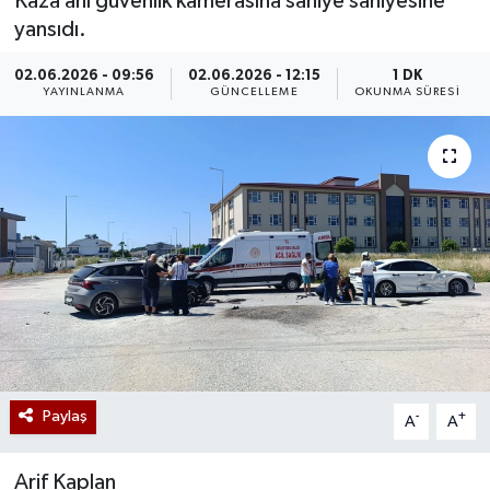
Kaza anı güvenlik kamerasına saniye saniyesine
yansıdı.
02.06.2026 - 09:56
02.06.2026 - 12:15
1 DK
YAYINLANMA
GÜNCELLEME
OKUNMA SÜRESI
Paylaş
-
+
A
A
Arif Kaplan