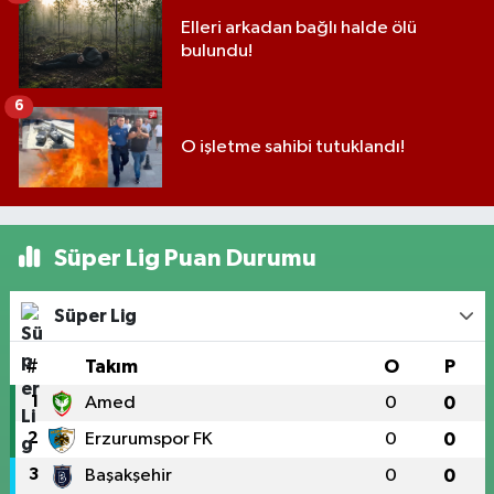
Elleri arkadan bağlı halde ölü
bulundu!
6
O işletme sahibi tutuklandı!
Süper Lig Puan Durumu
Süper Lig
#
Takım
O
P
1
Amed
0
0
2
Erzurumspor FK
0
0
3
Başakşehir
0
0