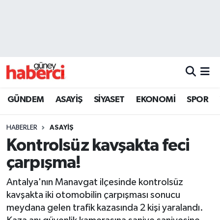
Beyoğlu Hava Durumu
Beyoğlu Trafik Yoğunluk Haritası
Süper Lig Puan Durumu ve Fikstür
GÜNDEM
ASAYİŞ
SİYASET
EKONOMİ
SPOR
Tüm Manşetler
HABERLER
ASAYİŞ
Son Dakika Haberleri
Kontrolsüz kavşakta feci
çarpışma!
Haber Arşivi
Antalya'nın Manavgat ilçesinde kontrolsüz
kavşakta iki otomobilin çarpışması sonucu
meydana gelen trafik kazasında 2 kişi yaralandı.