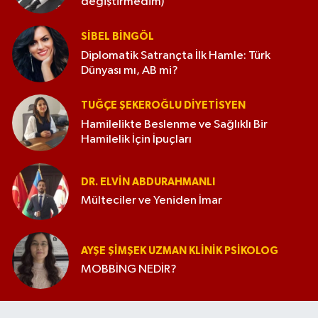
değiştirmedim)
SIBEL BINGÖL
Diplomatik Satrançta İlk Hamle: Türk
Dünyası mı, AB mi?
TUĞÇE ŞEKEROĞLU DIYETISYEN
Hamilelikte Beslenme ve Sağlıklı Bir
Hamilelik İçin İpuçları
DR. ELVIN ABDURAHMANLI
Mülteciler ve Yeniden İmar
AYŞE ŞIMŞEK UZMAN KLINIK PSIKOLOG
MOBBİNG NEDİR?