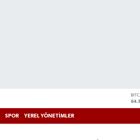
BIT
64.
DO
47,
EU
55,
SPOR
YEREL YÖNETİMLER
STE
64,
GRA
661