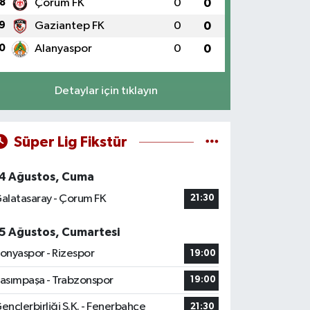
8
Çorum FK
0
0
9
Gaziantep FK
0
0
0
Alanyaspor
0
0
Detaylar için tıklayın
Süper Lig Fikstür
4 Ağustos, Cuma
alatasaray - Çorum FK
21:30
5 Ağustos, Cumartesi
onyaspor - Rizespor
19:00
asımpaşa - Trabzonspor
19:00
ençlerbirliği S.K. - Fenerbahçe
21:30