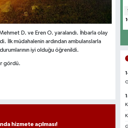
1
 Mehmet D. ve Eren O. yaralandı. İhbarla olay
ildi. İlk müdahalenin ardından ambulanslarla
k durumlarının iyi olduğu öğrenildi.
ar gördü.
1
G
1
K
K
ında hizmete açılması!
G