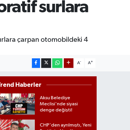
ratif surlara
T100
887
%64
surlara çarpan otomobildeki 4
-
+
A
A
Trend Haberler
Aksu Belediye
Meclisi'nde siyasi
denge değişti!
CHP'den ayrılmıştı, Yeni