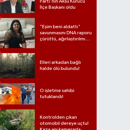
Parti'nin Aksu Kurucu
İlçe Başkanı oldu
"Eşim beni aldattı"
savunmasını DNA raporu
çürüttü, ağırlaştırılmış
müebbet cezası aldı
Elleri arkadan bağlı
halde ölü bulundu!
O işletme sahibi
tutuklandı!
Kontrolden çıkan
otomobil dereye uçtu!
Kaza anı kamerada...