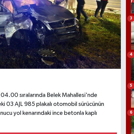
3
4
5
t 04.00 sıralarında Belek Mahallesi'nde
eki 03 AJL 985 plakalı otomobil sürücünün
nucu yol kenarındaki ince betonla kaplı
6