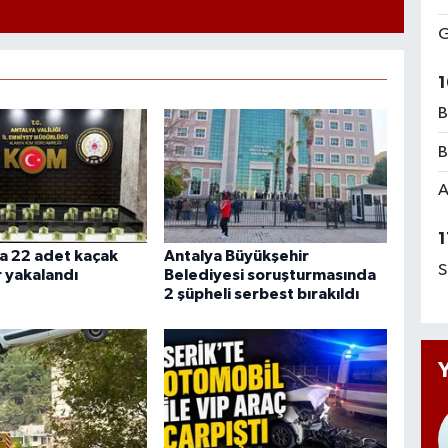
G
1
B
B
A
1
a 22 adet kaçak
Antalya Büyükşehir
S
r yakalandı
Belediyesi soruşturmasında
2 şüpheli serbest bırakıldı