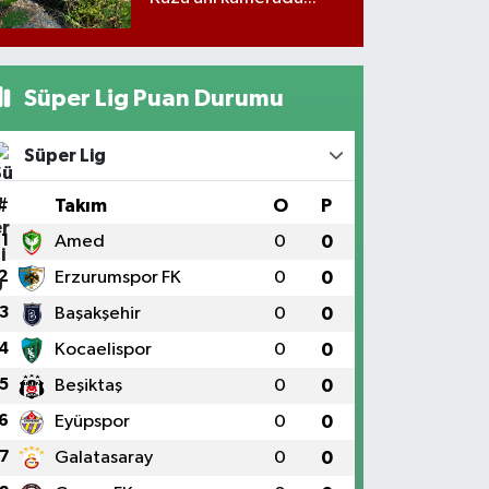
Süper Lig Puan Durumu
Süper Lig
#
Takım
O
P
1
Amed
0
0
2
Erzurumspor FK
0
0
3
Başakşehir
0
0
4
Kocaelispor
0
0
5
Beşiktaş
0
0
6
Eyüpspor
0
0
7
Galatasaray
0
0