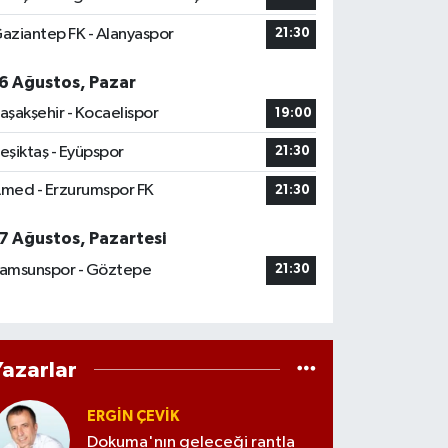
aziantep FK - Alanyaspor
21:30
6 Ağustos, Pazar
aşakşehir - Kocaelispor
19:00
eşiktaş - Eyüpspor
21:30
med - Erzurumspor FK
21:30
7 Ağustos, Pazartesi
amsunspor - Göztepe
21:30
Yazarlar
ERGIN ÇEVİK
Dokuma'nın geleceği rantla