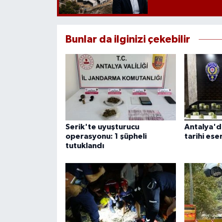
Bunlar da ilginizi çekebilir
Serik'te uyuşturucu
Antalya'd
operasyonu: 1 şüpheli
tarihi ese
tutuklandı