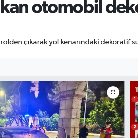
kan otomobil deko
BİS
13.
trolden çıkarak yol kenarındaki dekoratif 
1
2