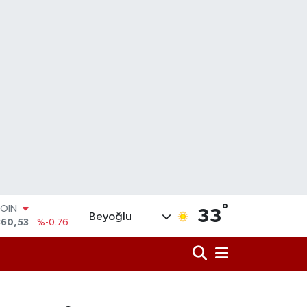
COIN
360,53
%-0.76
°
LAR
33
Beyoğlu
7069
%0.17
RO
0265
%0.01
RLİN
1897
%0.02
M ALTIN
8.49
%2.12