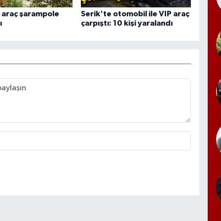
 araç şarampole
Serik'te otomobil ile VIP araç
ı
çarpıştı: 10 kişi yaralandı