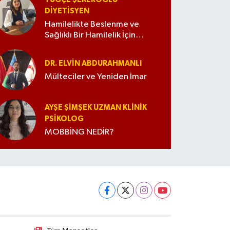
DIYETISYEN
Hamilelikte Beslenme ve
Sağlıklı Bir Hamilelik İçin
İpuçları
DR. ELVIN ABDURAHMANLI
Mülteciler ve Yeniden İmar
AYŞE ŞIMŞEK UZMAN KLINIK
PSIKOLOG
MOBBİNG NEDİR?