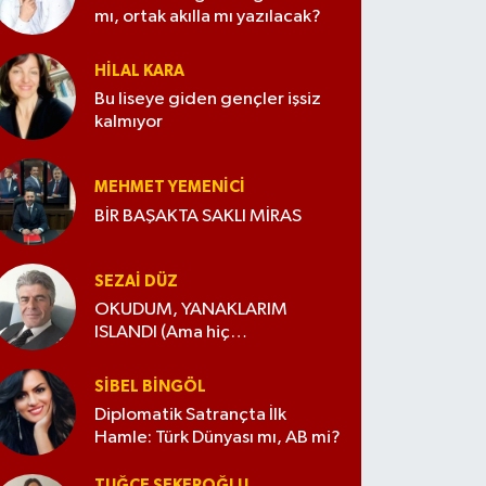
mı, ortak akılla mı yazılacak?
HILAL KARA
Bu liseye giden gençler işsiz
kalmıyor
MEHMET YEMENICI
BİR BAŞAKTA SAKLI MİRAS
SEZAI DÜZ
OKUDUM, YANAKLARIM
ISLANDI (Ama hiç
değiştirmedim)
SIBEL BINGÖL
Diplomatik Satrançta İlk
Hamle: Türk Dünyası mı, AB mi?
TUĞÇE ŞEKEROĞLU