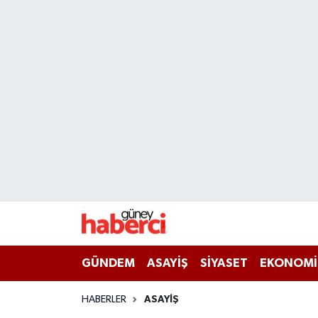
Beyoğlu Hava Durumu
Beyoğlu Trafik Yoğunluk Haritası
Süper Lig Puan Durumu ve Fikstür
Tüm Manşetler
Son Dakika Haberleri
Haber Arşivi
GÜNDEM
ASAYİŞ
SİYASET
EKONOMİ
HABERLER
ASAYİŞ