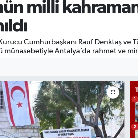
nün milli kahraman
GRA
651
BİS
ıldı
13.
 Kurucu Cumhurbaşkanı Rauf Denktaş ve Tü
ü münasebetiyle Antalya’da rahmet ve minn
1
2