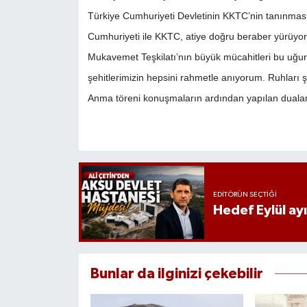
Türkiye Cumhuriyeti Devletinin KKTC’nin tanınması 
Cumhuriyeti ile KKTC, atiye doğru beraber yürüyor
Mukavemet Teşkilatı’nın büyük mücahitleri bu uğurd
şehitlerimizin hepsini rahmetle anıyorum. Ruhları şa
Anma töreni konuşmaların ardından yapılan dualar
EDITÖRÜN SEÇTIĞI
Hedef Eylül ay
Bunlar da ilginizi çekebilir