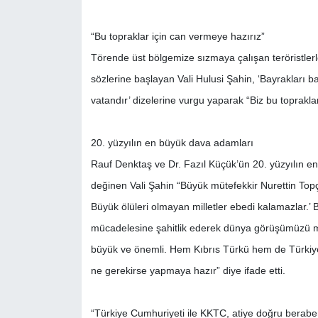
“Bu topraklar için can vermeye hazırız”
Törende üst bölgemize sızmaya çalışan teröristlerl
sözlerine başlayan Vali Hulusi Şahin, ‘Bayrakları 
vatandır’ dizelerine vurgu yaparak “Biz bu toprakl
20. yüzyılın en büyük dava adamları
Rauf Denktaş ve Dr. Fazıl Küçük’ün 20. yüzyılın e
değinen Vali Şahin “Büyük mütefekkir Nurettin Topç
Büyük ölüleri olmayan milletler ebedi kalamazlar.’
mücadelesine şahitlik ederek dünya görüşümüzü m
büyük ve önemli. Hem Kıbrıs Türkü hem de Türkiy
ne gerekirse yapmaya hazır” diye ifade etti.
“Türkiye Cumhuriyeti ile KKTC, atiye doğru berabe