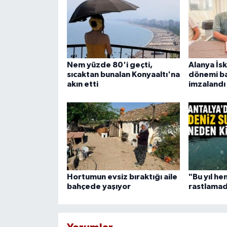
Nem yüzde 80'i geçti,
Alanya İsk
sıcaktan bunalan Konyaaltı'na
dönemi ba
akın etti
imzalandı
Hortumun evsiz bıraktığı aile
"Bu yıl he
bahçede yaşıyor
rastlamad