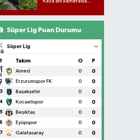
Kaza anı kamerada...
Süper Lig Puan Durumu
Süper Lig
#
Takım
O
P
1
Amed
0
0
2
Erzurumspor FK
0
0
3
Başakşehir
0
0
4
Kocaelispor
0
0
5
Beşiktaş
0
0
6
Eyüpspor
0
0
7
Galatasaray
0
0