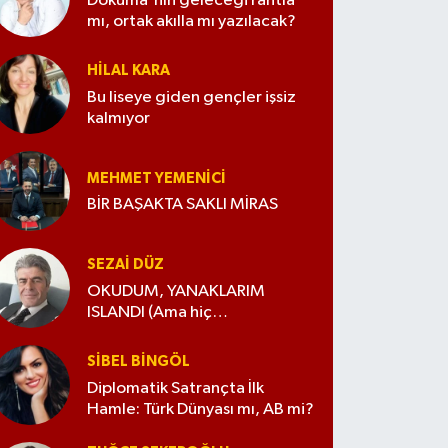
Dokuma'nın geleceği rantla
mı, ortak akılla mı yazılacak?
HILAL KARA
Bu liseye giden gençler işsiz
kalmıyor
MEHMET YEMENICI
BİR BAŞAKTA SAKLI MİRAS
SEZAI DÜZ
OKUDUM, YANAKLARIM
ISLANDI (Ama hiç
değiştirmedim)
SIBEL BINGÖL
Diplomatik Satrançta İlk
Hamle: Türk Dünyası mı, AB mi?