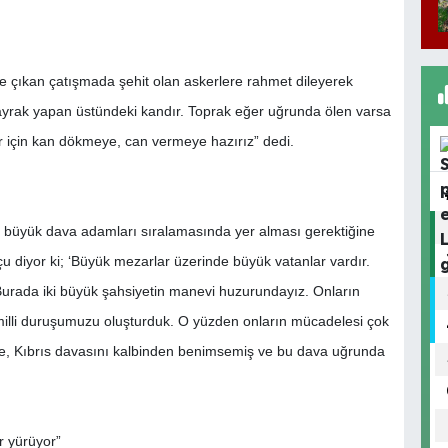
e çıkan çatışmada şehit olan askerlere rahmet dileyerek
bayrak yapan üstündeki kandır. Toprak eğer uğrunda ölen varsa
ar için kan dökmeye, can vermeye hazırız” dedi.
n büyük dava adamları sıralamasında yer alması gerektiğine
u diyor ki; ‘Büyük mezarlar üzerinde büyük vatanlar vardır.
 Burada iki büyük şahsiyetin manevi huzurundayız. Onların
illi duruşumuzu oluşturduk. O yüzden onların mücadelesi çok
e, Kıbrıs davasını kalbinden benimsemiş ve bu dava uğrunda
r yürüyor”