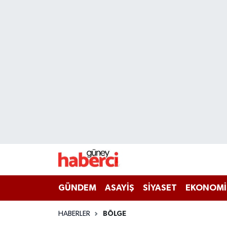
Beyoğlu Hava Durumu
Beyoğlu Trafik Yoğunluk Haritası
Süper Lig Puan Durumu ve Fikstür
Tüm Manşetler
Son Dakika Haberleri
Haber Arşivi
GÜNDEM
ASAYİŞ
SİYASET
EKONOMİ
HABERLER
BÖLGE