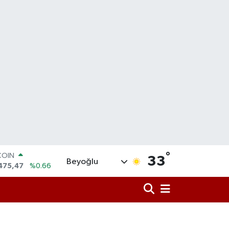
COIN
°
33
Beyoğlu
475,47
%0.66
LAR
5971
%0.05
RO
1336
%0.18
RLİN
2534
%0.22