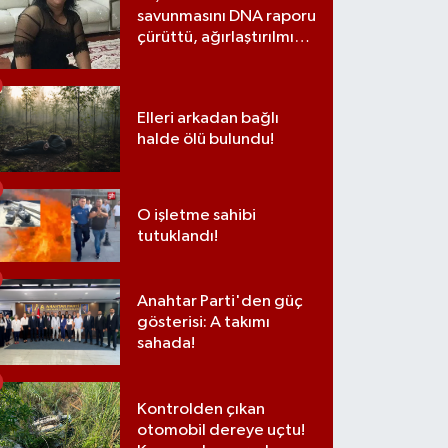
savunmasını DNA raporu
çürüttü, ağırlaştırılmış
müebbet cezası aldı
Elleri arkadan bağlı
halde ölü bulundu!
O işletme sahibi
tutuklandı!
Anahtar Parti'den güç
gösterisi: A takımı
sahada!
Kontrolden çıkan
otomobil dereye uçtu!