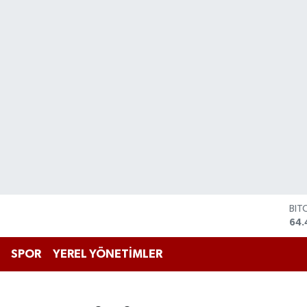
BIT
64.
DO
47,
SPOR
YEREL YÖNETİMLER
EU
55,
STE
64,