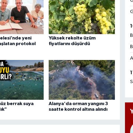
G
G
1
B
elesi’nde yeni
Yüksek rekolte üzüm
şlatan protokol
fiyatlarını düşürdü
B
A
1
S
nüz berrak suya
Alanya'da orman yangını 3
ık"
saatte kontrol altına alındı