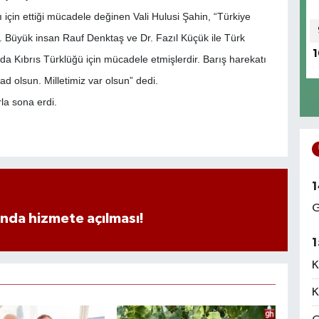
için ettiği mücadele değinen Vali Hulusi Şahin, “Türkiye
. Büyük insan Rauf Denktaş ve Dr. Fazıl Küçük ile Türk
1
a Kıbrıs Türklüğü için mücadele etmişlerdir. Barış harekatı
d olsun. Milletimiz var olsun” dedi.
la sona erdi.
1
G
ında hizmete açılması!
1
K
K