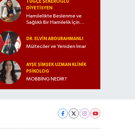
TUĞÇE ŞEKEROĞLU
DIYETISYEN
Hamilelikte Beslenme ve
Sağlıklı Bir Hamilelik İçin
İpuçları
DR. ELVIN ABDURAHMANLI
Mülteciler ve Yeniden İmar
AYŞE ŞIMŞEK UZMAN KLINIK
PSIKOLOG
MOBBİNG NEDİR?