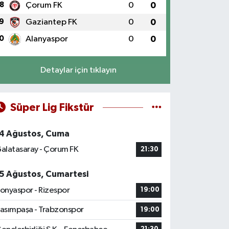
8
Çorum FK
0
0
9
Gaziantep FK
0
0
0
Alanyaspor
0
0
Detaylar için tıklayın
Süper Lig Fikstür
4 Ağustos, Cuma
alatasaray - Çorum FK
21:30
5 Ağustos, Cumartesi
onyaspor - Rizespor
19:00
asımpaşa - Trabzonspor
19:00