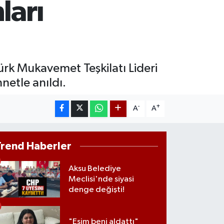
ları
M ALTIN
8.23
%0.39
T100
703
%0
rk Mukavemet Teşkilatı Lideri
etle anıldı.
-
+
A
A
Trend Haberler
Aksu Belediye
Meclisi'nde siyasi
denge değişti!
"Eşim beni aldattı"