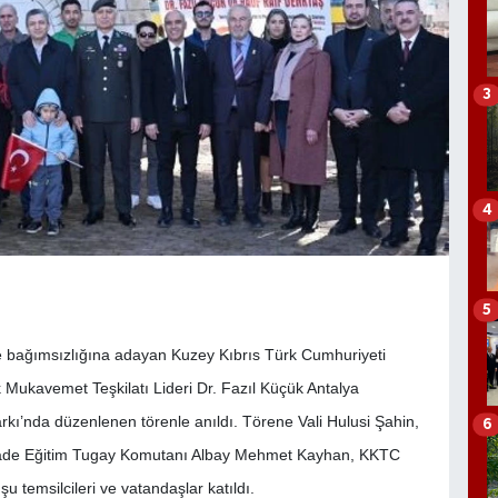
3
4
5
 bağımsızlığına adayan Kuzey Kıbrıs Türk Cumhuriyeti
ukavemet Teşkilatı Lideri Dr. Fazıl Küçük Antalya
rkı’nda düzenlenen törenle anıldı. Törene Vali Hulusi Şahin,
6
yade Eğitim Tugay Komutanı Albay Mehmet Kayhan, KKTC
 temsilcileri ve vatandaşlar katıldı.