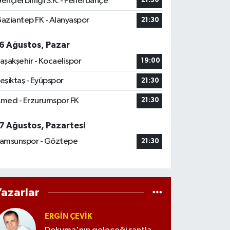
ençlerbirliği S.K. - Fenerbahçe
21:30
aziantep FK - Alanyaspor
21:30
6 Ağustos, Pazar
aşakşehir - Kocaelispor
19:00
eşiktaş - Eyüpspor
21:30
med - Erzurumspor FK
21:30
7 Ağustos, Pazartesi
amsunspor - Göztepe
21:30
Yazarlar
ERGIN ÇEVİK