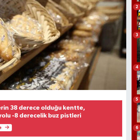
2
3
4
5
in 38 derece olduğu kentte,
olu -8 derecelik buz pistleri
e
6