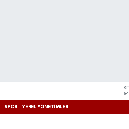
BI
64
D
47
E
SPOR
YEREL YÖNETİMLER
55
ST
64
GR