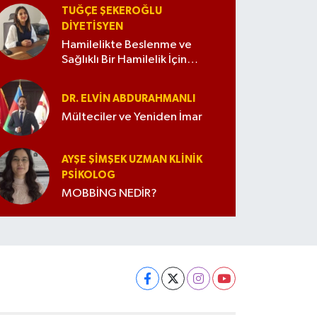
TUĞÇE ŞEKEROĞLU
DIYETISYEN
Hamilelikte Beslenme ve
Sağlıklı Bir Hamilelik İçin
İpuçları
DR. ELVIN ABDURAHMANLI
Mülteciler ve Yeniden İmar
AYŞE ŞIMŞEK UZMAN KLINIK
PSIKOLOG
MOBBİNG NEDİR?