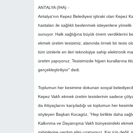
ANTALYA (İHA) -
Antalya'nın Kepez Belediyesi iştiraki olan Kepez Ka
hastaları ile sağlıklı beslenmek isteyenlere yöneli
sunuyor. Halk sağlığına büyük önem verdiklerini b
ekmek üretim tesisimiz, alanında örnek bir tesis ol
tüm izinlerle en ileri teknolojiye sahip elektronik 
üretim yapıyoruz. Tesisimizde hijyen kurallarına ti
gerçekleştiriliyor" dedi.
Toplumun her kesimine dokunan sosyal belediyecil
Kepez Vakfı ekmek üretim tesislerinin sadece çölya
da ihtiyaçlarını karşıladığı ve toplumun her kesiml
söyleyen Başkan Kocagöz, "Hep birlikte daha sağlı
Kalkınma ve Dayanışma Vakfı bünyesindeki ekmek fa
sahiplerine yardım elini uzatıyoruz. Kar için değil,