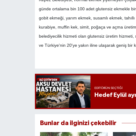
günde ortalama bin 100 adet glutensiz ekmekle birl
gobit ekmeği, yarım ekmek, susamlı ekmek, tahıllı 
kurabiye, muffin kek, simit, poğaça ve açma üretimi
belediyecilik hizmeti olan glutensiz üretim hizmeti,
ve Türkiye'nin 20'ye yakın iline ulaşarak geniş bir k
EDITÖRÜN SEÇTIĞI
Hedef Eylül ay
Bunlar da ilginizi çekebilir