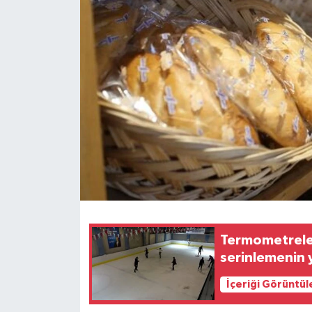
Termometreler
serinlemenin y
İçeriği Görüntül