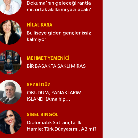
Dokuma'nın geleceği rantla
mı, ortak akılla mı yazılacak?
HILAL KARA
Bu liseye giden gençler işsiz
kalmıyor
MEHMET YEMENICI
BİR BAŞAKTA SAKLI MİRAS
SEZAI DÜZ
OKUDUM, YANAKLARIM
ISLANDI (Ama hiç
değiştirmedim)
SIBEL BINGÖL
Diplomatik Satrançta İlk
Hamle: Türk Dünyası mı, AB mi?