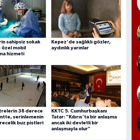
in sahipsiz sokak
Kepez'de sağlıklı gözler,
 özel mobil
aydınlık yarınlar
rma hizmeti
relerin 38 derece
KKTC 5. Cumhurbaşkanı
ntte, serinlemenin
Tatar: "Kıbrıs'ta bir anlaşma
recelik buz pistleri
ancak iki devletli bir
anlaşmayla olur"