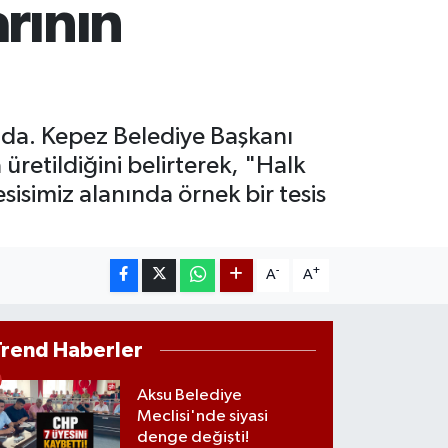
rının
27.85
%0.54
ST100
.703
%11
ında. Kepez Belediye Başkanı
retildiğini belirterek, "Halk
isimiz alanında örnek bir tesis
-
+
A
A
Trend Haberler
Aksu Belediye
Meclisi'nde siyasi
denge değişti!