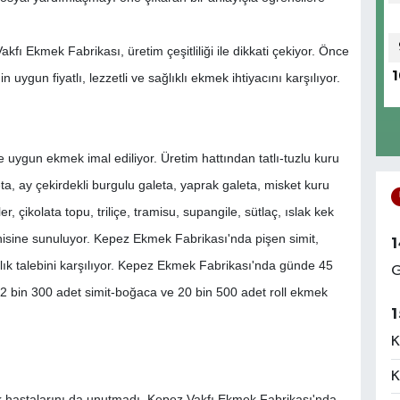
kfı Ekmek Fabrikası, üretim çeşitliliği ile dikkati çekiyor. Önce
1
n uygun fiyatlı, lezzetli ve sağlıklı ekmek ihtiyacını karşılıyor.
uygun ekmek imal ediliyor. Üretim hattından tatlı-tuzlu kuru
ta, ay çekirdekli burgulu galeta, yaprak galeta, misket kuru
, çikolata topu, triliçe, tramisu, supangile, sütlaç, ıslak kek
ğenisine sunuluyor. Kepez Ekmek Fabrikası'nda pişen simit,
1
lık talebini karşılıyor. Kepez Ekmek Fabrikası'nda günde 45
G
 2 bin 300 adet simit-boğaca ve 20 bin 500 adet roll ekmek
1
K
K
 hastalarını da unutmadı. Kepez Vakfı Ekmek Fabrikası'nda