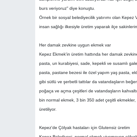
burs veriyoruz" diye konuştu.
Örnek bir sosyal belediyecilik yatırımı olan Kepez Va
insan sağlığı ilkesiyle üretim yaparak ilçe sakinlerini
Her damak zevkine uygun ekmek var
Kepez Ekmek'in üretim hattında her damak zevkine 
pasta, un kurabiyesi, sade, kepekli ve susamlı gale
pasta, pastane bezesi ile özel yapım yaş pasta, ekler
gibi sütlü ve şerbetli tattılar da vatandaşların be
poğaça ve açma çeşitleri de vatandaşların kahvaltı
bin normal ekmek, 3 bin 350 adet çeşitli ekmekler,
üretiliyor.
Kepez'de Çölyak hastaları için Glutensiz üretim
Kepez Belediyesi, normal ekmek yiyemeyen çölyak