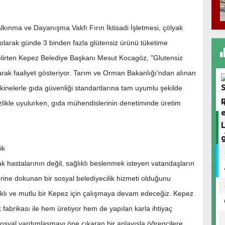
lkınma ve Dayanışma Vakfı Fırın İktisadi İşletmesi, çölyak
k olarak günde 3 binden fazla glütensiz ürünü tüketime
elirten Kepez Belediye Başkanı Mesut Kocagöz, "Glutensiz
arak faaliyet gösteriyor. Tarım ve Orman Bakanlığı'ndan alınan
makinelerle gıda güvenliği standartlarına tam uyumlu şekilde
tizlikle uyulurken, gıda mühendislerinin denetiminde üretim
ik
k hastalarının değil, sağlıklı beslenmek isteyen vatandaşların
erine dokunan bir sosyal belediyecilik hizmeti olduğunu
klı ve mutlu bir Kepez için çalışmaya devam edeceğiz. Kepez
brikası ile hem üretiyor hem de yapılan karla ihtiyaç
 sosyal yardımlaşmayı öne çıkaran bir anlayışla öğrencilere