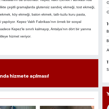
G
ikte çeşitli gramajlarda glutensiz sandviç ekmeği, tost ekmeği,
G
ekmek, köy ekmeği, baton ekmek, tatlı-tuzlu kuru pasta,
 yapılıyor. Kepez Vakfı Fabrikası'nın örnek bir sosyal
1
 sadece Kepez'le sınırlı kalmayıp, Antalya'nın dört bir yanına
B
itleye hizmet veriyor.
B
A
1
S
ında hizmete açılması!