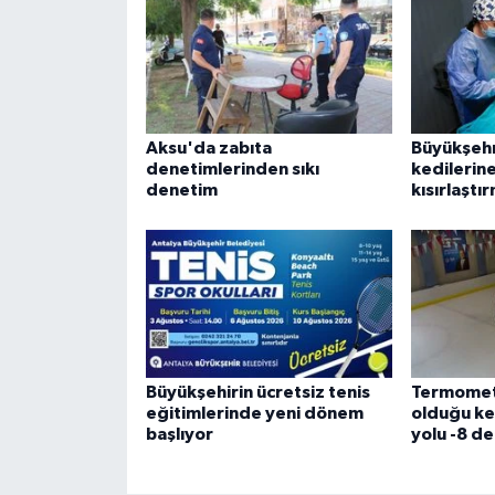
Aksu'da zabıta
Büyükşehr
denetimlerinden sıkı
kedilerine
denetim
kısırlaştı
Büyükşehirin ücretsiz tenis
Termomet
eğitimlerinde yeni dönem
olduğu ke
başlıyor
yolu -8 de