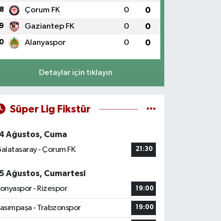
8
Çorum FK
0
0
9
Gaziantep FK
0
0
0
Alanyaspor
0
0
Detaylar için tıklayın
Süper Lig Fikstür
4 Ağustos, Cuma
alatasaray - Çorum FK
21:30
5 Ağustos, Cumartesi
onyaspor - Rizespor
19:00
asımpaşa - Trabzonspor
19:00