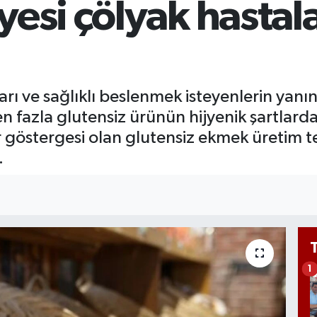
esi çölyak hastala
65
Bİ
13
arı ve sağlıklı beslenmek isteyenlerin yan
azla glutensiz ürünün hijyenik şartlarda ü
 göstergesi olan glutensiz ekmek üretim tes
.
1