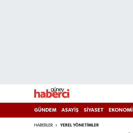
Beyoğlu Hava Durumu
Beyoğlu Trafik Yoğunluk Haritası
Süper Lig Puan Durumu ve Fikstür
Tüm Manşetler
Son Dakika Haberleri
Haber Arşivi
GÜNDEM
ASAYİŞ
SİYASET
EKONOMİ
HABERLER
YEREL YÖNETİMLER