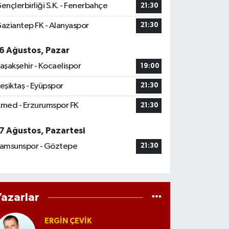
ençlerbirliği S.K. - Fenerbahçe
21:30
aziantep FK - Alanyaspor
21:30
6 Ağustos, Pazar
aşakşehir - Kocaelispor
19:00
eşiktaş - Eyüpspor
21:30
med - Erzurumspor FK
21:30
7 Ağustos, Pazartesi
amsunspor - Göztepe
21:30
Yazarlar
ERGIN ÇEVİK