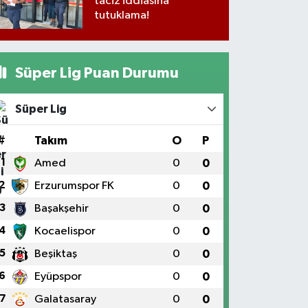
taciz iddiasına
tutuklama!
Süper Lig Puan Durumu
Süper Lig
#
Takım
O
P
1
Amed
0
0
2
Erzurumspor FK
0
0
3
Başakşehir
0
0
4
Kocaelispor
0
0
5
Beşiktaş
0
0
6
Eyüpspor
0
0
7
Galatasaray
0
0