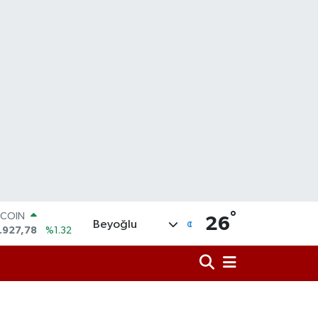
TCOIN
.927,78
%1.32
°
26
Beyoğlu
OLAR
,5894
%0.08
URO
,0398
%-0.02
ERLİN
,1581
%0.16
AM ALTIN