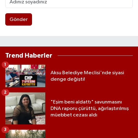
Gönder
Trend Haberler
1
Aksu Belediye Meclisi'nde siyasi
denge değişti!
2
"Eşim beni aldattı" savunmasını
DNA raporu çürüttü, ağırlaştırılmış
müebbet cezası aldı
3