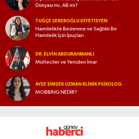
Dünyası mı, AB mi?
TUĞÇE ŞEKEROĞLU DIYETISYEN
Hamilelikte Beslenme ve Sağlıklı Bir
Hamilelik İçin İpuçları
DR. ELVIN ABDURAHMANLI
Mülteciler ve Yeniden İmar
AYŞE ŞIMŞEK UZMAN KLINIK PSIKOLOG
MOBBİNG NEDİR?