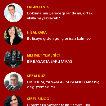
ERGIN ÇEVİK
Dokuma'nın geleceği rantla mı, ortak
akılla mı yazılacak?
HILAL KARA
Bu liseye giden gençler işsiz kalmıyor
MEHMET YEMENICI
BİR BAŞAKTA SAKLI MİRAS
SEZAI DÜZ
OKUDUM, YANAKLARIM ISLANDI (Ama hiç
değiştirmedim)
SIBEL BINGÖL
Diplomatik Satrançta İlk Hamle: Türk