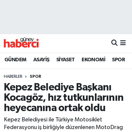
Beyoğlu Hava Durumu
Beyoğlu Trafik Yoğunluk Haritası
Süper Lig Puan Durumu ve Fikstür
GÜNDEM
ASAYİŞ
SİYASET
EKONOMİ
SPOR
Tüm Manşetler
HABERLER
SPOR
Son Dakika Haberleri
Kepez Belediye Başkanı
Kocagöz, hız tutkunlarının
Haber Arşivi
heyecanına ortak oldu
Kepez Belediyesi ile Türkiye Motosiklet
Federasyonu iş birliğiyle düzenlenen MotoDrag