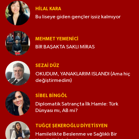
HILAL KARA
Bu liseye giden gençler işsiz kalmıyor
MEHMET YEMENICI
BİR BAŞAKTA SAKLI MİRAS
SEZAI DÜZ
OKUDUM, YANAKLARIM ISLANDI (Ama hiç
değiştirmedim)
SIBEL BINGÖL
Diplomatik Satrançta İlk Hamle: Türk
Dünyası mı, AB mi?
TUĞÇE ŞEKEROĞLU DIYETISYEN
Hamilelikte Beslenme ve Sağlıklı Bir