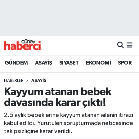
Beyoğlu Hava Durumu
Beyoğlu Trafik Yoğunluk Haritası
Süper Lig Puan Durumu ve Fikstür
GÜNDEM
ASAYİŞ
SİYASET
EKONOMİ
SPOR
Tüm Manşetler
HABERLER
ASAYİŞ
Son Dakika Haberleri
Kayyum atanan bebek
davasında karar çıktı!
Haber Arşivi
2.5 aylık bebeklerine kayyum atanan ailenin itirazı
kabul edildi. Yürütülen soruşturmada neticesinde
takipsizliğine karar verildi.