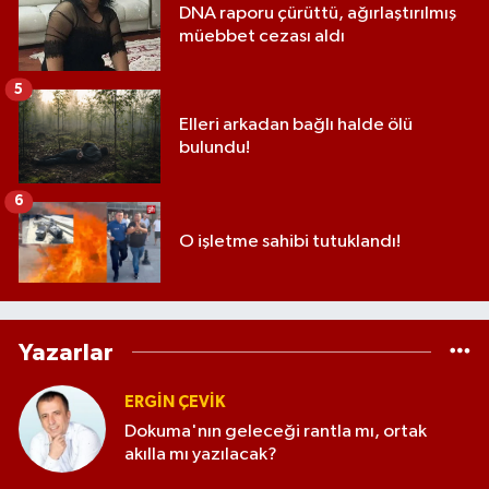
DNA raporu çürüttü, ağırlaştırılmış
müebbet cezası aldı
5
Elleri arkadan bağlı halde ölü
bulundu!
6
O işletme sahibi tutuklandı!
Yazarlar
ERGIN ÇEVİK
Dokuma'nın geleceği rantla mı, ortak
akılla mı yazılacak?