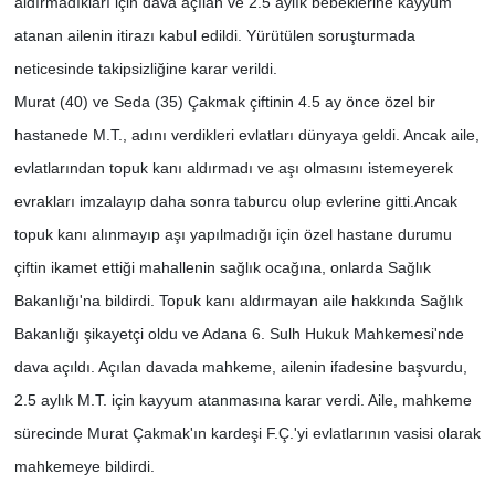
aldırmadıkları için dava açılan ve 2.5 aylık bebeklerine kayyum
atanan ailenin itirazı kabul edildi. Yürütülen soruşturmada
neticesinde takipsizliğine karar verildi.
Murat (40) ve Seda (35) Çakmak çiftinin 4.5 ay önce özel bir
hastanede M.T., adını verdikleri evlatları dünyaya geldi. Ancak aile,
evlatlarından topuk kanı aldırmadı ve aşı olmasını istemeyerek
evrakları imzalayıp daha sonra taburcu olup evlerine gitti.Ancak
topuk kanı alınmayıp aşı yapılmadığı için özel hastane durumu
çiftin ikamet ettiği mahallenin sağlık ocağına, onlarda Sağlık
Bakanlığı'na bildirdi. Topuk kanı aldırmayan aile hakkında Sağlık
Bakanlığı şikayetçi oldu ve Adana 6. Sulh Hukuk Mahkemesi'nde
dava açıldı. Açılan davada mahkeme, ailenin ifadesine başvurdu,
2.5 aylık M.T. için kayyum atanmasına karar verdi. Aile, mahkeme
sürecinde Murat Çakmak'ın kardeşi F.Ç.'yi evlatlarının vasisi olarak
mahkemeye bildirdi.