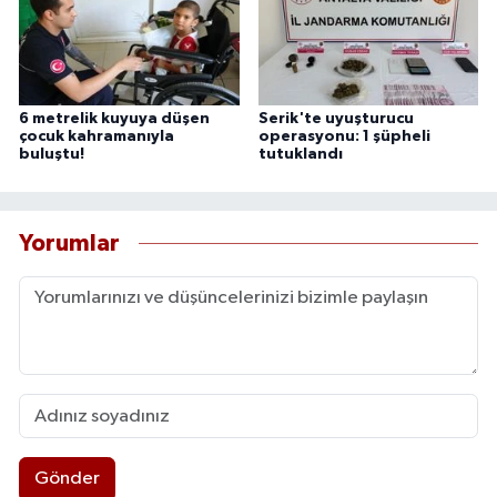
6 metrelik kuyuya düşen
Serik'te uyuşturucu
çocuk kahramanıyla
operasyonu: 1 şüpheli
buluştu!
tutuklandı
Yorumlar
Gönder