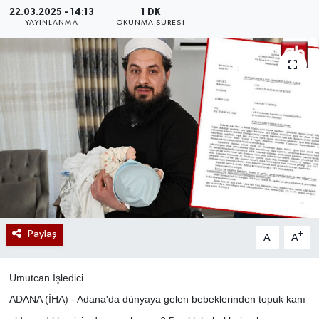
22.03.2025 - 14:13
1 DK
YAYINLANMA
OKUNMA SÜRESI
Paylaş
-
+
A
A
Umutcan İşledici
ADANA (İHA) - Adana'da dünyaya gelen bebeklerinden topuk kanı