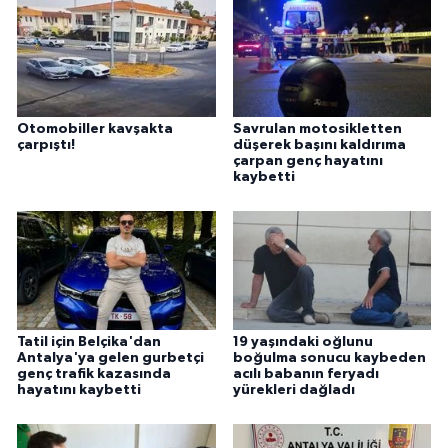
Otomobiller kavşakta
Savrulan motosikletten
çarpıştı!
düşerek başını kaldırıma
çarpan genç hayatını
kaybetti
Tatil için Belçika'dan
19 yaşındaki oğlunu
Antalya'ya gelen gurbetçi
boğulma sonucu kaybeden
genç trafik kazasında
acılı babanın feryadı
hayatını kaybetti
yürekleri dağladı