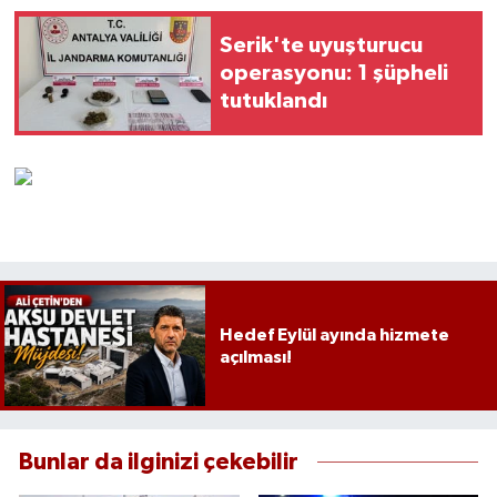
Serik'te uyuşturucu
operasyonu: 1 şüpheli
tutuklandı
Hedef Eylül ayında hizmete
açılması!
Bunlar da ilginizi çekebilir