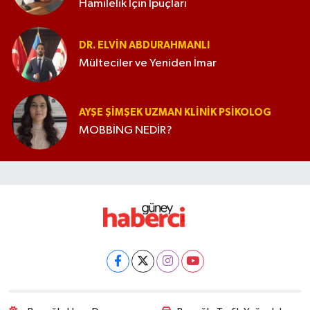
Hamilelik İçin İpuçları
DR. ELVIN ABDURAHMANLI
Mülteciler ve Yeniden İmar
AYŞE ŞIMŞEK UZMAN KLINIK PSIKOLOG
MOBBİNG NEDİR?