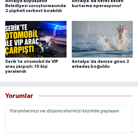
Antalya Büyükşehir
Antalya'da nefes kesen
Belediyesi soruşturmasında
kurtarma operasyonu!
2 şüpheli serbest bırakıldı
Serik'te otomobil ile VIP
Antalya'da denize giren 2
araç çarpıştı: 10 kişi
arkadaş boğuldu
yaralandı
Yorumlar