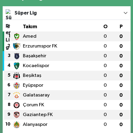
Süper Lig
#
Takım
O
P
1
Amed
0
0
2
Erzurumspor FK
0
0
3
Başakşehir
0
0
4
Kocaelispor
0
0
5
Beşiktaş
0
0
6
Eyüpspor
0
0
7
Galatasaray
0
0
8
Çorum FK
0
0
9
Gaziantep FK
0
0
10
Alanyaspor
0
0