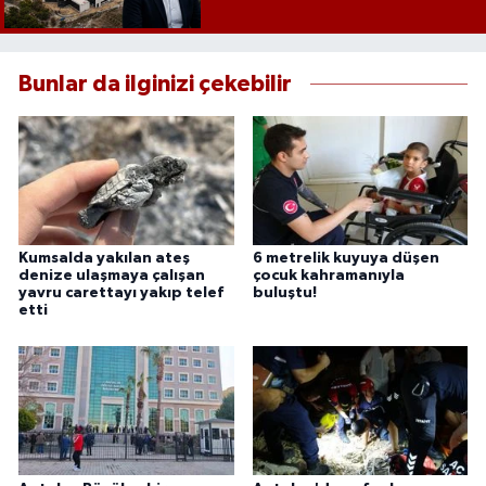
Bunlar da ilginizi çekebilir
Kumsalda yakılan ateş
6 metrelik kuyuya düşen
denize ulaşmaya çalışan
çocuk kahramanıyla
yavru carettayı yakıp telef
buluştu!
etti