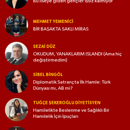
Bu liseye giden gençler işsiz kalmıyor
MEHMET YEMENICI
BİR BAŞAKTA SAKLI MİRAS
SEZAI DÜZ
OKUDUM, YANAKLARIM ISLANDI (Ama hiç
değiştirmedim)
SIBEL BINGÖL
Diplomatik Satrançta İlk Hamle: Türk
Dünyası mı, AB mi?
TUĞÇE ŞEKEROĞLU DIYETISYEN
Hamilelikte Beslenme ve Sağlıklı Bir
Hamilelik İçin İpuçları