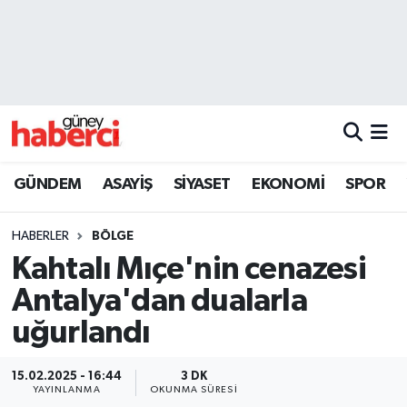
Beyoğlu Hava Durumu
Beyoğlu Trafik Yoğunluk Haritası
Süper Lig Puan Durumu ve Fikstür
GÜNDEM
ASAYİŞ
SİYASET
EKONOMİ
SPOR
Tüm Manşetler
HABERLER
BÖLGE
Son Dakika Haberleri
Kahtalı Mıçe'nin cenazesi
Antalya'dan dualarla
Haber Arşivi
uğurlandı
15.02.2025 - 16:44
3 DK
YAYINLANMA
OKUNMA SÜRESI