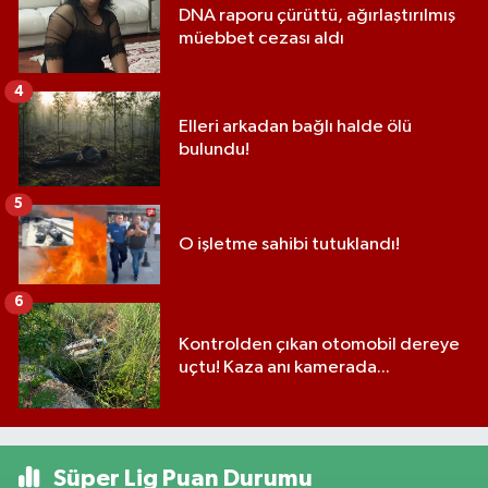
DNA raporu çürüttü, ağırlaştırılmış
müebbet cezası aldı
4
Elleri arkadan bağlı halde ölü
bulundu!
5
O işletme sahibi tutuklandı!
6
Kontrolden çıkan otomobil dereye
uçtu! Kaza anı kamerada...
Süper Lig Puan Durumu