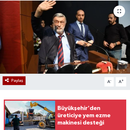
Paylaş
-
+
A
A
Büyükşehir'den
üreticiye yem ezme
makinesi desteği