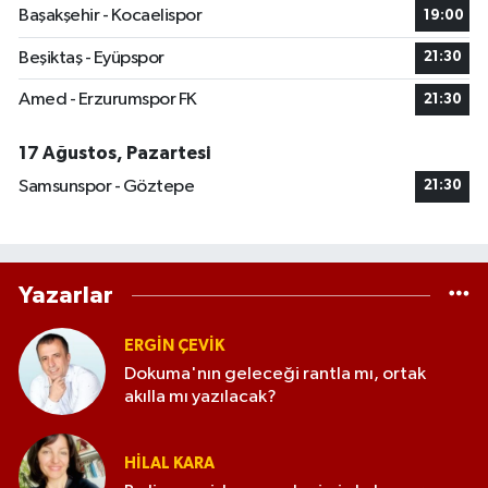
Başakşehir - Kocaelispor
19:00
Beşiktaş - Eyüpspor
21:30
Amed - Erzurumspor FK
21:30
17 Ağustos, Pazartesi
Samsunspor - Göztepe
21:30
Yazarlar
ERGIN ÇEVİK
Dokuma'nın geleceği rantla mı, ortak
akılla mı yazılacak?
HILAL KARA