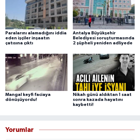
Paralarını alamadığını iddia
Antalya Büyükşehir
eden işçiler inşaatın
Belediyesi soruşturmasında
çatısına çıktı
2 şüpheli yeniden adliyede
Mangal keyfi faciaya
Nikah günü aldıktan 1 saat
dönüşüyordu!
sonra kazada hayatını
kaybetti!
Yorumlar