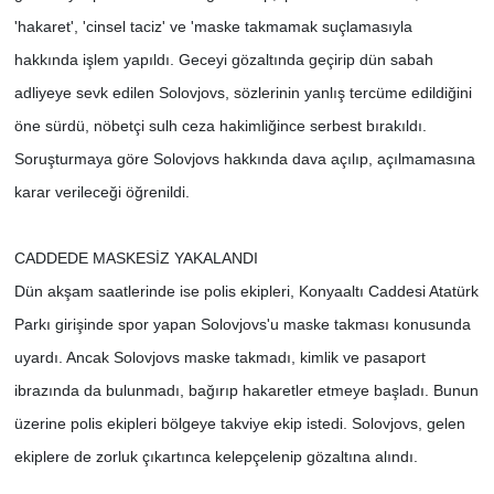
'hakaret', 'cinsel taciz' ve 'maske takmamak suçlamasıyla
hakkında işlem yapıldı. Geceyi gözaltında geçirip dün sabah
adliyeye sevk edilen Solovjovs, sözlerinin yanlış tercüme edildiğini
öne sürdü, nöbetçi sulh ceza hakimliğince serbest bırakıldı.
Soruşturmaya göre Solovjovs hakkında dava açılıp, açılmamasına
karar verileceği öğrenildi.
CADDEDE MASKESİZ YAKALANDI
Dün akşam saatlerinde ise polis ekipleri, Konyaaltı Caddesi Atatürk
Parkı girişinde spor yapan Solovjovs'u maske takması konusunda
uyardı. Ancak Solovjovs maske takmadı, kimlik ve pasaport
ibrazında da bulunmadı, bağırıp hakaretler etmeye başladı. Bunun
üzerine polis ekipleri bölgeye takviye ekip istedi. Solovjovs, gelen
ekiplere de zorluk çıkartınca kelepçelenip gözaltına alındı.