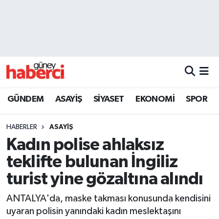
Beyoğlu Hava Durumu
Beyoğlu Trafik Yoğunluk Haritası
Süper Lig Puan Durumu ve Fikstür
GÜNDEM
ASAYİŞ
SİYASET
EKONOMİ
SPOR
Tüm Manşetler
HABERLER
ASAYİŞ
Son Dakika Haberleri
Kadın polise ahlaksız
teklifte bulunan İngiliz
Haber Arşivi
turist yine gözaltına alındı
ANTALYA'da, maske takması konusunda kendisini
uyaran polisin yanındaki kadın meslektaşını