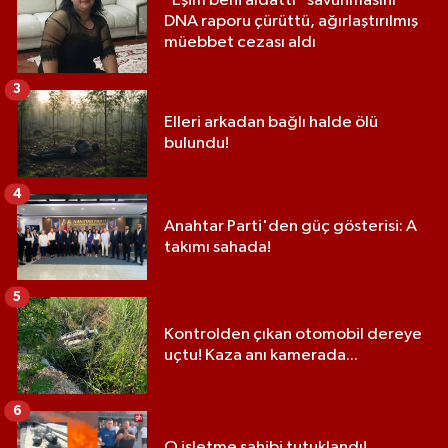
"Eşim beni aldattı" savunmasını
DNA raporu çürüttü, ağırlaştırılmış
müebbet cezası aldı
3
Elleri arkadan bağlı halde ölü
bulundu!
4
Anahtar Parti'den güç gösterisi: A
takımı sahada!
5
Kontrolden çıkan otomobil dereye
uçtu! Kaza anı kamerada...
6
O işletme sahibi tutuklandı!