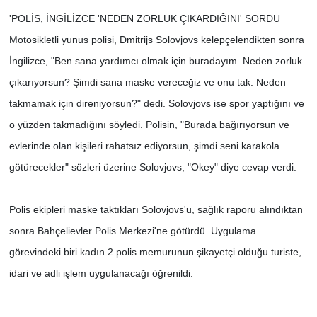
'POLİS, İNGİLİZCE 'NEDEN ZORLUK ÇIKARDIĞINI' SORDU
Motosikletli yunus polisi, Dmitrijs Solovjovs kelepçelendikten sonra
İngilizce, "Ben sana yardımcı olmak için buradayım. Neden zorluk
çıkarıyorsun? Şimdi sana maske vereceğiz ve onu tak. Neden
takmamak için direniyorsun?" dedi. Solovjovs ise spor yaptığını ve
o yüzden takmadığını söyledi. Polisin, "Burada bağırıyorsun ve
evlerinde olan kişileri rahatsız ediyorsun, şimdi seni karakola
götürecekler" sözleri üzerine Solovjovs, "Okey" diye cevap verdi.
Polis ekipleri maske taktıkları Solovjovs'u, sağlık raporu alındıktan
sonra Bahçelievler Polis Merkezi'ne götürdü. Uygulama
görevindeki biri kadın 2 polis memurunun şikayetçi olduğu turiste,
idari ve adli işlem uygulanacağı öğrenildi.