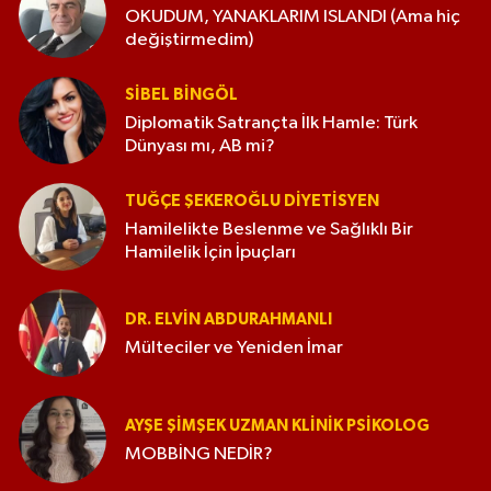
OKUDUM, YANAKLARIM ISLANDI (Ama hiç
değiştirmedim)
SIBEL BINGÖL
Diplomatik Satrançta İlk Hamle: Türk
Dünyası mı, AB mi?
TUĞÇE ŞEKEROĞLU DIYETISYEN
Hamilelikte Beslenme ve Sağlıklı Bir
Hamilelik İçin İpuçları
DR. ELVIN ABDURAHMANLI
Mülteciler ve Yeniden İmar
AYŞE ŞIMŞEK UZMAN KLINIK PSIKOLOG
MOBBİNG NEDİR?