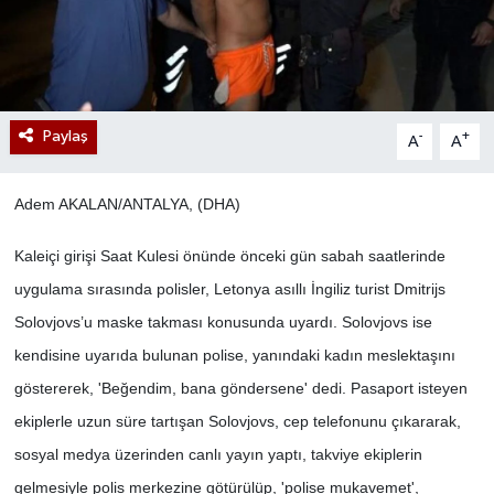
Paylaş
-
+
A
A
Adem AKALAN/ANTALYA, (DHA)
Kaleiçi girişi Saat Kulesi önünde önceki gün sabah saatlerinde
uygulama sırasında polisler, Letonya asıllı İngiliz turist Dmitrijs
Solovjovs’u maske takması konusunda uyardı. Solovjovs ise
kendisine uyarıda bulunan polise, yanındaki kadın meslektaşını
göstererek, 'Beğendim, bana göndersene' dedi. Pasaport isteyen
ekiplerle uzun süre tartışan Solovjovs, cep telefonunu çıkararak,
sosyal medya üzerinden canlı yayın yaptı, takviye ekiplerin
gelmesiyle polis merkezine götürülüp, 'polise mukavemet',