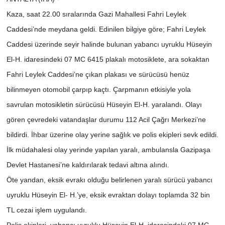
Kaza, saat 22.00 sıralarında Gazi Mahallesi Fahri Leylek
Caddesi’nde meydana geldi. Edinilen bilgiye göre; Fahri Leylek
Caddesi üzerinde seyir halinde bulunan yabancı uyruklu Hüseyin
El-H. idaresindeki 07 MC 6415 plakalı motosiklete, ara sokaktan
Fahri Leylek Caddesi’ne çıkan plakası ve sürücüsü henüz
bilinmeyen otomobil çarpıp kaçtı. Çarpmanın etkisiyle yola
savrulan motosikletin sürücüsü Hüseyin El-H. yaralandı. Olayı
gören çevredeki vatandaşlar durumu 112 Acil Çağrı Merkezi’ne
bildirdi. İhbar üzerine olay yerine sağlık ve polis ekipleri sevk edildi.
İlk müdahalesi olay yerinde yapılan yaralı, ambulansla Gazipaşa
Devlet Hastanesi’ne kaldırılarak tedavi altına alındı.
Öte yandan, eksik evrakı olduğu belirlenen yaralı sürücü yabancı
uyruklu Hüseyin El- H.’ye, eksik evraktan dolayı toplamda 32 bin
TL cezai işlem uygulandı.