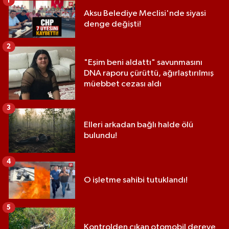
1
Aksu Belediye Meclisi'nde siyasi
denge değişti!
2
"Eşim beni aldattı" savunmasını
DNA raporu çürüttü, ağırlaştırılmış
müebbet cezası aldı
3
Elleri arkadan bağlı halde ölü
bulundu!
4
O işletme sahibi tutuklandı!
5
Kontrolden çıkan otomobil dereye