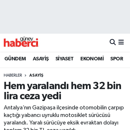
Beyoğlu Hava Durumu
Beyoğlu Trafik Yoğunluk Haritası
Süper Lig Puan Durumu ve Fikstür
GÜNDEM
ASAYİŞ
SİYASET
EKONOMİ
SPOR
Tüm Manşetler
HABERLER
ASAYİŞ
Son Dakika Haberleri
Hem yaralandı hem 32 bin
lira ceza yedi
Haber Arşivi
Antalya’nın Gazipaşa ilçesinde otomobilin çarpıp
kaçtığı yabancı uyruklu motosiklet sürücüsü
yaralandı. Yaralı sürücüye eksik evraktan dolayı