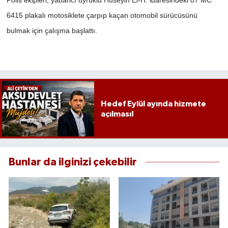
Polis ekipleri, yabancı uyruklu Hüseyin El-H. idaresindeki 07 MC
6415 plakalı motosiklete çarpıp kaçan otomobil sürücüsünü
bulmak için çalışma başlattı.
Hedef Eylül ayında hizmete
açılması!
Bunlar da ilginizi çekebilir