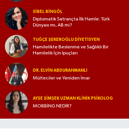
SIBEL BINGÖL
Diplomatik Satrançta İlk Hamle: Türk
Dünyası mı, AB mi?
TUĞÇE ŞEKEROĞLU DIYETISYEN
Hamilelikte Beslenme ve Sağlıklı Bir
Hamilelik İçin İpuçları
DR. ELVIN ABDURAHMANLI
Mülteciler ve Yeniden İmar
AYŞE ŞIMŞEK UZMAN KLINIK PSIKOLOG
MOBBİNG NEDİR?