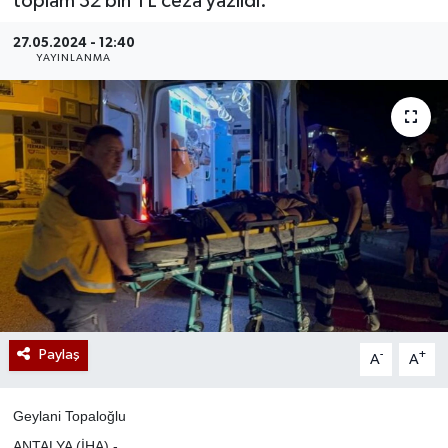
toplam 32 bin TL ceza yazıldı.
27.05.2024 - 12:40
YAYINLANMA
Paylaş
-
+
A
A
Geylani Topaloğlu
ANTALYA (İHA) -