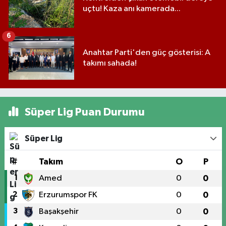
uçtu! Kaza anı kamerada...
6
Anahtar Parti'den güç gösterisi: A
takımı sahada!
Süper Lig Puan Durumu
Süper Lig
#
Takım
O
P
1
Amed
0
0
2
Erzurumspor FK
0
0
3
Başakşehir
0
0