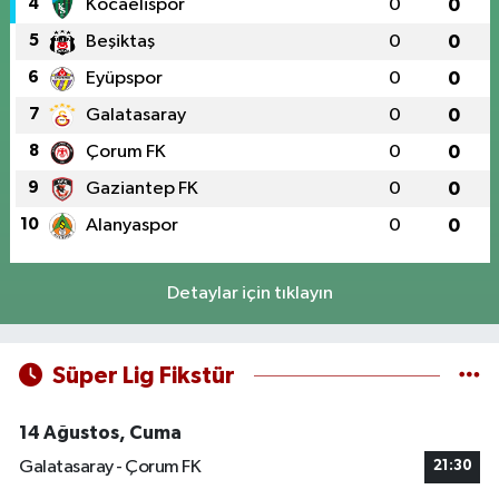
4
Kocaelispor
0
0
5
Beşiktaş
0
0
6
Eyüpspor
0
0
7
Galatasaray
0
0
8
Çorum FK
0
0
9
Gaziantep FK
0
0
10
Alanyaspor
0
0
Detaylar için tıklayın
Süper Lig Fikstür
14 Ağustos, Cuma
Galatasaray - Çorum FK
21:30