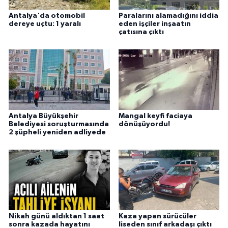
Antalya'da otomobil
Paralarını alamadığını iddia
dereye uçtu: 1 yaralı
eden işçiler inşaatın
çatısına çıktı
Antalya Büyükşehir
Mangal keyfi faciaya
Belediyesi soruşturmasında
dönüşüyordu!
2 şüpheli yeniden adliyede
Nikah günü aldıktan 1 saat
Kaza yapan sürücüler
sonra kazada hayatını
liseden sınıf arkadaşı çıktı