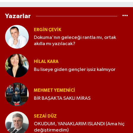
Yazarlar
ERGIN ÇEVİK
Dokuma'nın geleceği rantla mı, ortak
akılla mı yazılacak?
HILAL KARA
Bu liseye giden gençler işsiz kalmıyor
MEHMET YEMENICI
BİR BAŞAKTA SAKLI MİRAS
SEZAI DÜZ
OKUDUM, YANAKLARIM ISLANDI (Ama hiç
değiştirmedim)