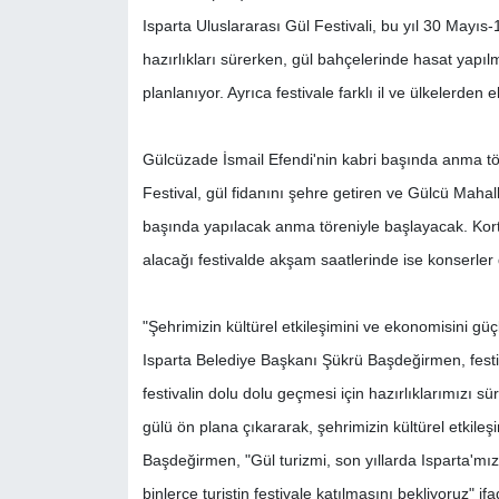
Isparta Uluslararası Gül Festivali, bu yıl 30 Mayıs-1
hazırlıkları sürerken, gül bahçelerinde hasat yapılm
planlanıyor. Ayrıca festivale farklı il ve ülkelerden 
Gülcüzade İsmail Efendi'nin kabri başında anma tö
Festival, gül fidanını şehre getiren ve Gülcü Mahal
başında yapılacak anma töreniyle başlayacak. Kortej
alacağı festivalde akşam saatlerinde ise konserler
"Şehrimizin kültürel etkileşimini ve ekonomisini gü
Isparta Belediye Başkanı Şükrü Başdeğirmen, festival
festivalin dolu dolu geçmesi için hazırlıklarımızı s
gülü ön plana çıkararak, şehrimizin kültürel etkile
Başdeğirmen, "Gül turizmi, son yıllarda Isparta'mız
binlerce turistin festivale katılmasını bekliyoruz" ifa