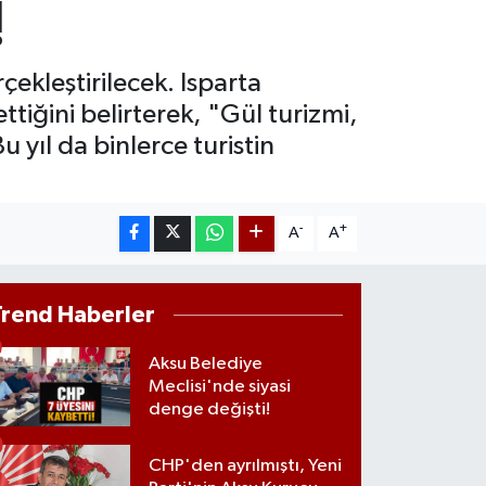
!
8.49
%2.12
T100
887
%64
çekleştirilecek. Isparta
ttiğini belirterek, "Gül turizmi,
 yıl da binlerce turistin
-
+
A
A
Trend Haberler
Aksu Belediye
Meclisi'nde siyasi
denge değişti!
CHP'den ayrılmıştı, Yeni