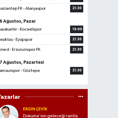
aziantep FK - Alanyaspor
21:30
6 Ağustos, Pazar
aşakşehir - Kocaelispor
19:00
eşiktaş - Eyüpspor
21:30
med - Erzurumspor FK
21:30
7 Ağustos, Pazartesi
amsunspor - Göztepe
21:30
Yazarlar
ERGIN ÇEVİK
Dokuma'nın geleceği rantla