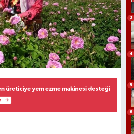
3
4
5
n üreticiye yem ezme makinesi desteği
e
6