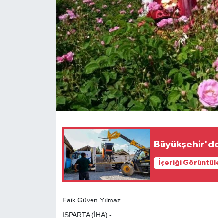
Büyükşehir'de
İçeriği Görüntül
Faik Güven Yılmaz
ISPARTA (İHA) -