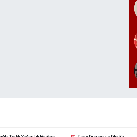
ğlu Trafik Yoğunluk Haritası
Puan Durumu ve Fikstür