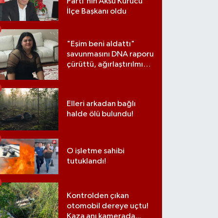
Parti'nin Aksu Kurucu
İlçe Başkanı oldu
"Eşim beni aldattı"
savunmasını DNA raporu
çürüttü, ağırlaştırılmış
müebbet cezası aldı
Elleri arkadan bağlı
halde ölü bulundu!
O işletme sahibi
tutuklandı!
Kontrolden çıkan
otomobil dereye uçtu!
Kaza anı kamerada...