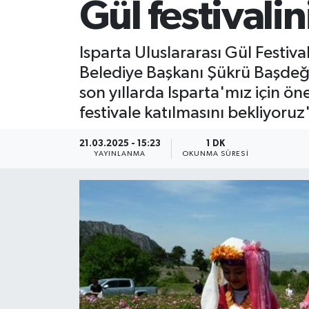
Gül festivalin
Isparta Uluslararası Gül Festiva
Belediye Başkanı Şükrü Başdeğirm
son yıllarda Isparta'mız için ön
festivale katılmasını bekliyoruz
21.03.2025 - 15:23
1 DK
YAYINLANMA
OKUNMA SÜRESI