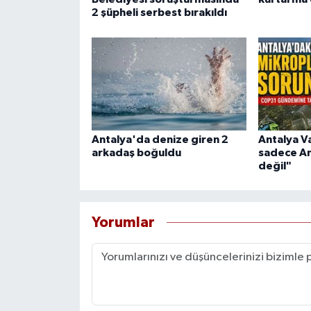
2 şüpheli serbest bırakıldı
Antalya'da denize giren 2
Antalya Va
arkadaş boğuldu
sadece An
değil"
Yorumlar