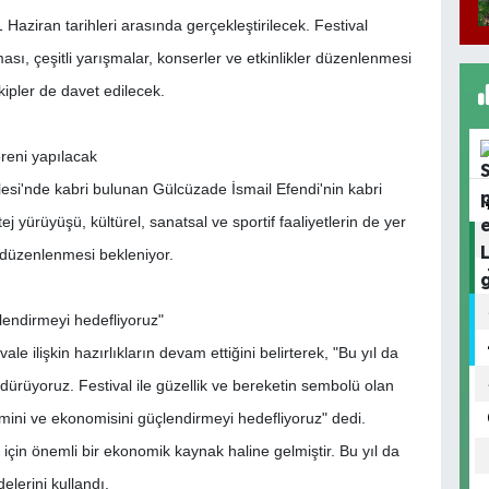
 Haziran tarihleri arasında gerçekleştirilecek. Festival
ası, çeşitli yarışmalar, konserler ve etkinlikler düzenlenmesi
ekipler de davet edilecek.
reni yapılacak
lesi'nde kabri bulunan Gülcüzade İsmail Efendi'nin kabri
 yürüyüşü, kültürel, sanatsal ve sportif faaliyetlerin de yer
 düzenlenmesi bekleniyor.
çlendirmeyi hedefliyoruz"
e ilişkin hazırlıkların devam ettiğini belirterek, "Bu yıl da
ürdürüyoruz. Festival ile güzellik ve bereketin sembolü olan
şimini ve ekonomisini güçlendirmeyi hedefliyoruz" dedi.
 için önemli bir ekonomik kaynak haline gelmiştir. Bu yıl da
delerini kullandı.