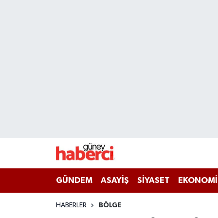
Beyoğlu Hava Durumu
Beyoğlu Trafik Yoğunluk Haritası
Süper Lig Puan Durumu ve Fikstür
Tüm Manşetler
Son Dakika Haberleri
Haber Arşivi
GÜNDEM
ASAYİŞ
SİYASET
EKONOMİ
HABERLER
BÖLGE