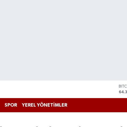
BIT
64.
DO
47,
EU
SPOR
YEREL YÖNETİMLER
55,
STE
64,
GRA