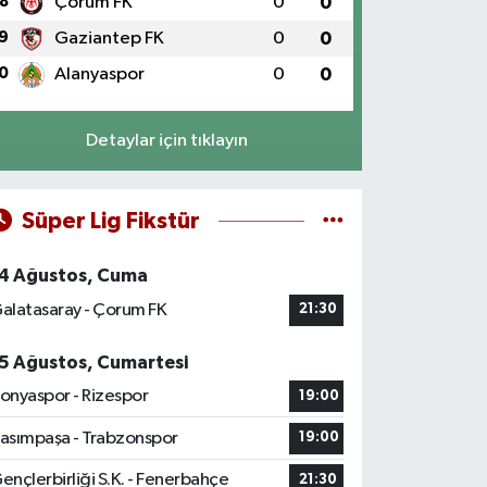
8
Çorum FK
0
0
9
Gaziantep FK
0
0
0
Alanyaspor
0
0
Detaylar için tıklayın
Süper Lig Fikstür
4 Ağustos, Cuma
alatasaray - Çorum FK
21:30
5 Ağustos, Cumartesi
onyaspor - Rizespor
19:00
asımpaşa - Trabzonspor
19:00
ençlerbirliği S.K. - Fenerbahçe
21:30