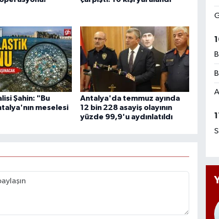
G
1
B
B
A
lisi Şahin: "Bu
Antalya'da temmuz ayında
talya'nın meselesi
12 bin 228 asayiş olayının
1
yüzde 99,9'u aydınlatıldı
S