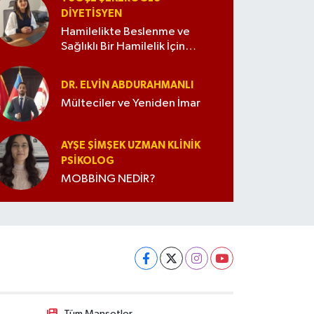
DIYETISYEN
Hamilelikte Beslenme ve
Sağlıklı Bir Hamilelik İçin
İpuçları
DR. ELVIN ABDURAHMANLI
Mülteciler ve Yeniden İmar
AYŞE ŞIMŞEK UZMAN KLINIK
PSIKOLOG
MOBBİNG NEDİR?
Tüm Manşetler