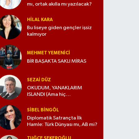
mı, ortak akılla mı yazılacak?
HILAL KARA
Bu liseye giden gençler işsiz
kalmıyor
MEHMET YEMENICI
BİR BAŞAKTA SAKLI MİRAS
SEZAI DÜZ
OKUDUM, YANAKLARIM
ISLANDI (Ama hiç
değiştirmedim)
SIBEL BINGÖL
Diplomatik Satrançta İlk
Hamle: Türk Dünyası mı, AB mi?
TUĞÇE ŞEKEROĞLU