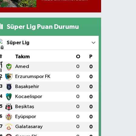
Süper Lig Puan Durumu
Süper Lig
#
Takım
O
P
1
Amed
0
0
2
Erzurumspor FK
0
0
3
Başakşehir
0
0
4
Kocaelispor
0
0
5
Beşiktaş
0
0
6
Eyüpspor
0
0
7
Galatasaray
0
0