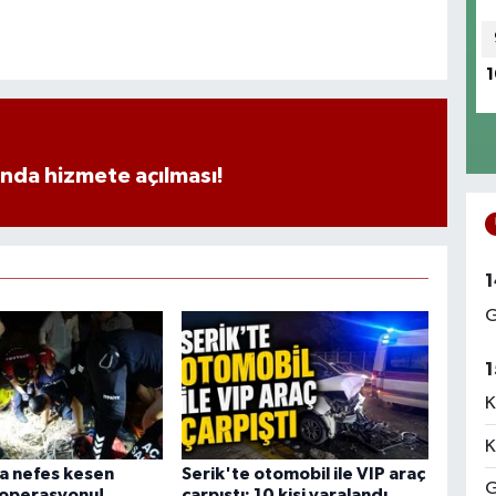
1
ında hizmete açılması!
1
G
1
K
K
a nefes kesen
Serik'te otomobil ile VIP araç
G
 operasyonu!
çarpıştı: 10 kişi yaralandı