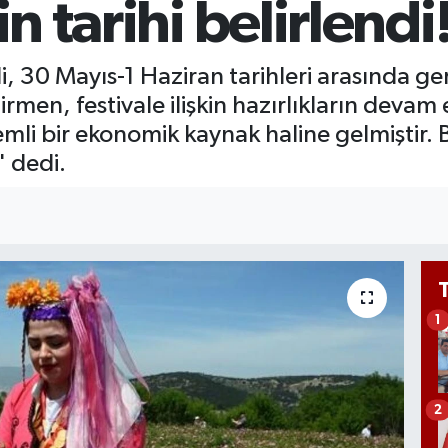
in tarihi belirlendi
661
BİS
13.
li, 30 Mayıs-1 Haziran tarihleri arasında ger
en, festivale ilişkin hazırlıkların devam e
emli bir ekonomik kaynak haline gelmiştir. Bu
" dedi.
1
2