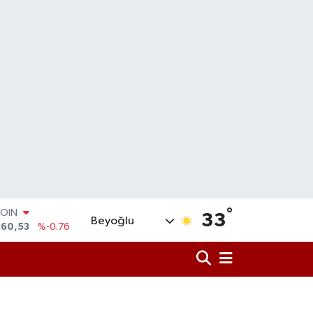
COIN
°
360,53
%-0.76
33
Beyoğlu
LAR
7069
%0.17
RO
0265
%0.01
RLİN
1897
%0.02
M ALTIN