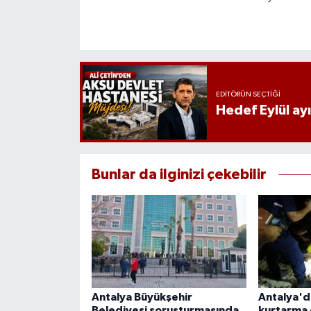
EDITÖRÜN SEÇTIĞI
Hedef Eylül ay
Bunlar da ilginizi çekebilir
Antalya Büyükşehir
Antalya'd
Belediyesi soruşturmasında
kurtarma