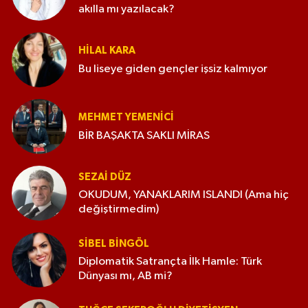
akılla mı yazılacak?
HILAL KARA
Bu liseye giden gençler işsiz kalmıyor
MEHMET YEMENICI
BİR BAŞAKTA SAKLI MİRAS
SEZAI DÜZ
OKUDUM, YANAKLARIM ISLANDI (Ama hiç
değiştirmedim)
SIBEL BINGÖL
Diplomatik Satrançta İlk Hamle: Türk
Dünyası mı, AB mi?