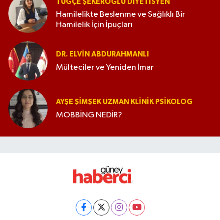
TUĞÇE ŞEKEROĞLU DIYETISYEN
Hamilelikte Beslenme ve Sağlıklı Bir
Hamilelik İçin İpuçları
DR. ELVIN ABDURAHMANLI
Mülteciler ve Yeniden İmar
AYŞE ŞIMŞEK UZMAN KLINIK PSIKOLOG
MOBBİNG NEDİR?