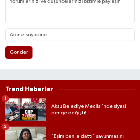
Gönder
Trend Haberler
1
Aksu Belediye Meclisi'nde siyasi
denge değişti!
2
"Eşim beni aldattı" savunmasını