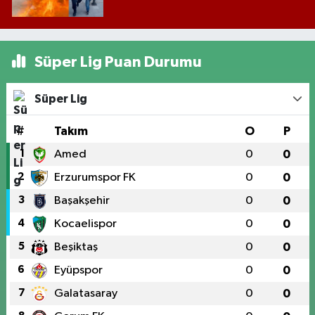
Süper Lig Puan Durumu
Süper Lig
#
Takım
O
P
1
Amed
0
0
2
Erzurumspor FK
0
0
3
Başakşehir
0
0
4
Kocaelispor
0
0
5
Beşiktaş
0
0
6
Eyüpspor
0
0
7
Galatasaray
0
0