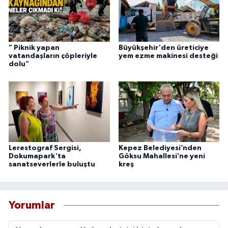
" Piknik yapan
Büyükşehir'den üreticiye
vatandaşların çöpleriyle
yem ezme makinesi desteği
dolu"
Lerestograf Sergisi,
Kepez Belediyesi’nden
Dokumapark'ta
Göksu Mahallesi’ne yeni
sanatseverlerle buluştu
kreş
Yorumlar