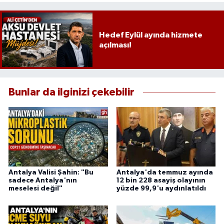
Hedef Eylül ayında hizmete
açılması!
Bunlar da ilginizi çekebilir
Antalya Valisi Şahin: "Bu
Antalya'da temmuz ayında
sadece Antalya'nın
12 bin 228 asayiş olayının
meselesi değil"
yüzde 99,9'u aydınlatıldı