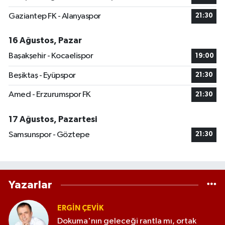
Gaziantep FK - Alanyaspor
21:30
16 Ağustos, Pazar
Başakşehir - Kocaelispor
19:00
Beşiktaş - Eyüpspor
21:30
Amed - Erzurumspor FK
21:30
17 Ağustos, Pazartesi
Samsunspor - Göztepe
21:30
Yazarlar
ERGIN ÇEVİK
Dokuma'nın geleceği rantla mı, ortak