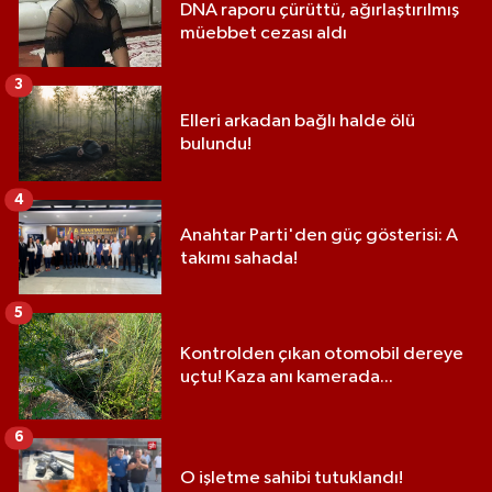
DNA raporu çürüttü, ağırlaştırılmış
müebbet cezası aldı
3
Elleri arkadan bağlı halde ölü
bulundu!
4
Anahtar Parti'den güç gösterisi: A
takımı sahada!
5
Kontrolden çıkan otomobil dereye
uçtu! Kaza anı kamerada...
6
O işletme sahibi tutuklandı!