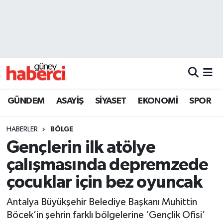
Beyoğlu Hava Durumu
Beyoğlu Trafik Yoğunluk Haritası
Süper Lig Puan Durumu ve Fikstür
GÜNDEM
ASAYİŞ
SİYASET
EKONOMİ
SPOR
Tüm Manşetler
HABERLER
BÖLGE
Son Dakika Haberleri
Gençlerin ilk atölye
çalışmasında depremzede
Haber Arşivi
çocuklar için bez oyuncak
Antalya Büyükşehir Belediye Başkanı Muhittin
Böcek’in şehrin farklı bölgelerine ‘Gençlik Ofisi’