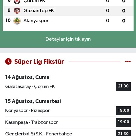
8
Çorum FK
0
0
9
Gaziantep FK
0
0
10
Alanyaspor
0
0
Detaylar için tıklayın
Süper Lig Fikstür
14 Ağustos, Cuma
Galatasaray - Çorum FK
21:30
15 Ağustos, Cumartesi
Konyaspor - Rizespor
19:00
Kasımpaşa - Trabzonspor
19:00
Gençlerbirliği S.K. - Fenerbahçe
21:30