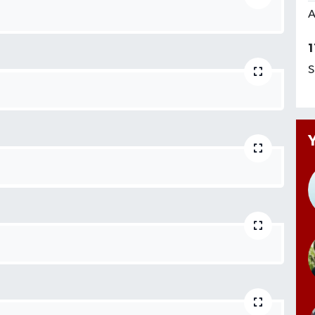
A
1
S