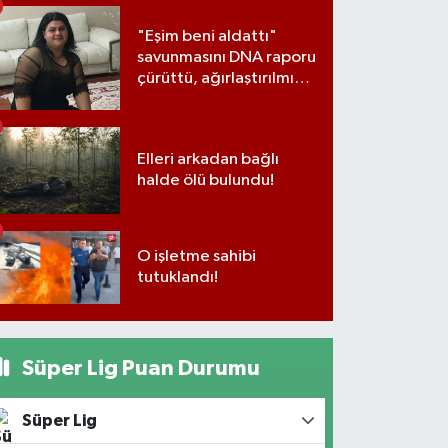
"Eşim beni aldattı"
savunmasını DNA raporu
çürüttü, ağırlaştırılmış
müebbet cezası aldı
Elleri arkadan bağlı
halde ölü bulundu!
O işletme sahibi
tutuklandı!
Süper Lig Puan Durumu
Süper Lig