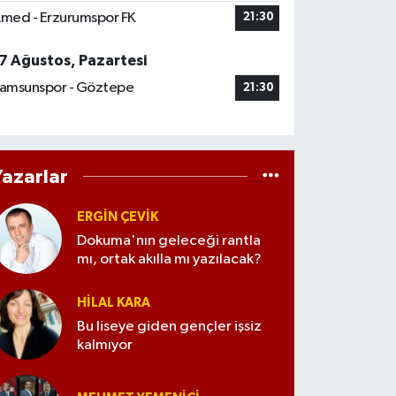
med - Erzurumspor FK
21:30
7 Ağustos, Pazartesi
amsunspor - Göztepe
21:30
Yazarlar
ERGIN ÇEVİK
Dokuma'nın geleceği rantla
mı, ortak akılla mı yazılacak?
HILAL KARA
Bu liseye giden gençler işsiz
kalmıyor