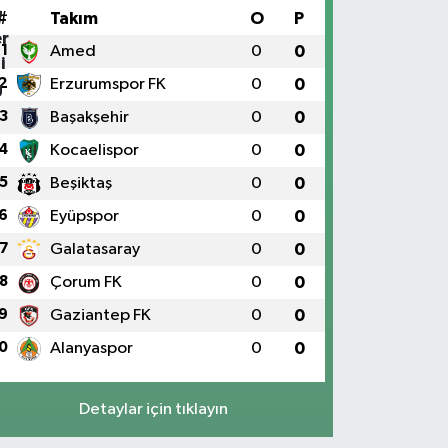
#
Takım
O
P
1
Amed
0
0
2
Erzurumspor FK
0
0
3
Başakşehir
0
0
4
Kocaelispor
0
0
5
Beşiktaş
0
0
6
Eyüpspor
0
0
7
Galatasaray
0
0
8
Çorum FK
0
0
9
Gaziantep FK
0
0
0
Alanyaspor
0
0
Detaylar için tıklayın