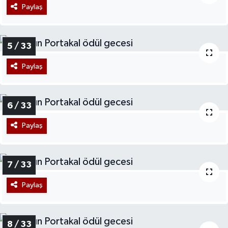
Paylaş
5 / 33
Paylaş
6 / 33
Paylaş
7 / 33
Paylaş
8 / 33