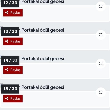
12 / 33
Paylaş
13 / 33
Paylaş
14 / 33
Paylaş
15 / 33
Paylaş