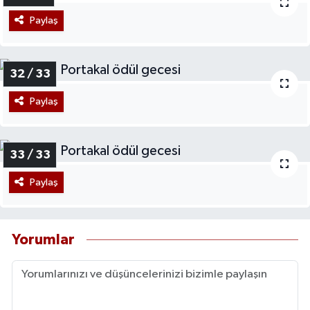
Paylaş
32 / 33
Paylaş
33 / 33
Paylaş
Yorumlar