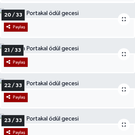
20 / 33
Paylaş
21 / 33
Paylaş
22 / 33
Paylaş
23 / 33
Paylaş