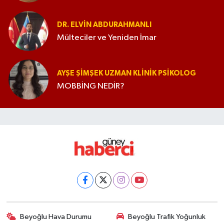
DR. ELVIN ABDURAHMANLI
Mülteciler ve Yeniden İmar
AYŞE ŞIMŞEK UZMAN KLINIK PSIKOLOG
MOBBİNG NEDİR?
Beyoğlu Hava Durumu
Beyoğlu Trafik Yoğunluk