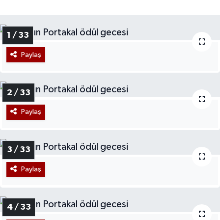
1 / 33
Paylaş
2 / 33
Paylaş
3 / 33
Paylaş
4 / 33