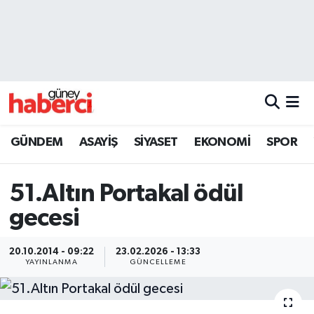
Beyoğlu Hava Durumu
Beyoğlu Trafik Yoğunluk Haritası
Süper Lig Puan Durumu ve Fikstür
GÜNDEM
ASAYİŞ
SİYASET
EKONOMİ
SPOR
Tüm Manşetler
51.Altın Portakal ödül
Son Dakika Haberleri
gecesi
Haber Arşivi
20.10.2014 - 09:22
23.02.2026 - 13:33
YAYINLANMA
GÜNCELLEME