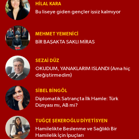
HILAL KARA
Bu liseye giden gençler işsiz kalmıyor
MEHMET YEMENICI
BİR BAŞAKTA SAKLI MİRAS
SEZAI DÜZ
OKUDUM, YANAKLARIM ISLANDI (Ama hiç
değiştirmedim)
SIBEL BINGÖL
Diplomatik Satrançta İlk Hamle: Türk
Dünyası mı, AB mi?
TUĞÇE ŞEKEROĞLU DIYETISYEN
Hamilelikte Beslenme ve Sağlıklı Bir
Hamilelik İçin İpuçları