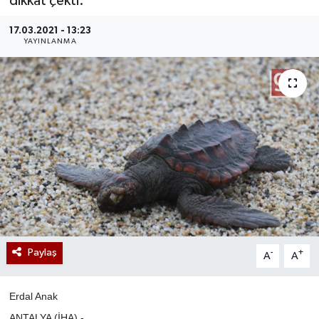
dikkat çekti.
17.03.2021 - 13:23
YAYINLANMA
Paylaş
-
+
A
A
Erdal Anak
ANTALYA (İHA) -