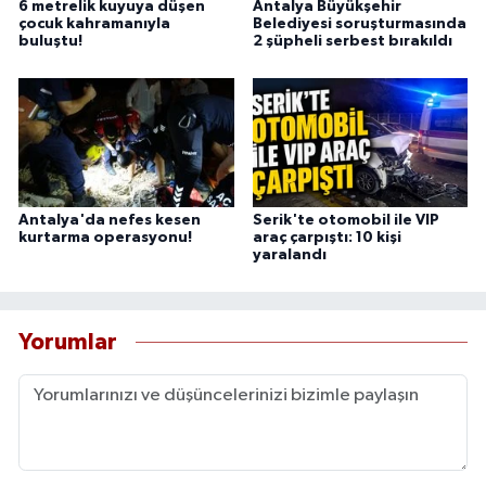
6 metrelik kuyuya düşen
Antalya Büyükşehir
çocuk kahramanıyla
Belediyesi soruşturmasında
buluştu!
2 şüpheli serbest bırakıldı
Antalya'da nefes kesen
Serik'te otomobil ile VIP
kurtarma operasyonu!
araç çarpıştı: 10 kişi
yaralandı
Yorumlar