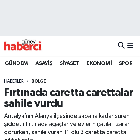
Beyoğlu Hava Durumu
Beyoğlu Trafik Yoğunluk Haritası
Süper Lig Puan Durumu ve Fikstür
GÜNDEM
ASAYİŞ
SİYASET
EKONOMİ
SPOR
Tüm Manşetler
HABERLER
BÖLGE
Son Dakika Haberleri
Fırtınada caretta carettalar
sahile vurdu
Haber Arşivi
Antalya’nın Alanya ilçesinde sabaha kadar süren
şiddetli fırtınada ağaçlar ve evlerin çatıları zarar
görürken, sahile vuran 1’i ölü 3 caretta caretta