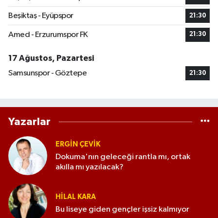
Beşiktaş - Eyüpspor
21:30
Amed - Erzurumspor FK
21:30
17 Ağustos, Pazartesi
Samsunspor - Göztepe
21:30
Yazarlar
ERGIN ÇEVİK
Dokuma'nın geleceği rantla mı, ortak
akılla mı yazılacak?
HILAL KARA
Bu liseye giden gençler işsiz kalmıyor