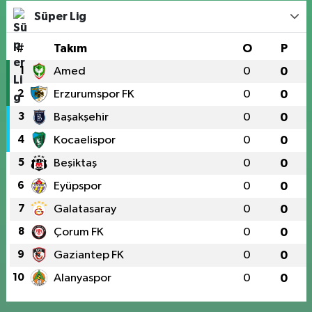
Süper Lig
#
Takım
O
P
1
Amed
0
0
2
Erzurumspor FK
0
0
3
Başakşehir
0
0
4
Kocaelispor
0
0
5
Beşiktaş
0
0
6
Eyüpspor
0
0
7
Galatasaray
0
0
8
Çorum FK
0
0
9
Gaziantep FK
0
0
10
Alanyaspor
0
0