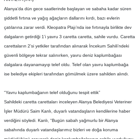
Alanya’da dün gece saatlerinde başlayan ve sabaha kadar süren
şiddetli fırtına ve yağış ağaçların dallarını kırdı, bazı evlerin
çatılarına zarar verdi. Kleopatra Plajı’nda ise fırtınayla birlikte dev
dalgaların getirdiği 1’i yavru 3 caretta caretta, sahile vurdu. Caretta
carettaların 2’si yetkiler tarafından alınarak İncekum Sahili’ndeki
güvenli bölgeye tekrar salınırken, yavru deniz kaplumbağası
dalgalara dayanamayıp telef oldu. Telef olan yavru kaplumbağa
ise belediye ekipleri tarafından gömülmek üzere sahilden alındı.
“Yavru kaplumbağanın telef olduğunu tespit ettik”
Sahildeki caretta carettaları inceleyen Alanya Belediyesi Veteriner
İşler Müdürü Saim Kanlı, duyarlı vatandaşların kendilerine haber
verdiğini söyledi. Kanlı, “Bugün sabah yağmurlu bir Alanya
sabahında duyarlı vatandaşlarımız bizleri ve doğa koruma