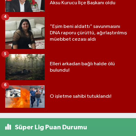
Aksu Kurucu İlçe Başkanı oldu
4
"Eşim beni aldattı" savunmasını
DNA raporu çürüttü, ağırlaştırılmış
müebbet cezası aldı
5
Elleri arkadan bağlı halde ölü
bulundu!
6
O işletme sahibi tutuklandı!
Süper Lig Puan Durumu