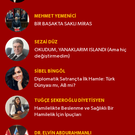
MEHMET YEMENICI
BİR BAŞAKTA SAKLI MİRAS
SEZAI DÜZ
OKUDUM, YANAKLARIM ISLANDI (Ama hiç
değiştirmedim)
SIBEL BINGÖL
Diplomatik Satrançta İlk Hamle: Türk
Dünyası mı, AB mi?
TUĞÇE ŞEKEROĞLU DIYETISYEN
Hamilelikte Beslenme ve Sağlıklı Bir
Hamilelik İçin İpuçları
DR. ELVIN ABDURAHMANLI