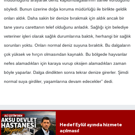
müdürlüğünü arayarak deniz kaplumbağalarının sahile vurduğunu
söyledi. Bunun üzerine doğa koruma müdürlüğü ile birlikte geldik
onları aldık. Daha sakin bir denize bırakmak için aldık ancak bir
tane yavru carettanın telef olduğunu anladık. Sağlığı için belediye
veteriner işleri olarak sağlık durumlarına baktık, herhangi bir sağlık
sorunları yoktu. Onları normal deniz suyuna bıraktık. Bu dalgaların
çok yüksek ve hırçın olmasından kaynaklı. Bu bölgede hayvanlar
nefes alamadıkları için karaya vurup oksijen alamadıkları zaman
böyle yaparlar. Dalga dindikten sonra tekrar denize girerler. Şimdi
normal suya girdiler, yaşamlarına devam edecekler” dedi.
Hedef Eylül ayında hizmete
açılması!