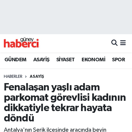
Beyoğlu Hava Durumu
Beyoğlu Trafik Yoğunluk Haritası
Süper Lig Puan Durumu ve Fikstür
GÜNDEM
ASAYİŞ
SİYASET
EKONOMİ
SPOR
Tüm Manşetler
HABERLER
ASAYİŞ
Son Dakika Haberleri
Fenalaşan yaşlı adam
parkomat görevlisi kadının
Haber Arşivi
dikkatiyle tekrar hayata
döndü
Antalya'nın Serik ilçesinde aracında beyin