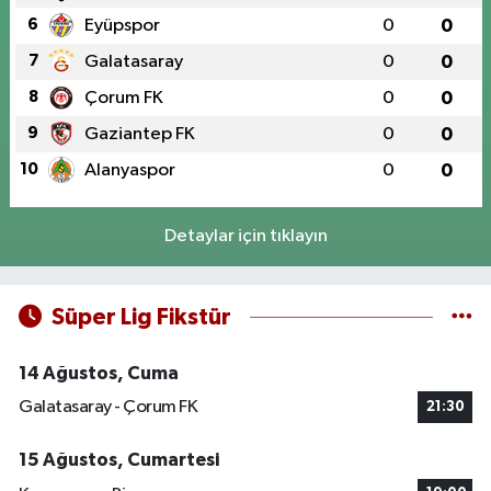
6
Eyüpspor
0
0
7
Galatasaray
0
0
8
Çorum FK
0
0
9
Gaziantep FK
0
0
10
Alanyaspor
0
0
Detaylar için tıklayın
Süper Lig Fikstür
14 Ağustos, Cuma
Galatasaray - Çorum FK
21:30
15 Ağustos, Cumartesi