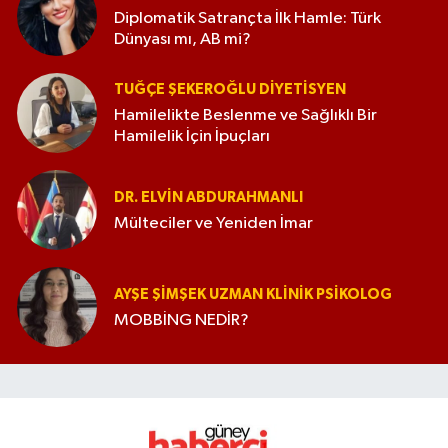
Diplomatik Satrançta İlk Hamle: Türk
Dünyası mı, AB mi?
TUĞÇE ŞEKEROĞLU DIYETISYEN
Hamilelikte Beslenme ve Sağlıklı Bir
Hamilelik İçin İpuçları
DR. ELVIN ABDURAHMANLI
Mülteciler ve Yeniden İmar
AYŞE ŞIMŞEK UZMAN KLINIK PSIKOLOG
MOBBİNG NEDİR?