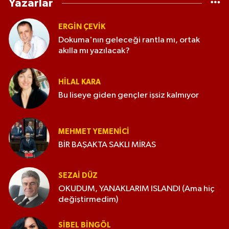
Yazarlar
ERGIN ÇEVİK
Dokuma'nın geleceği rantla mı, ortak
akılla mı yazılacak?
HILAL KARA
Bu liseye giden gençler işsiz kalmıyor
MEHMET YEMENICI
BİR BAŞAKTA SAKLI MİRAS
SEZAI DÜZ
OKUDUM, YANAKLARIM ISLANDI (Ama hiç
değiştirmedim)
SIBEL BINGÖL