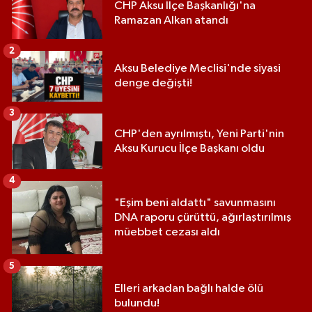
CHP Aksu İlçe Başkanlığı'na
Ramazan Alkan atandı
2
Aksu Belediye Meclisi'nde siyasi
denge değişti!
3
CHP'den ayrılmıştı, Yeni Parti'nin
Aksu Kurucu İlçe Başkanı oldu
4
"Eşim beni aldattı" savunmasını
DNA raporu çürüttü, ağırlaştırılmış
müebbet cezası aldı
5
Elleri arkadan bağlı halde ölü
bulundu!