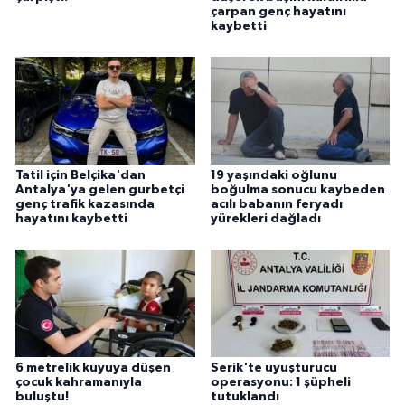
çarpan genç hayatını
kaybetti
Tatil için Belçika'dan
19 yaşındaki oğlunu
Antalya'ya gelen gurbetçi
boğulma sonucu kaybeden
genç trafik kazasında
acılı babanın feryadı
hayatını kaybetti
yürekleri dağladı
6 metrelik kuyuya düşen
Serik'te uyuşturucu
çocuk kahramanıyla
operasyonu: 1 şüpheli
buluştu!
tutuklandı