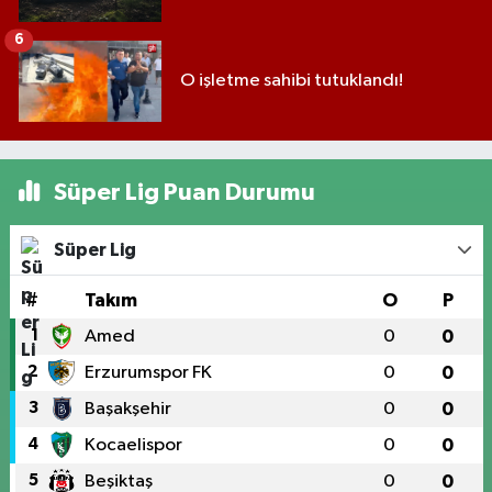
6
O işletme sahibi tutuklandı!
Süper Lig Puan Durumu
Süper Lig
#
Takım
O
P
1
Amed
0
0
2
Erzurumspor FK
0
0
3
Başakşehir
0
0
4
Kocaelispor
0
0
5
Beşiktaş
0
0