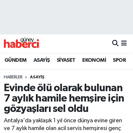
Beyoğlu Hava Durumu
Beyoğlu Trafik Yoğunluk Haritası
Süper Lig Puan Durumu ve Fikstür
GÜNDEM
ASAYİŞ
SİYASET
EKONOMİ
SPOR
Tüm Manşetler
HABERLER
ASAYİŞ
Son Dakika Haberleri
Evinde ölü olarak bulunan
7 aylık hamile hemşire için
Haber Arşivi
gözyaşları sel oldu
Antalya'da yaklaşık 1 yıl önce dünya evine giren
ve 7 aylık hamile olan acil servis hemşiresi genç