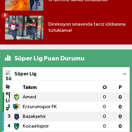
6
Direksiyon sınavında taciz iddiasına
tutuklama!
Süper Lig Puan Durumu
Süper Lig
#
Takım
O
P
1
Amed
0
0
2
Erzurumspor FK
0
0
3
Başakşehir
0
0
4
Kocaelispor
0
0