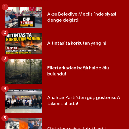
1
Aksu Belediye Meclisi'nde siyasi
denge değişti!
2
Altıntaş’ta korkutan yangın!
3
Elleri arkadan bağlı halde ölü
bulundu!
4
Anahtar Parti'den güç gösterisi: A
takımı sahada!
5
O işletme sahibi tutuklandı!