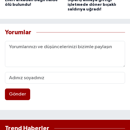
ölü bulundu!
işletmede döner bıçaklı
saldırıya uğradı!
Yorumlar
Gönder
Trend Haberler