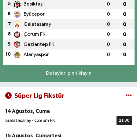
5
Beşiktaş
0
0
6
Eyüpspor
0
0
7
Galatasaray
0
0
8
Çorum FK
0
0
9
Gaziantep FK
0
0
10
Alanyaspor
0
0
Detaylar için tıklayın
Süper Lig Fikstür
14 Ağustos, Cuma
Galatasaray - Çorum FK
21:30
15 Ağustos, Cumartesi