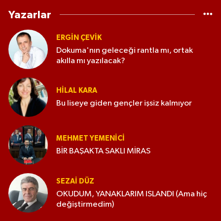
Yazarlar
ERGIN ÇEVİK
Dokuma'nın geleceği rantla mı, ortak
akılla mı yazılacak?
HILAL KARA
Bu liseye giden gençler işsiz kalmıyor
MEHMET YEMENICI
BİR BAŞAKTA SAKLI MİRAS
SEZAI DÜZ
OKUDUM, YANAKLARIM ISLANDI (Ama hiç
değiştirmedim)