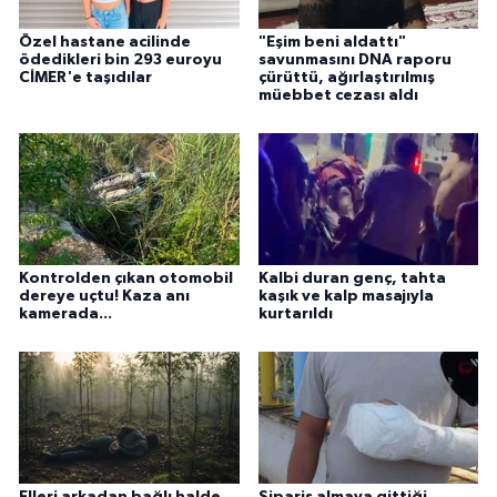
Özel hastane acilinde
"Eşim beni aldattı"
ödedikleri bin 293 euroyu
savunmasını DNA raporu
CİMER'e taşıdılar
çürüttü, ağırlaştırılmış
müebbet cezası aldı
Kontrolden çıkan otomobil
Kalbi duran genç, tahta
dereye uçtu! Kaza anı
kaşık ve kalp masajıyla
kamerada...
kurtarıldı
Elleri arkadan bağlı halde
Sipariş almaya gittiği