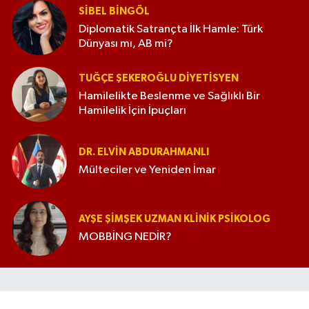
SIBEL BINGÖL
Diplomatik Satrançta İlk Hamle: Türk
Dünyası mı, AB mi?
TUĞÇE ŞEKEROĞLU DIYETISYEN
Hamilelikte Beslenme ve Sağlıklı Bir
Hamilelik İçin İpuçları
DR. ELVIN ABDURAHMANLI
Mülteciler ve Yeniden İmar
AYŞE ŞIMŞEK UZMAN KLINIK PSIKOLOG
MOBBİNG NEDİR?