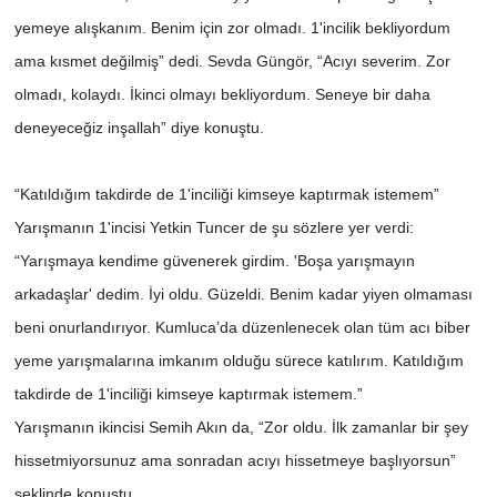
yemeye alışkanım. Benim için zor olmadı. 1'incilik bekliyordum
ama kısmet değilmiş” dedi. Sevda Güngör, “Acıyı severim. Zor
olmadı, kolaydı. İkinci olmayı bekliyordum. Seneye bir daha
deneyeceğiz inşallah” diye konuştu.
“Katıldığım takdirde de 1'inciliği kimseye kaptırmak istemem”
Yarışmanın 1'incisi Yetkin Tuncer de şu sözlere yer verdi:
“Yarışmaya kendime güvenerek girdim. 'Boşa yarışmayın
arkadaşlar' dedim. İyi oldu. Güzeldi. Benim kadar yiyen olmaması
beni onurlandırıyor. Kumluca’da düzenlenecek olan tüm acı biber
yeme yarışmalarına imkanım olduğu sürece katılırım. Katıldığım
takdirde de 1'inciliği kimseye kaptırmak istemem.”
Yarışmanın ikincisi Semih Akın da, “Zor oldu. İlk zamanlar bir şey
hissetmiyorsunuz ama sonradan acıyı hissetmeye başlıyorsun”
şeklinde konuştu.