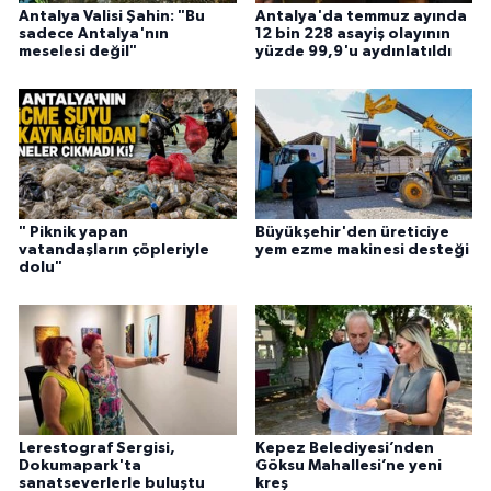
Antalya Valisi Şahin: "Bu
Antalya'da temmuz ayında
sadece Antalya'nın
12 bin 228 asayiş olayının
meselesi değil"
yüzde 99,9'u aydınlatıldı
" Piknik yapan
Büyükşehir'den üreticiye
vatandaşların çöpleriyle
yem ezme makinesi desteği
dolu"
Lerestograf Sergisi,
Kepez Belediyesi’nden
Dokumapark'ta
Göksu Mahallesi’ne yeni
sanatseverlerle buluştu
kreş