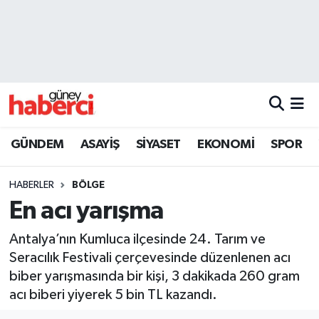
Beyoğlu Hava Durumu
Beyoğlu Trafik Yoğunluk Haritası
Süper Lig Puan Durumu ve Fikstür
GÜNDEM
ASAYİŞ
SİYASET
EKONOMİ
SPOR
Tüm Manşetler
HABERLER
BÖLGE
Son Dakika Haberleri
En acı yarışma
Haber Arşivi
Antalya’nın Kumluca ilçesinde 24. Tarım ve
Seracılık Festivali çerçevesinde düzenlenen acı
biber yarışmasında bir kişi, 3 dakikada 260 gram
acı biberi yiyerek 5 bin TL kazandı.