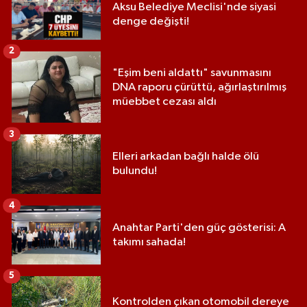
Aksu Belediye Meclisi'nde siyasi
denge değişti!
2
"Eşim beni aldattı" savunmasını
DNA raporu çürüttü, ağırlaştırılmış
müebbet cezası aldı
3
Elleri arkadan bağlı halde ölü
bulundu!
4
Anahtar Parti'den güç gösterisi: A
takımı sahada!
5
Kontrolden çıkan otomobil dereye