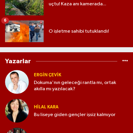
uçtu! Kaza anı kamerada...
6
O işletme sahibi tutuklandı!
Yazarlar
ERGIN ÇEVİK
Dokuma'nın geleceği rantla mı, ortak
akılla mı yazılacak?
HILAL KARA
Bu liseye giden gençler işsiz kalmıyor