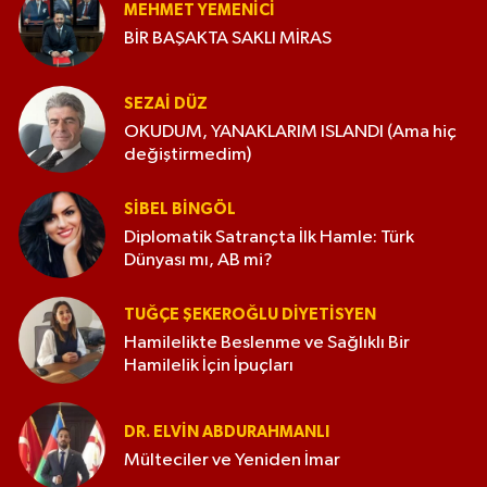
MEHMET YEMENICI
BİR BAŞAKTA SAKLI MİRAS
SEZAI DÜZ
OKUDUM, YANAKLARIM ISLANDI (Ama hiç
değiştirmedim)
SIBEL BINGÖL
Diplomatik Satrançta İlk Hamle: Türk
Dünyası mı, AB mi?
TUĞÇE ŞEKEROĞLU DIYETISYEN
Hamilelikte Beslenme ve Sağlıklı Bir
Hamilelik İçin İpuçları
DR. ELVIN ABDURAHMANLI
Mülteciler ve Yeniden İmar