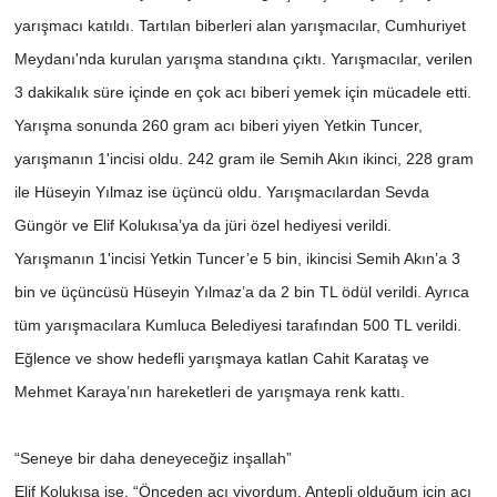
yarışmacı katıldı. Tartılan biberleri alan yarışmacılar, Cumhuriyet
Meydanı'nda kurulan yarışma standına çıktı. Yarışmacılar, verilen
3 dakikalık süre içinde en çok acı biberi yemek için mücadele etti.
Yarışma sonunda 260 gram acı biberi yiyen Yetkin Tuncer,
yarışmanın 1'incisi oldu. 242 gram ile Semih Akın ikinci, 228 gram
ile Hüseyin Yılmaz ise üçüncü oldu. Yarışmacılardan Sevda
Güngör ve Elif Kolukısa’ya da jüri özel hediyesi verildi.
Yarışmanın 1'incisi Yetkin Tuncer’e 5 bin, ikincisi Semih Akın’a 3
bin ve üçüncüsü Hüseyin Yılmaz’a da 2 bin TL ödül verildi. Ayrıca
tüm yarışmacılara Kumluca Belediyesi tarafından 500 TL verildi.
Eğlence ve show hedefli yarışmaya katlan Cahit Karataş ve
Mehmet Karaya’nın hareketleri de yarışmaya renk kattı.
“Seneye bir daha deneyeceğiz inşallah”
Elif Kolukısa ise, “Önceden acı yiyordum. Antepli olduğum için acı