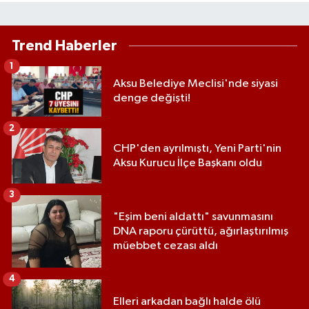
Trend Haberler
1
Aksu Belediye Meclisi'nde siyasi
denge değişti!
2
CHP'den ayrılmıştı, Yeni Parti'nin
Aksu Kurucu İlçe Başkanı oldu
3
"Eşim beni aldattı" savunmasını
DNA raporu çürüttü, ağırlaştırılmış
müebbet cezası aldı
4
Elleri arkadan bağlı halde ölü