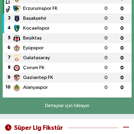
2
Erzurumspor FK
0
0
3
Başakşehir
0
0
4
Kocaelispor
0
0
5
Beşiktaş
0
0
6
Eyüpspor
0
0
7
Galatasaray
0
0
8
Çorum FK
0
0
9
Gaziantep FK
0
0
10
Alanyaspor
0
0
Detaylar için tıklayın
Süper Lig Fikstür