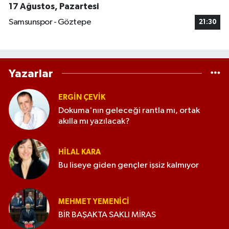
17 Ağustos, Pazartesi
Samsunspor - Göztepe
21:30
Yazarlar
ERGIN ÇEVİK
Dokuma'nın geleceği rantla mı, ortak
akılla mı yazılacak?
HILAL KARA
Bu liseye giden gençler işsiz kalmıyor
MEHMET YEMENICI
BİR BAŞAKTA SAKLI MİRAS