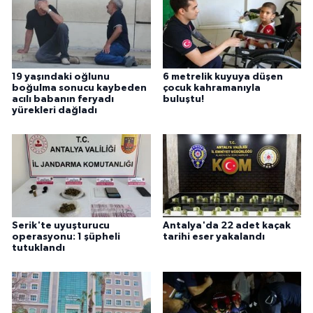
19 yaşındaki oğlunu
6 metrelik kuyuya düşen
boğulma sonucu kaybeden
çocuk kahramanıyla
acılı babanın feryadı
buluştu!
yürekleri dağladı
Serik'te uyuşturucu
Antalya'da 22 adet kaçak
operasyonu: 1 şüpheli
tarihi eser yakalandı
tutuklandı