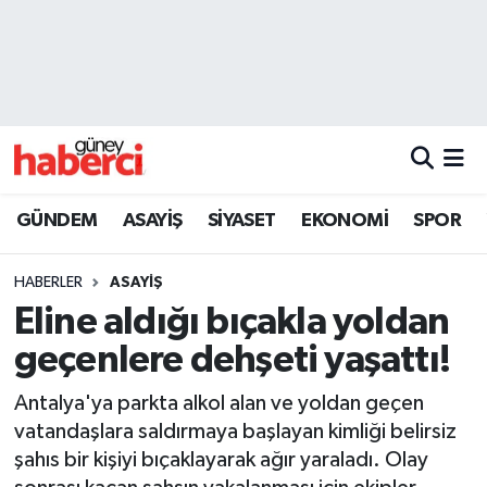
Beyoğlu Hava Durumu
Beyoğlu Trafik Yoğunluk Haritası
Süper Lig Puan Durumu ve Fikstür
GÜNDEM
ASAYİŞ
SİYASET
EKONOMİ
SPOR
Tüm Manşetler
HABERLER
ASAYİŞ
Son Dakika Haberleri
Eline aldığı bıçakla yoldan
geçenlere dehşeti yaşattı!
Haber Arşivi
Antalya'ya parkta alkol alan ve yoldan geçen
vatandaşlara saldırmaya başlayan kimliği belirsiz
şahıs bir kişiyi bıçaklayarak ağır yaraladı. Olay