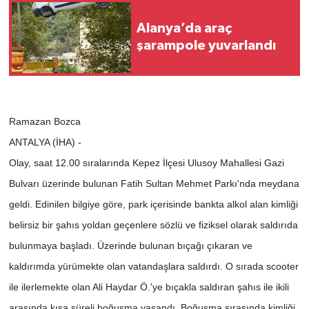
Alanya’da araç
şarampole yuvarlandı
Ramazan Bozca
ANTALYA (İHA) -
Olay, saat 12.00 sıralarında Kepez İlçesi Ulusoy Mahallesi Gazi
Bulvarı üzerinde bulunan Fatih Sultan Mehmet Parkı'nda meydana
geldi. Edinilen bilgiye göre, park içerisinde bankta alkol alan kimliği
belirsiz bir şahıs yoldan geçenlere sözlü ve fiziksel olarak saldırıda
bulunmaya başladı. Üzerinde bulunan bıçağı çıkaran ve
kaldırımda yürümekte olan vatandaşlara saldırdı. O sırada scooter
ile ilerlemekte olan Ali Haydar Ö.'ye bıçakla saldıran şahıs ile ikili
arasında kısa süreli boğuşma yaşandı. Boğuşma sırasında kimliği