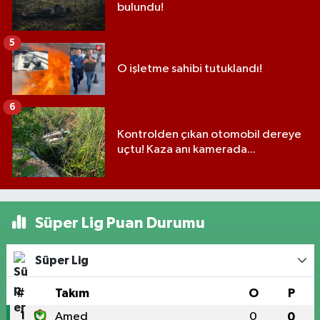
bulundu!
5
O işletme sahibi tutuklandı!
6
Kontrolden çıkan otomobil dereye
uçtu! Kaza anı kamerada...
Süper Lig Puan Durumu
Süper Lig
#
Takım
O
P
1
Amed
0
0