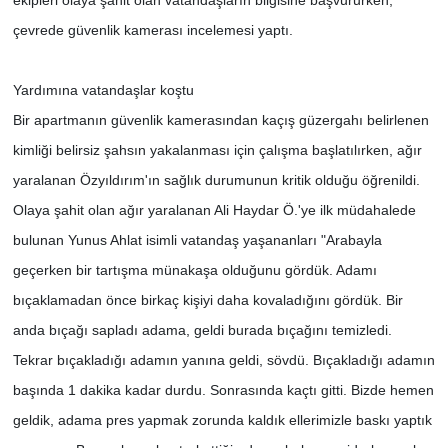
ekipleri olaya şahit olan vatandaşların bilgisine başvururken,
çevrede güvenlik kamerası incelemesi yaptı.
Yardımına vatandaşlar koştu
Bir apartmanın güvenlik kamerasından kaçış güzergahı belirlenen
kimliği belirsiz şahsın yakalanması için çalışma başlatılırken, ağır
yaralanan Özyıldırım'ın sağlık durumunun kritik olduğu öğrenildi.
Olaya şahit olan ağır yaralanan Ali Haydar Ö.'ye ilk müdahalede
bulunan Yunus Ahlat isimli vatandaş yaşananları "Arabayla
geçerken bir tartışma münakaşa olduğunu gördük. Adamı
bıçaklamadan önce birkaç kişiyi daha kovaladığını gördük. Bir
anda bıçağı sapladı adama, geldi burada bıçağını temizledi.
Tekrar bıçakladığı adamın yanına geldi, sövdü. Bıçakladığı adamın
başında 1 dakika kadar durdu. Sonrasında kaçtı gitti. Bizde hemen
geldik, adama pres yapmak zorunda kaldık ellerimizle baskı yaptık