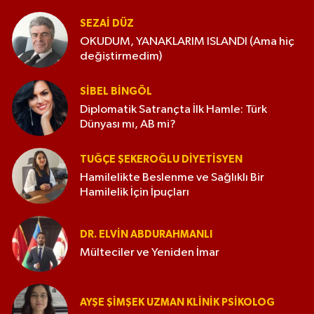
SEZAI DÜZ
OKUDUM, YANAKLARIM ISLANDI (Ama hiç
değiştirmedim)
SIBEL BINGÖL
Diplomatik Satrançta İlk Hamle: Türk
Dünyası mı, AB mi?
TUĞÇE ŞEKEROĞLU DIYETISYEN
Hamilelikte Beslenme ve Sağlıklı Bir
Hamilelik İçin İpuçları
DR. ELVIN ABDURAHMANLI
Mülteciler ve Yeniden İmar
AYŞE ŞIMŞEK UZMAN KLINIK PSIKOLOG