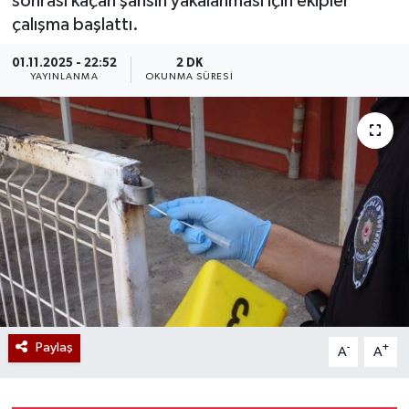
sonrası kaçan şahsın yakalanması için ekipler
çalışma başlattı.
01.11.2025 - 22:52
2 DK
YAYINLANMA
OKUNMA SÜRESI
Paylaş
-
+
A
A