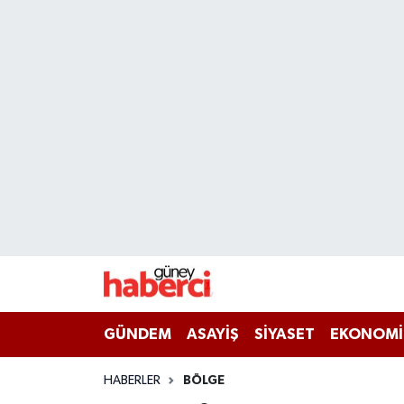
Beyoğlu Hava Durumu
Beyoğlu Trafik Yoğunluk Haritası
Süper Lig Puan Durumu ve Fikstür
Tüm Manşetler
Son Dakika Haberleri
Haber Arşivi
GÜNDEM
ASAYİŞ
SİYASET
EKONOMİ
HABERLER
BÖLGE