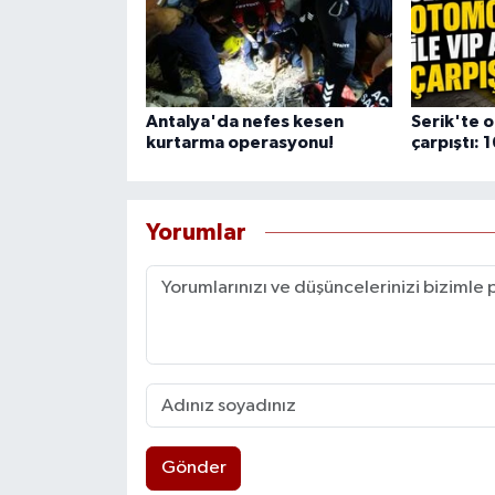
Antalya'da nefes kesen
Serik'te o
kurtarma operasyonu!
çarpıştı: 1
Yorumlar
Gönder