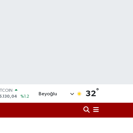
ITCOIN
5.130,04
%1.2
°
32
Beyoğlu
OLAR
7,7106
%0.17
URO
5,1652
%0.27
TERLİN
4,4046
%0.35
RAM ALTIN