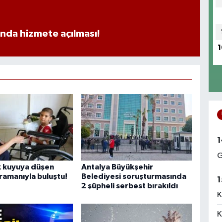
ında hizmete açılması!
1
1
G
k kuyuya düşen
Antalya Büyükşehir
ramanıyla buluştu!
Belediyesi soruşturmasında
1
2 şüpheli serbest bırakıldı
K
K