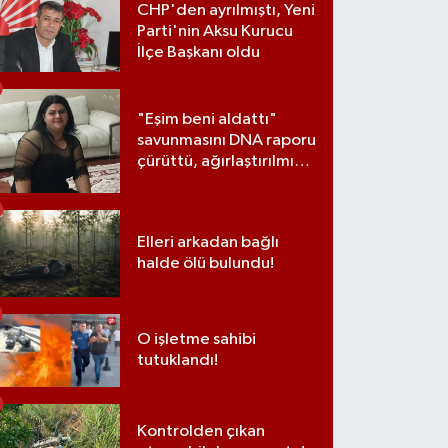
CHP'den ayrılmıştı, Yeni
Parti'nin Aksu Kurucu
İlçe Başkanı oldu
"Eşim beni aldattı"
savunmasını DNA raporu
çürüttü, ağırlaştırılmış
müebbet cezası aldı
Elleri arkadan bağlı
halde ölü bulundu!
O işletme sahibi
tutuklandı!
Kontrolden çıkan