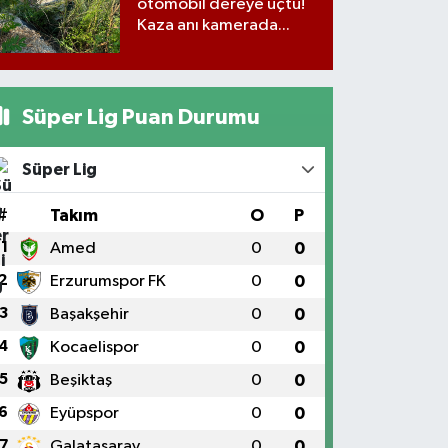
otomobil dereye uçtu!
Kaza anı kamerada...
Süper Lig Puan Durumu
Süper Lig
#
Takım
O
P
1
Amed
0
0
2
Erzurumspor FK
0
0
3
Başakşehir
0
0
4
Kocaelispor
0
0
5
Beşiktaş
0
0
6
Eyüpspor
0
0
7
Galatasaray
0
0