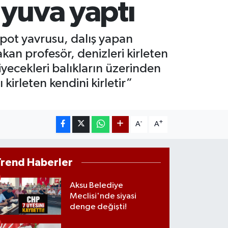
 yuva yaptı
618.49
%2.12
İST100
3.773
%-19
apot yavrusu, dalış yapan
kan profesör, denizleri kirleten
iyecekleri balıkların üzerinden
kirleten kendini kirletir”
-
+
A
A
Trend Haberler
Aksu Belediye
Meclisi'nde siyasi
denge değişti!