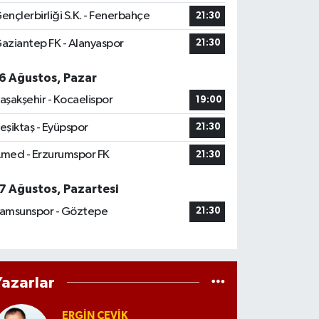
ençlerbirliği S.K. - Fenerbahçe
21:30
aziantep FK - Alanyaspor
21:30
6 Ağustos, Pazar
aşakşehir - Kocaelispor
19:00
eşiktaş - Eyüpspor
21:30
med - Erzurumspor FK
21:30
7 Ağustos, Pazartesi
amsunspor - Göztepe
21:30
Yazarlar
ERGIN ÇEVİK