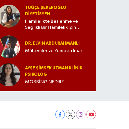
TUĞÇE ŞEKEROĞLU
DIYETISYEN
Hamilelikte Beslenme ve
Sağlıklı Bir Hamilelik İçin
İpuçları
DR. ELVIN ABDURAHMANLI
Mülteciler ve Yeniden İmar
AYŞE ŞIMŞEK UZMAN KLINIK
PSIKOLOG
MOBBİNG NEDİR?