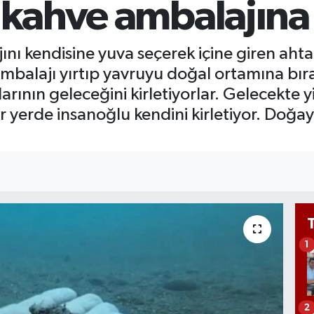
 kahve ambalajına
6
B
1
nı kendisine yuva seçerek içine giren aht
Ambalajı yırtıp yavruyu doğal ortamına bıra
rının geleceğini kirletiyorlar. Gelecekte y
 yerde insanoğlu kendini kirletiyor. Doğayı 
1
2