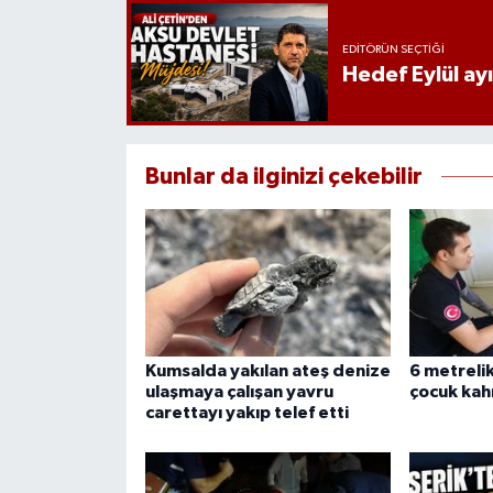
EDITÖRÜN SEÇTIĞI
Hedef Eylül ay
Bunlar da ilginizi çekebilir
Kumsalda yakılan ateş denize
6 metreli
ulaşmaya çalışan yavru
çocuk kah
carettayı yakıp telef etti