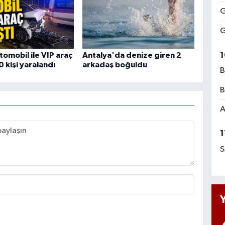
G
G
1
tomobil ile VIP araç
Antalya'da denize giren 2
0 kişi yaralandı
arkadaş boğuldu
B
B
A
1
S