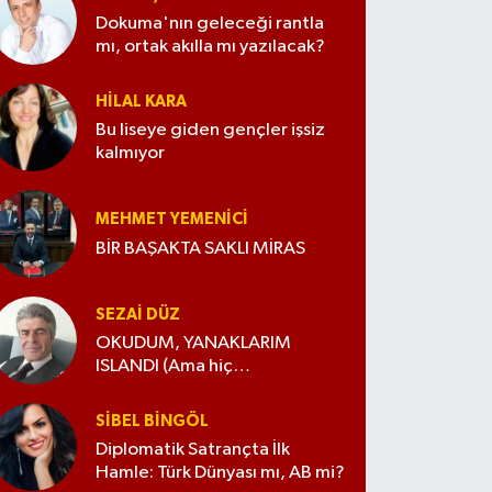
Dokuma'nın geleceği rantla
mı, ortak akılla mı yazılacak?
HILAL KARA
Bu liseye giden gençler işsiz
kalmıyor
MEHMET YEMENICI
BİR BAŞAKTA SAKLI MİRAS
SEZAI DÜZ
OKUDUM, YANAKLARIM
ISLANDI (Ama hiç
değiştirmedim)
SIBEL BINGÖL
Diplomatik Satrançta İlk
Hamle: Türk Dünyası mı, AB mi?