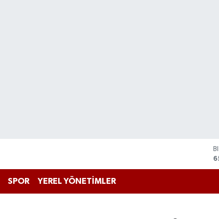
B
6
D
4
E
SPOR
YEREL YÖNETİMLER
5
S
6
G