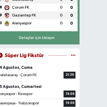
8
Çorum FK
0
0
9
Gaziantep FK
0
0
0
Alanyaspor
0
0
Detaylar için tıklayın
Süper Lig Fikstür
4 Ağustos, Cuma
alatasaray - Çorum FK
21:30
5 Ağustos, Cumartesi
onyaspor - Rizespor
19:00
asımpaşa - Trabzonspor
19:00