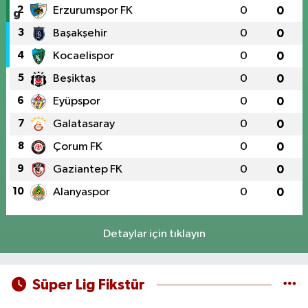
2
Erzurumspor FK
0
0
3
Başakşehir
0
0
4
Kocaelispor
0
0
5
Beşiktaş
0
0
6
Eyüpspor
0
0
7
Galatasaray
0
0
8
Çorum FK
0
0
9
Gaziantep FK
0
0
10
Alanyaspor
0
0
Detaylar için tıklayın
Süper Lig Fikstür