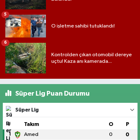
5
O işletme sahibi tutuklandı!
6
Kontrolden çıkan otomobil dereye
uçtu! Kaza anı kamerada...
Süper Lig Puan Durumu
Süper Lig
#
Takım
O
P
1
Amed
0
0