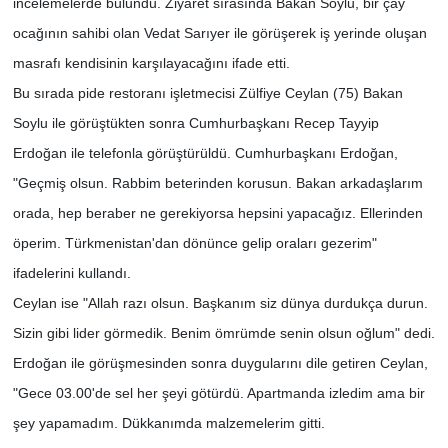
incelemelerde bulundu. Ziyaret sırasında Bakan Soylu, bir çay
ocağının sahibi olan Vedat Sarıyer ile görüşerek iş yerinde oluşan
masrafı kendisinin karşılayacağını ifade etti.
Bu sırada pide restoranı işletmecisi Zülfiye Ceylan (75) Bakan
Soylu ile görüştükten sonra Cumhurbaşkanı Recep Tayyip
Erdoğan ile telefonla görüştürüldü. Cumhurbaşkanı Erdoğan,
"Geçmiş olsun. Rabbim beterinden korusun. Bakan arkadaşlarım
orada, hep beraber ne gerekiyorsa hepsini yapacağız. Ellerinden
öperim. Türkmenistan'dan dönünce gelip oraları gezerim"
ifadelerini kullandı.
Ceylan ise "Allah razı olsun. Başkanım siz dünya durdukça durun.
Sizin gibi lider görmedik. Benim ömrümde senin olsun oğlum" dedi.
Erdoğan ile görüşmesinden sonra duygularını dile getiren Ceylan,
"Gece 03.00'de sel her şeyi götürdü. Apartmanda izledim ama bir
şey yapamadım. Dükkanımda malzemelerim gitti.