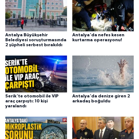
Antalya Büyükşehir
Antalya'da nefes kesen
Belediyesi soruşturmasında
kurtarma operasyonu!
2 şüpheli serbest bırakıldı
Serik'te otomobil ile VIP
Antalya'da denize giren 2
araç çarpıştı: 10 kişi
arkadaş boğuldu
yaralandı