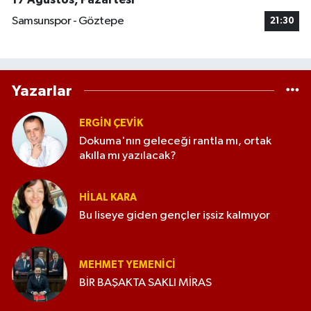
Samsunspor - Göztepe
21:30
Yazarlar
ERGIN ÇEVİK
Dokuma'nın geleceği rantla mı, ortak
akılla mı yazılacak?
HILAL KARA
Bu liseye giden gençler işsiz kalmıyor
MEHMET YEMENICI
BİR BAŞAKTA SAKLI MİRAS