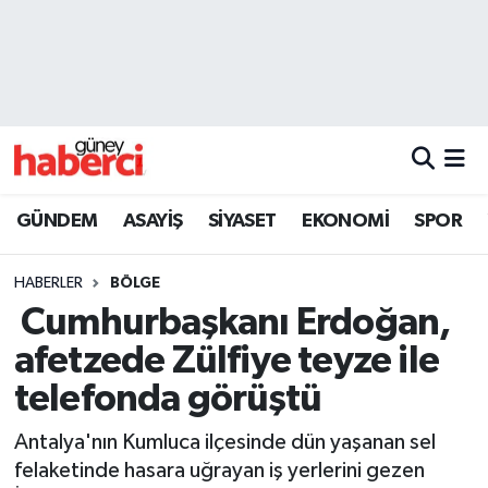
Beyoğlu Hava Durumu
Beyoğlu Trafik Yoğunluk Haritası
Süper Lig Puan Durumu ve Fikstür
GÜNDEM
ASAYİŞ
SİYASET
EKONOMİ
SPOR
Tüm Manşetler
HABERLER
BÖLGE
Son Dakika Haberleri
Cumhurbaşkanı Erdoğan,
afetzede Zülfiye teyze ile
Haber Arşivi
telefonda görüştü
Antalya'nın Kumluca ilçesinde dün yaşanan sel
felaketinde hasara uğrayan iş yerlerini gezen