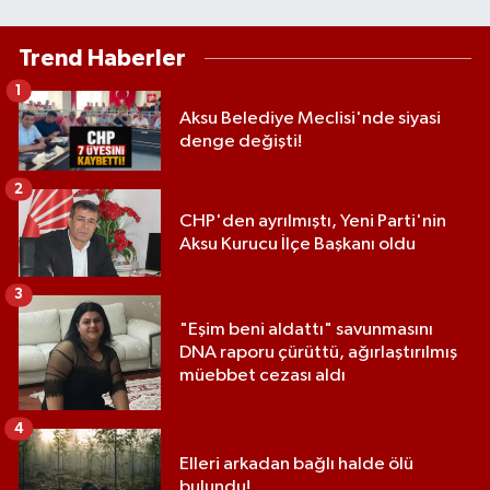
Trend Haberler
1
Aksu Belediye Meclisi'nde siyasi
denge değişti!
2
CHP'den ayrılmıştı, Yeni Parti'nin
Aksu Kurucu İlçe Başkanı oldu
3
"Eşim beni aldattı" savunmasını
DNA raporu çürüttü, ağırlaştırılmış
müebbet cezası aldı
4
Elleri arkadan bağlı halde ölü
bulundu!