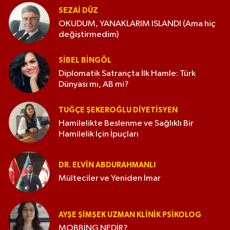
SEZAI DÜZ
OKUDUM, YANAKLARIM ISLANDI (Ama hiç
değiştirmedim)
SIBEL BINGÖL
Diplomatik Satrançta İlk Hamle: Türk
Dünyası mı, AB mi?
TUĞÇE ŞEKEROĞLU DIYETISYEN
Hamilelikte Beslenme ve Sağlıklı Bir
Hamilelik İçin İpuçları
DR. ELVIN ABDURAHMANLI
Mülteciler ve Yeniden İmar
AYŞE ŞIMŞEK UZMAN KLINIK PSIKOLOG
MOBBİNG NEDİR?