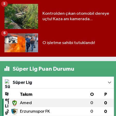
5
Kontrolden çıkan otomobil dereye
uçtu! Kaza anı kamerada...
6
O işletme sahibi tutuklandı!
Süper Lig Puan Durumu
Süper Lig
#
Takım
O
P
1
Amed
0
0
2
Erzurumspor FK
0
0