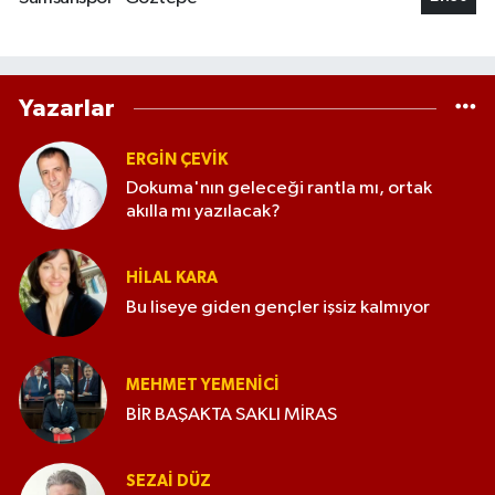
Yazarlar
ERGIN ÇEVİK
Dokuma'nın geleceği rantla mı, ortak
akılla mı yazılacak?
HILAL KARA
Bu liseye giden gençler işsiz kalmıyor
MEHMET YEMENICI
BİR BAŞAKTA SAKLI MİRAS
SEZAI DÜZ