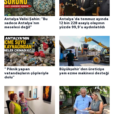
Antalya Valisi Şahin: "Bu
Antalya'da temmuz ayında
sadece Antalya'nın
12 bin 228 asayiş olayının
meselesi değil"
yüzde 99,9'u aydınlatıldı
" Piknik yapan
Büyükşehir'den üreticiye
vatandaşların çöpleriyle
yem ezme makinesi desteği
dolu"