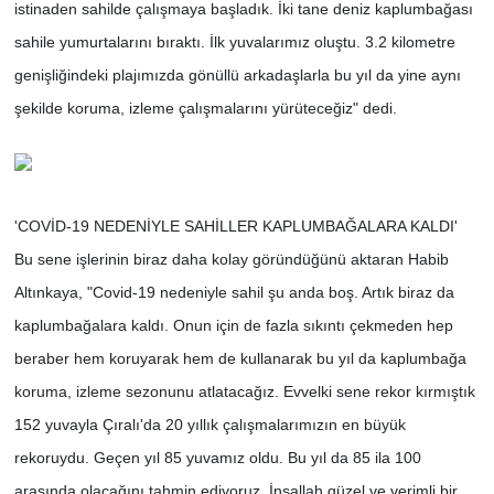
istinaden sahilde çalışmaya başladık. İki tane deniz kaplumbağası
sahile yumurtalarını bıraktı. İlk yuvalarımız oluştu. 3.2 kilometre
genişliğindeki plajımızda gönüllü arkadaşlarla bu yıl da yine aynı
şekilde koruma, izleme çalışmalarını yürüteceğiz" dedi.
'COVİD-19 NEDENİYLE SAHİLLER KAPLUMBAĞALARA KALDI'
Bu sene işlerinin biraz daha kolay göründüğünü aktaran Habib
Altınkaya, "Covid-19 nedeniyle sahil şu anda boş. Artık biraz da
kaplumbağalara kaldı. Onun için de fazla sıkıntı çekmeden hep
beraber hem koruyarak hem de kullanarak bu yıl da kaplumbağa
koruma, izleme sezonunu atlatacağız. Evvelki sene rekor kırmıştık
152 yuvayla Çıralı'da 20 yıllık çalışmalarımızın en büyük
rekoruydu. Geçen yıl 85 yuvamız oldu. Bu yıl da 85 ila 100
arasında olacağını tahmin ediyoruz. İnşallah güzel ve verimli bir