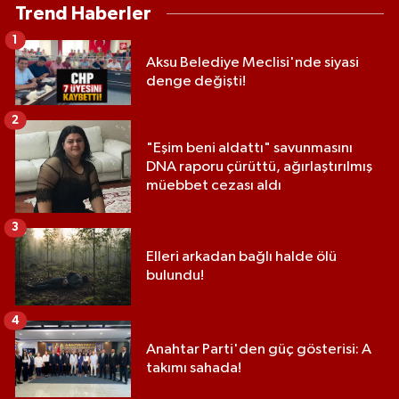
Trend Haberler
1
Aksu Belediye Meclisi'nde siyasi
denge değişti!
2
"Eşim beni aldattı" savunmasını
DNA raporu çürüttü, ağırlaştırılmış
müebbet cezası aldı
3
Elleri arkadan bağlı halde ölü
bulundu!
4
Anahtar Parti'den güç gösterisi: A
takımı sahada!