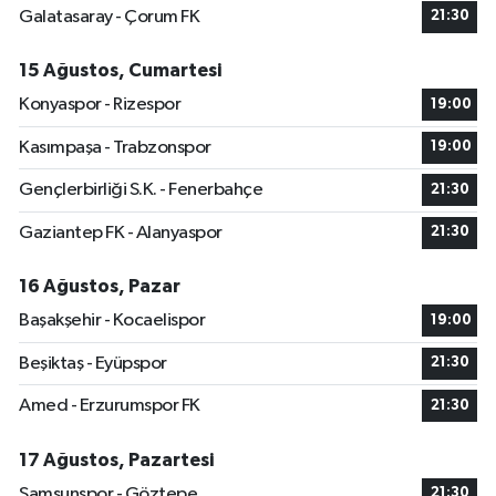
Galatasaray - Çorum FK
21:30
15 Ağustos, Cumartesi
Konyaspor - Rizespor
19:00
Kasımpaşa - Trabzonspor
19:00
Gençlerbirliği S.K. - Fenerbahçe
21:30
Gaziantep FK - Alanyaspor
21:30
16 Ağustos, Pazar
Başakşehir - Kocaelispor
19:00
Beşiktaş - Eyüpspor
21:30
Amed - Erzurumspor FK
21:30
17 Ağustos, Pazartesi
Samsunspor - Göztepe
21:30