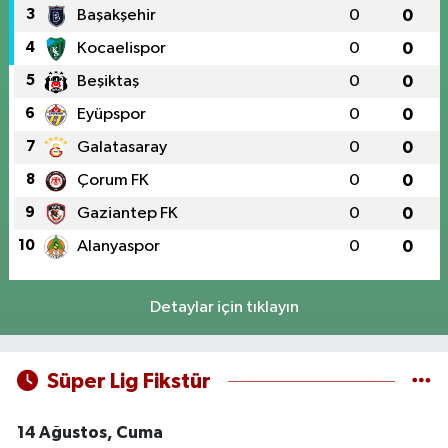
3
Başakşehir
0
0
4
Kocaelispor
0
0
5
Beşiktaş
0
0
6
Eyüpspor
0
0
7
Galatasaray
0
0
8
Çorum FK
0
0
9
Gaziantep FK
0
0
10
Alanyaspor
0
0
Detaylar için tıklayın
Süper Lig Fikstür
14 Ağustos, Cuma