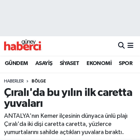
Beyoğlu Hava Durumu
Beyoğlu Trafik Yoğunluk Haritası
Süper Lig Puan Durumu ve Fikstür
GÜNDEM
ASAYİŞ
SİYASET
EKONOMİ
SPOR
Tüm Manşetler
HABERLER
BÖLGE
Son Dakika Haberleri
Çıralı'da bu yılın ilk caretta
yuvaları
Haber Arşivi
ANTALYA'nın Kemer ilçesinin dünyaca ünlü plajı
Çıralı'da iki dişi caretta caretta, yüzlerce
yumurtalarını sahilde açtıkları yuvalara bıraktı.