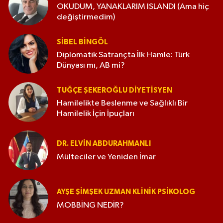
OKUDUM, YANAKLARIM ISLANDI (Ama hiç
değiştirmedim)
SIBEL BINGÖL
Diplomatik Satrançta İlk Hamle: Türk
Dünyası mı, AB mi?
TUĞÇE ŞEKEROĞLU DIYETISYEN
Hamilelikte Beslenme ve Sağlıklı Bir
Hamilelik İçin İpuçları
DR. ELVIN ABDURAHMANLI
Mülteciler ve Yeniden İmar
AYŞE ŞIMŞEK UZMAN KLINIK PSIKOLOG
MOBBİNG NEDİR?