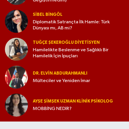
değiştirmedim)
SIBEL BINGÖL
Diplomatik Satrançta İlk Hamle: Türk
Dünyası mı, AB mi?
TUĞÇE ŞEKEROĞLU DIYETISYEN
Hamilelikte Beslenme ve Sağlıklı Bir
Hamilelik İçin İpuçları
DR. ELVIN ABDURAHMANLI
Mülteciler ve Yeniden İmar
AYŞE ŞIMŞEK UZMAN KLINIK PSIKOLOG
MOBBİNG NEDİR?