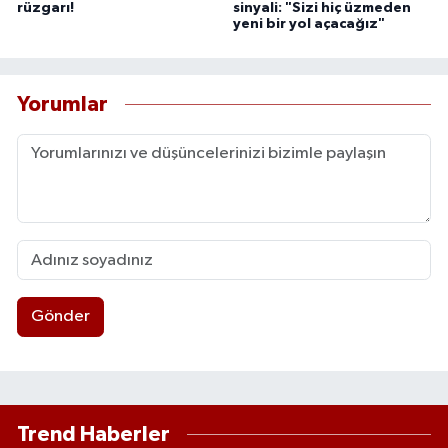
rüzgarı!
sinyali: "Sizi hiç üzmeden
yeni bir yol açacağız"
Yorumlar
Gönder
Trend Haberler