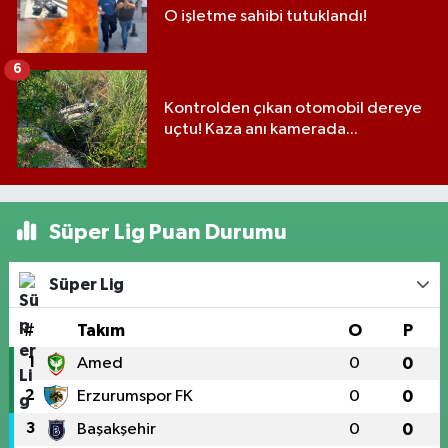
O işletme sahibi tutuklandı!
6
Kontrolden çıkan otomobil dereye
uçtu! Kaza anı kamerada...
Süper Lig Puan Durumu
Süper Lig
#
Takım
O
P
1
Amed
0
0
2
Erzurumspor FK
0
0
3
Başakşehir
0
0