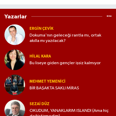
Yazarlar
ERGIN ÇEVİK
Dokuma'nın geleceği rantla mı, ortak
akılla mı yazılacak?
HILAL KARA
Bu liseye giden gençler işsiz kalmıyor
MEHMET YEMENICI
BİR BAŞAKTA SAKLI MİRAS
SEZAI DÜZ
OKUDUM, YANAKLARIM ISLANDI (Ama hiç