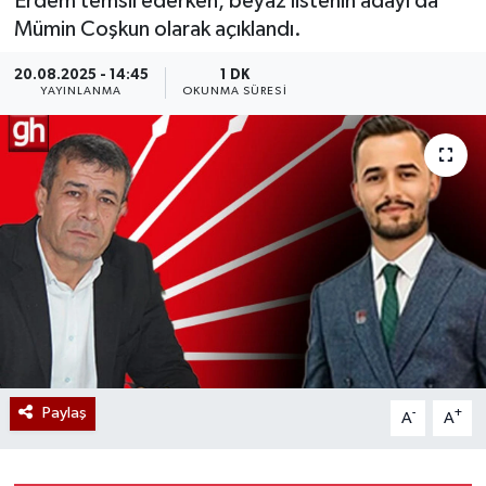
Erdem temsil ederken, beyaz listenin adayı da
Mümin Coşkun olarak açıklandı.
20.08.2025 - 14:45
1 DK
YAYINLANMA
OKUNMA SÜRESI
Paylaş
-
+
A
A