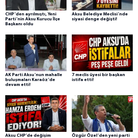
CHP'den ayrılmıştı, Yeni
Aksu Belediye Meclisi'nde
Parti'nin Aksu Kurucu İlçe
siyasi denge değişti!
Başkanı oldu
AK Parti Aksu'nun mahalle
7 meclis üyesi bir başkan
buluşmaları Karaöz'de
istifa etti!
devam etti!
Aksu CHP’de değişim
Özgür Özel'den yeni parti