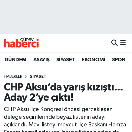
Beyoğlu Hava Durumu
Beyoğlu Trafik Yoğunluk Haritası
Süper Lig Puan Durumu ve Fikstür
GÜNDEM
ASAYİŞ
SİYASET
EKONOMİ
SPOR
Tüm Manşetler
HABERLER
SİYASET
Son Dakika Haberleri
CHP Aksu’da yarış kızıştı...
Aday 2’ye çıktı!
Haber Arşivi
CHP Aksu İlçe Kongresi öncesi gerçekleşen
delege seçimlerinde beyaz listenin adayı
açıklandı. Mavi listeyi mevcut İlçe Başkanı Hamza