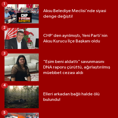
1
Aksu Belediye Meclisi'nde siyasi
denge değişti!
2
CHP'den ayrılmıştı, Yeni Parti'nin
Aksu Kurucu İlçe Başkanı oldu
3
"Eşim beni aldattı" savunmasını
DNA raporu çürüttü, ağırlaştırılmış
müebbet cezası aldı
4
Elleri arkadan bağlı halde ölü
bulundu!
5