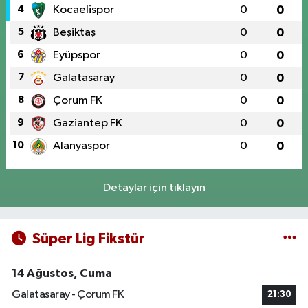
4
Kocaelispor
0
0
5
Beşiktaş
0
0
6
Eyüpspor
0
0
7
Galatasaray
0
0
8
Çorum FK
0
0
9
Gaziantep FK
0
0
10
Alanyaspor
0
0
Detaylar için tıklayın
Süper Lig Fikstür
14 Ağustos, Cuma
Galatasaray - Çorum FK
21:30