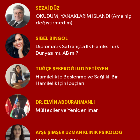
SEZAI DÜZ
OKUDUM, YANAKLARIM ISLANDI (Ama hiç
değiştirmedim)
SIBEL BINGÖL
Diplomatik Satrançta İlk Hamle: Türk
Dünyası mı, AB mi?
TUĞÇE ŞEKEROĞLU DIYETISYEN
Hamilelikte Beslenme ve Sağlıklı Bir
Hamilelik İçin İpuçları
DR. ELVIN ABDURAHMANLI
Mülteciler ve Yeniden İmar
AYŞE ŞIMŞEK UZMAN KLINIK PSIKOLOG