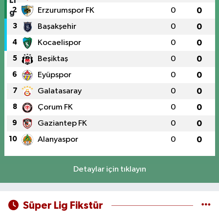
2
Erzurumspor FK
0
0
3
Başakşehir
0
0
4
Kocaelispor
0
0
5
Beşiktaş
0
0
6
Eyüpspor
0
0
7
Galatasaray
0
0
8
Çorum FK
0
0
9
Gaziantep FK
0
0
10
Alanyaspor
0
0
Detaylar için tıklayın
Süper Lig Fikstür