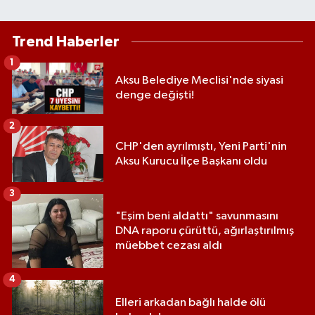
Trend Haberler
1
Aksu Belediye Meclisi'nde siyasi
denge değişti!
2
CHP'den ayrılmıştı, Yeni Parti'nin
Aksu Kurucu İlçe Başkanı oldu
3
"Eşim beni aldattı" savunmasını
DNA raporu çürüttü, ağırlaştırılmış
müebbet cezası aldı
4
Elleri arkadan bağlı halde ölü