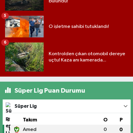
bulundu!
5
O işletme sahibi tutuklandı!
6
Kontrolden çıkan otomobil dereye
uçtu! Kaza anı kamerada...
Süper Lig Puan Durumu
Süper Lig
#
Takım
O
P
1
Amed
0
0