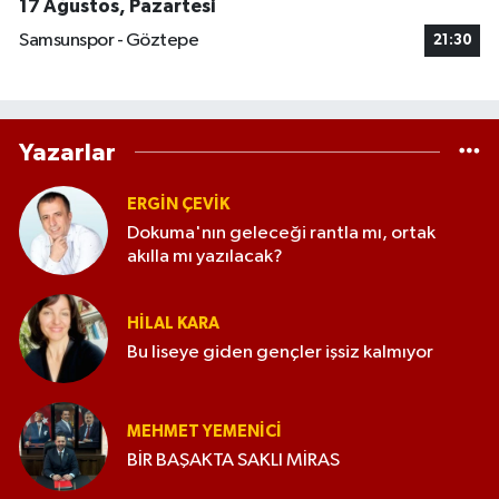
17 Ağustos, Pazartesi
Samsunspor - Göztepe
21:30
Yazarlar
ERGIN ÇEVİK
Dokuma'nın geleceği rantla mı, ortak
akılla mı yazılacak?
HILAL KARA
Bu liseye giden gençler işsiz kalmıyor
MEHMET YEMENICI
BİR BAŞAKTA SAKLI MİRAS