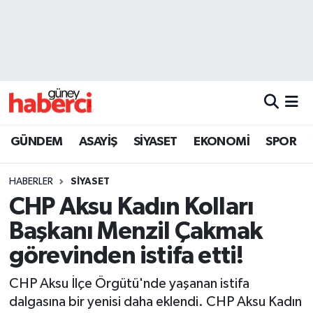
Beyoğlu Hava Durumu
Beyoğlu Trafik Yoğunluk Haritası
Süper Lig Puan Durumu ve Fikstür
GÜNDEM
ASAYİŞ
SİYASET
EKONOMİ
SPOR
Tüm Manşetler
HABERLER
SİYASET
Son Dakika Haberleri
CHP Aksu Kadın Kolları
Başkanı Menzil Çakmak
Haber Arşivi
görevinden istifa etti!
CHP Aksu İlçe Örgütü'nde yaşanan istifa
dalgasına bir yenisi daha eklendi. CHP Aksu Kadın