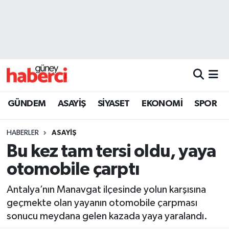
Beyoğlu Hava Durumu
Beyoğlu Trafik Yoğunluk Haritası
Süper Lig Puan Durumu ve Fikstür
GÜNDEM
ASAYİŞ
SİYASET
EKONOMİ
SPOR
Tüm Manşetler
HABERLER
ASAYİŞ
Son Dakika Haberleri
Bu kez tam tersi oldu, yaya
otomobile çarptı
Haber Arşivi
Antalya’nın Manavgat ilçesinde yolun karşısına
geçmekte olan yayanın otomobile çarpması
sonucu meydana gelen kazada yaya yaralandı.