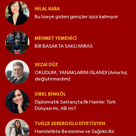
HILAL KARA
Bu liseye giden gençler işsiz kalmıyor
MEHMET YEMENICI
BİR BAŞAKTA SAKLI MİRAS
SEZAI DÜZ
OKUDUM, YANAKLARIM ISLANDI (Ama hiç
değiştirmedim)
SIBEL BINGÖL
Diplomatik Satrançta İlk Hamle: Türk
Dünyası mı, AB mi?
TUĞÇE ŞEKEROĞLU DIYETISYEN
Hamilelikte Beslenme ve Sağlıklı Bir