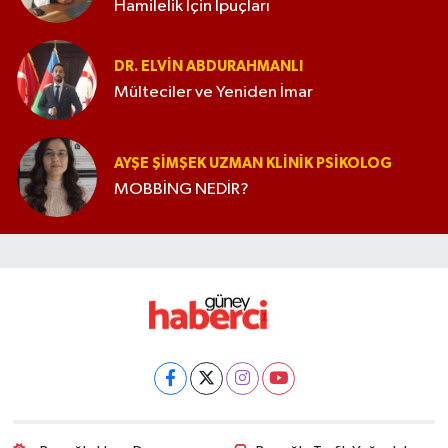
Hamilelik İçin İpuçları
DR. ELVIN ABDURAHMANLI
Mülteciler ve Yeniden İmar
AYŞE ŞIMŞEK UZMAN KLINIK PSIKOLOG
MOBBİNG NEDİR?