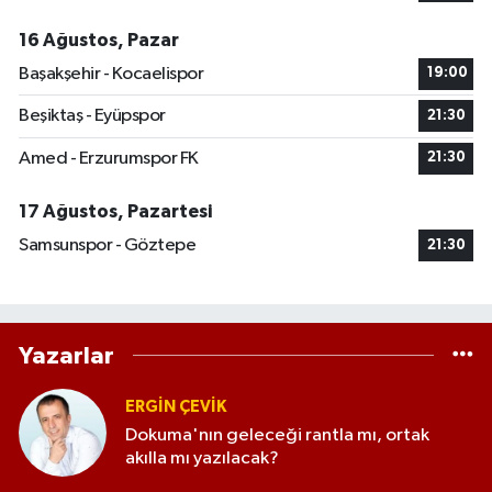
16 Ağustos, Pazar
Başakşehir - Kocaelispor
19:00
Beşiktaş - Eyüpspor
21:30
Amed - Erzurumspor FK
21:30
17 Ağustos, Pazartesi
Samsunspor - Göztepe
21:30
Yazarlar
ERGIN ÇEVİK
Dokuma'nın geleceği rantla mı, ortak
akılla mı yazılacak?