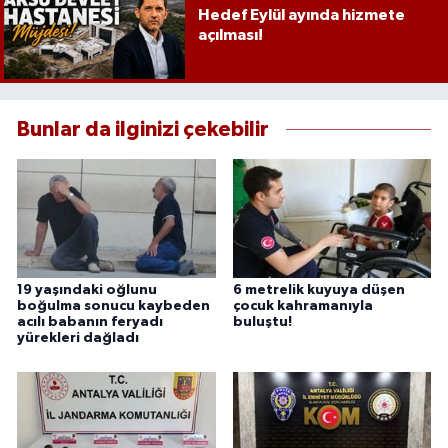
Hedef Eylül ayında hizmete
açılması!
Bunlar da ilginizi çekebilir
19 yaşındaki oğlunu
6 metrelik kuyuya düşen
boğulma sonucu kaybeden
çocuk kahramanıyla
acılı babanın feryadı
buluştu!
yürekleri dağladı