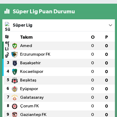
Süper Lig Puan Durumu
Süper Lig
#
Takım
O
P
1
Amed
0
0
2
Erzurumspor FK
0
0
3
Başakşehir
0
0
4
Kocaelispor
0
0
5
Beşiktaş
0
0
6
Eyüpspor
0
0
7
Galatasaray
0
0
8
Çorum FK
0
0
9
Gaziantep FK
0
0