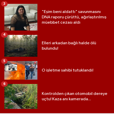
3
"Eşim beni aldattı" savunmasını
DNA raporu çürüttü, ağırlaştırılmış
müebbet cezası aldı
4
Elleri arkadan bağlı halde ölü
bulundu!
5
O işletme sahibi tutuklandı!
6
Kontrolden çıkan otomobil dereye
uçtu! Kaza anı kamerada...