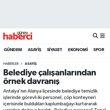
Beyoğlu Hava Durumu
Beyoğlu Trafik Yoğunluk Haritası
Süper Lig Puan Durumu ve Fikstür
GÜNDEM
ASAYİŞ
SİYASET
EKONOMİ
SPOR
Tüm Manşetler
HABERLER
ASAYİŞ
Son Dakika Haberleri
Belediye çalışanlarından
örnek davranış
Haber Arşivi
Antalya'nın Alanya ilçesinde belediye temizlik
işlerinde görevli iki personel, çöp konteyneri
içerisinde buldukları kaplumbağayı kurtararak