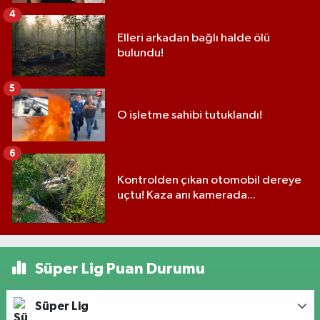
4
Elleri arkadan bağlı halde ölü
bulundu!
5
O işletme sahibi tutuklandı!
6
Kontrolden çıkan otomobil dereye
uçtu! Kaza anı kamerada...
Süper Lig Puan Durumu
Süper Lig