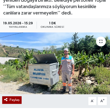
yeniden doğaya bıraktı. Belediye personeli Topal
''Tüm vatandaşlarımıza söylüyorum kesinlikle
canlılara zarar vermeyelim'' dedi.
19.05.2026 - 15:29
1 DK
YAYINLANMA
OKUNMA SÜRESI
Paylaş
-
+
A
A