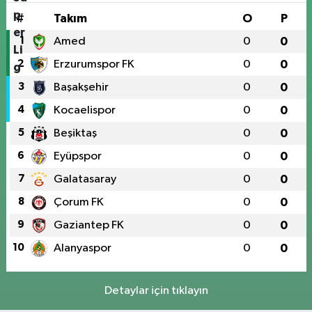
#
Takım
O
P
1
Amed
0
0
2
Erzurumspor FK
0
0
3
Başakşehir
0
0
4
Kocaelispor
0
0
5
Beşiktaş
0
0
6
Eyüpspor
0
0
7
Galatasaray
0
0
8
Çorum FK
0
0
9
Gaziantep FK
0
0
10
Alanyaspor
0
0
Detaylar için tıklayın