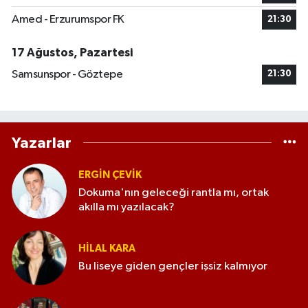
Amed - Erzurumspor FK
21:30
17 Ağustos, Pazartesi
Samsunspor - Göztepe
21:30
Yazarlar
ERGIN ÇEVİK
Dokuma'nın geleceği rantla mı, ortak
akılla mı yazılacak?
HILAL KARA
Bu liseye giden gençler işsiz kalmıyor