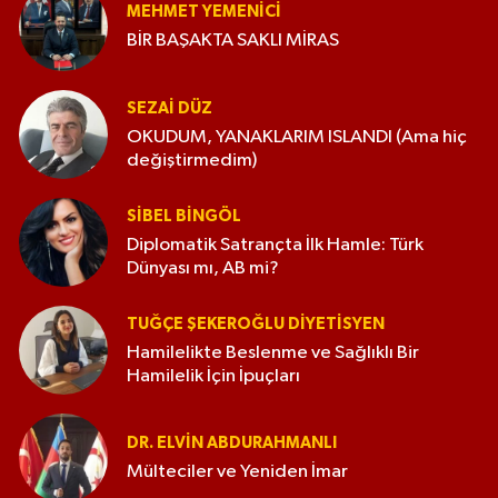
MEHMET YEMENICI
BİR BAŞAKTA SAKLI MİRAS
SEZAI DÜZ
OKUDUM, YANAKLARIM ISLANDI (Ama hiç
değiştirmedim)
SIBEL BINGÖL
Diplomatik Satrançta İlk Hamle: Türk
Dünyası mı, AB mi?
TUĞÇE ŞEKEROĞLU DIYETISYEN
Hamilelikte Beslenme ve Sağlıklı Bir
Hamilelik İçin İpuçları
DR. ELVIN ABDURAHMANLI
Mülteciler ve Yeniden İmar