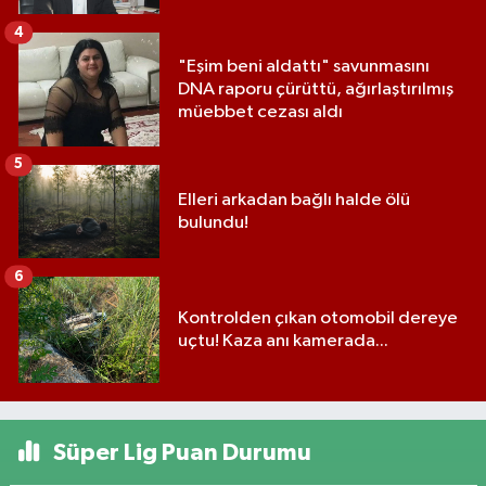
4
"Eşim beni aldattı" savunmasını
DNA raporu çürüttü, ağırlaştırılmış
müebbet cezası aldı
5
Elleri arkadan bağlı halde ölü
bulundu!
6
Kontrolden çıkan otomobil dereye
uçtu! Kaza anı kamerada...
Süper Lig Puan Durumu