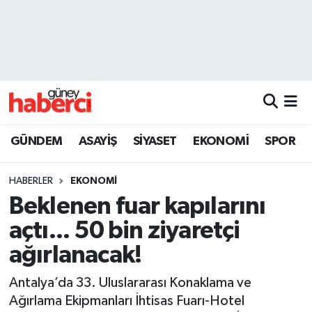
Beyoğlu Hava Durumu
Beyoğlu Trafik Yoğunluk Haritası
Süper Lig Puan Durumu ve Fikstür
GÜNDEM
ASAYİŞ
SİYASET
EKONOMİ
SPOR
Tüm Manşetler
HABERLER
EKONOMİ
Son Dakika Haberleri
Beklenen fuar kapılarını
açtı... 50 bin ziyaretçi
Haber Arşivi
ağırlanacak!
Antalya’da 33. Uluslararası Konaklama ve
Ağırlama Ekipmanları İhtisas Fuarı-Hotel