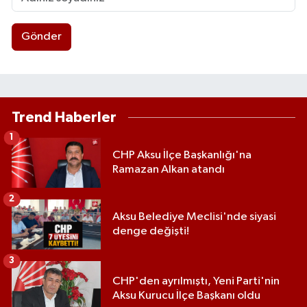
Gönder
Trend Haberler
1
CHP Aksu İlçe Başkanlığı'na
Ramazan Alkan atandı
2
Aksu Belediye Meclisi'nde siyasi
denge değişti!
3
CHP'den ayrılmıştı, Yeni Parti'nin
Aksu Kurucu İlçe Başkanı oldu