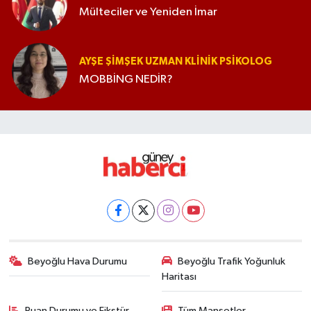
Mülteciler ve Yeniden İmar
AYŞE ŞIMŞEK UZMAN KLINIK PSIKOLOG
MOBBİNG NEDİR?
Beyoğlu Hava Durumu
Beyoğlu Trafik Yoğunluk
Haritası
Puan Durumu ve Fikstür
Tüm Manşetler