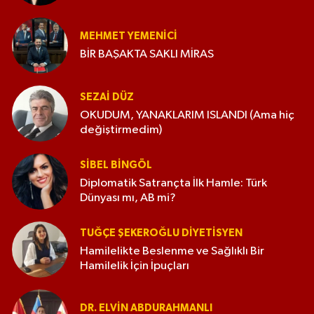
MEHMET YEMENICI
BİR BAŞAKTA SAKLI MİRAS
SEZAI DÜZ
OKUDUM, YANAKLARIM ISLANDI (Ama hiç
değiştirmedim)
SIBEL BINGÖL
Diplomatik Satrançta İlk Hamle: Türk
Dünyası mı, AB mi?
TUĞÇE ŞEKEROĞLU DIYETISYEN
Hamilelikte Beslenme ve Sağlıklı Bir
Hamilelik İçin İpuçları
DR. ELVIN ABDURAHMANLI