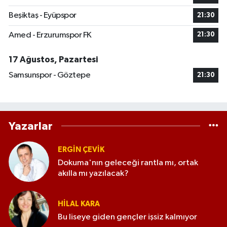
Beşiktaş - Eyüpspor
21:30
Amed - Erzurumspor FK
21:30
17 Ağustos, Pazartesi
Samsunspor - Göztepe
21:30
Yazarlar
ERGIN ÇEVİK
Dokuma'nın geleceği rantla mı, ortak
akılla mı yazılacak?
HILAL KARA
Bu liseye giden gençler işsiz kalmıyor