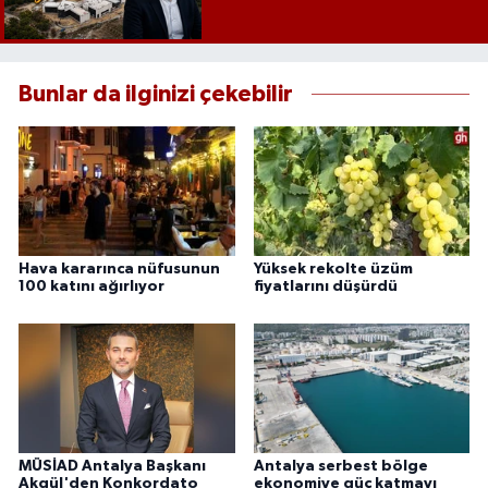
Bunlar da ilginizi çekebilir
Hava kararınca nüfusunun
Yüksek rekolte üzüm
100 katını ağırlıyor
fiyatlarını düşürdü
MÜSİAD Antalya Başkanı
Antalya serbest bölge
Akgül'den Konkordato
ekonomiye güç katmayı