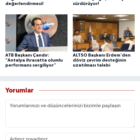
değerlendirmesi!
sürdürüyor!
ATB Başkanı Çandır:
ALTSO Başkanı Erdem'den
"Antalya ihracatta olumlu
döviz çevrim desteğinin
performans sergiliyor"
uzatılması talebi
Yorumlar